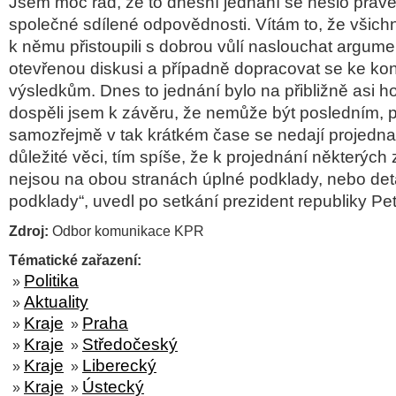
Jsem moc rád, že to dnešní jednání se neslo právě
společné sdílené odpovědnosti. Vítám to, že všichn
k němu přistoupili s dobrou vůlí naslouchat argum
otevřenou diskusi a případně dopracovat se ke ko
výsledkům. Dnes to jednání bylo na přibližně asi ho
dospěli jsem k závěru, že nemůže být posledním, 
samozřejmě v tak krátkém čase se nedají projedn
důležité věci, tím spíše, že k projednání některých z
nejsou na obou stranách úplné podklady, nebo deta
podklady“, uvedl po setkání prezident republiky Pe
Zdroj:
Odbor komunikace KPR
Tématické zařazení:
Politika
»
Aktuality
»
Kraje
Praha
»
»
Kraje
Středočeský
»
»
Kraje
Liberecký
»
»
Kraje
Ústecký
»
»