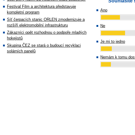
Souhlasíte 
Festival Film a architektura představuje
Ano
kompletní program
Síť čerpacích stanic ORLEN zmodernizuje a
rozšíří elektromobilní infrastrukturu
Ne
Zákazníci opět rozhodnou o podpoře mladých
hokejistů
Je mi to jedno
Skupina ČEZ se stará o budoucí recyklaci
solárních panelů
Nemám k tomu dost