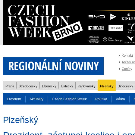
Kontakt
Archiv n
Ceníky
Praha
Středočeský
Liberecký
Ústecký
Karlovarský
Plzeňský
Jihočeský
Úvodem
Aktuality
Czech Fashion Week
Politika
Válka
Auto
Doprava
Zvířata
ZOH Soči 2014
Reality
Cestován
Plzeňský
Rozhovory