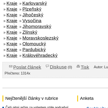
Kraje
Karlovarský
»
»
Kraje
Plzeňský
»
»
Kraje
Jihočeský
»
»
Kraje
Vysočina
»
»
Kraje
Jihomoravský
»
»
Kraje
Zlínský
»
»
Kraje
Moravskoslezský
»
»
Kraje
Olomoucký
»
»
Kraje
Pardubický
»
»
Kraje
Královéhradecký
»
»
Diskuse
Poslat článek
Tisk
Autor: L
(0)
Přečteno: 1314x
Nejčtenější články v rubrice
Anketa
Češi pitný režim za volantem stále podceňují