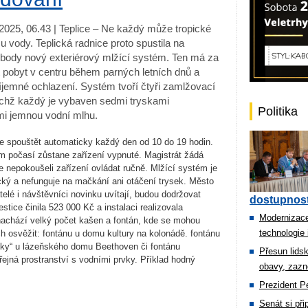
2025, 06.43 | Teplice – Ne každý může tropické
 u vody. Teplická radnice proto spustila na
body nový exteriérový mlžící systém. Ten má za
it pobyt v centru během parných letních dnů a
íjemné ochlazení. Systém tvoří čtyři zamlžovací
ichž každý je vybaven sedmi tryskami
Politika
mi jemnou vodní mlhu.
e spouštět automaticky každý den od 10 do 19 hodin.
ém počasí zůstane zařízení vypnuté. Magistrát žádá
e nepokoušeli zařízení ovládat ručně. Mlžící systém je
cký a nefunguje na mačkání ani otáčení trysek. Město
telé i návštěvníci novinku uvítají, budou dodržovat
dostupnost
tice činila 523 000 Kč a instalaci realizovala
Modernizace
 nachází velký počet kašen a fontán, kde se mohou
technologie 
h osvěžit: fontánu u domu kultury na kolonádě. fontánu
nky“ u lázeňského domu Beethoven či fontánu
Přesun lids
řejná prostranství s vodními prvky. Příklad hodný
obavy, zazn
Prezident Pe
Senát si př