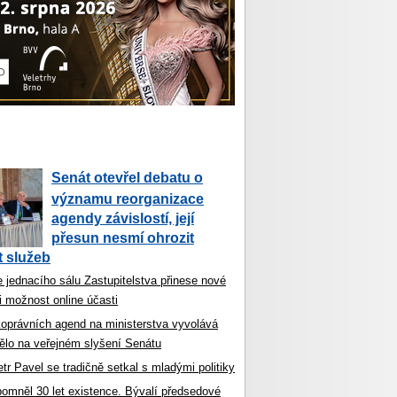
Senát otevřel debatu o
významu reorganizace
agendy závislostí, její
přesun nesmí ohrozit
 služeb
 jednacího sálu Zastupitelstva přinese nové
i možnost online účasti
koprávních agend na ministerstva vyvolává
ělo na veřejném slyšení Senátu
tr Pavel se tradičně setkal s mladými politiky
ipomněl 30 let existence. Bývalí předsedové