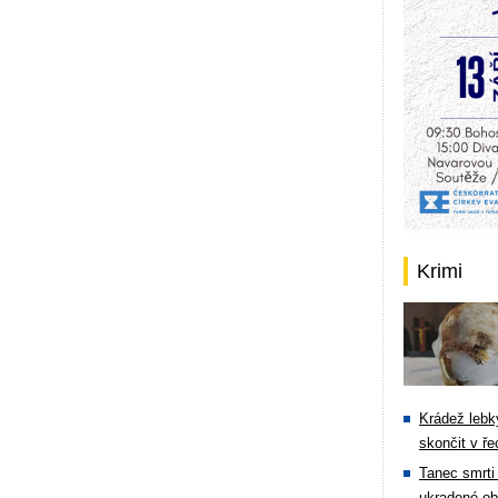
Krimi
Krádež lebky
skončit v ře
Tanec smrti 
ukradené ob