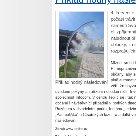
4. července 
počasí trávit
náměstí Svo
cíl zpříjemn
nabídnout př
oblouky, z n
rozprašující
Mlžení se bud
Při nepřízniv
občany, aby s
plně automati
Příklad hodný následování
věří, že obyva
uvedené pokyny a zařízení nebudou ničit. Inves
společnost Infocom. V centru Teplic se i tak
občané i návštěvníci případně v horkých dnec
Rozárium v divadelním parku, fontánu „Ledvi
„Pampeliška“ u Císařských lázní a a další ve
následování.
Zdroj:
www.teplice.cz