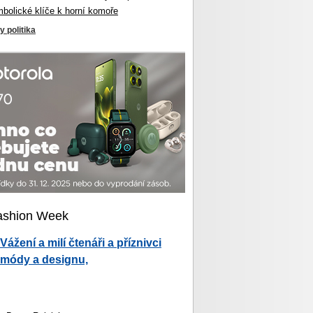
mbolické klíče k horní komoře
y politika
ashion Week
Vážení a milí čtenáři a příznivci
módy a designu,