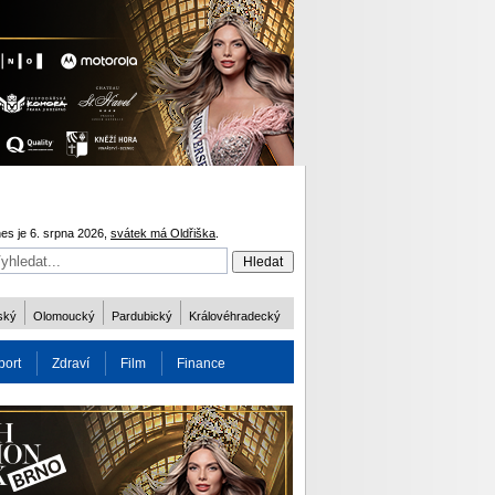
es je 6. srpna 2026,
svátek má Oldřiška
.
ský
Olomoucký
Pardubický
Královéhradecký
port
Zdraví
Film
Finance
obnost
Více
ODM 2016