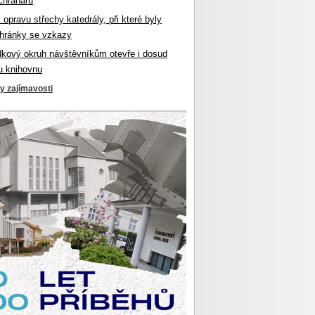
chranářů
l opravu střechy katedrály, při které byly
hránky se vzkazy
dkový okruh návštěvníkům otevře i dosud
u knihovnu
ky zajímavosti