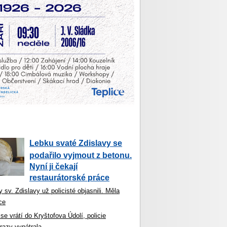
Lebku svaté Zdislavy se
podařilo vyjmout z betonu.
Nyní ji čekají
restaurátorské práce
 sv. Zdislavy už policisté objasnili. Měla
ce
se vrátí do Kryštofova Údolí, policie
razy vypátrala