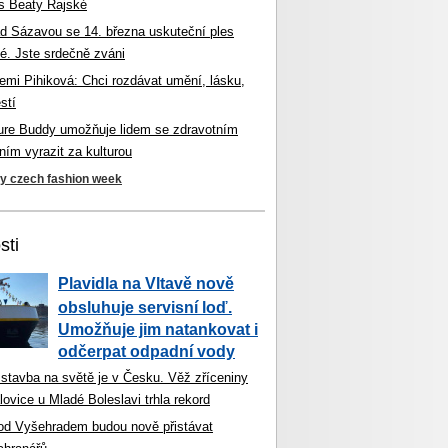
s Beaty Rajské
d Sázavou se 14. března uskuteční ples
é. Jste srdečně zváni
mi Pihiková: Chci rozdávat umění, lásku,
stí
ture Buddy umožňuje lidem se zdravotním
ím vyrazit za kulturou
ky czech fashion week
sti
Plavidla na Vltavě nově
obsluhuje servisní loď.
Umožňuje jim natankovat i
odčerpat odpadní vody
 stavba na světě je v Česku. Věž zříceniny
ovice u Mladé Boleslavi trhla rekord
od Vyšehradem budou nově přistávat