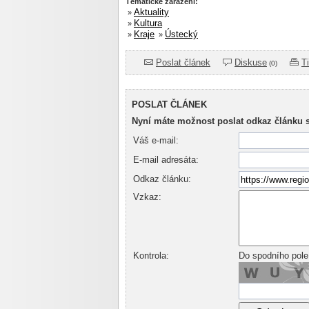
Tématické zařazení:
Aktuality
»
Kultura
»
Kraje
Ústecký
»
»
Poslat článek
Diskuse
T
(0)
POSLAT ČLÁNEK
Nyní máte možnost poslat odkaz článku 
Váš e-mail:
E-mail adresáta:
Odkaz článku:
Vzkaz:
Kontrola:
Do spodního pole