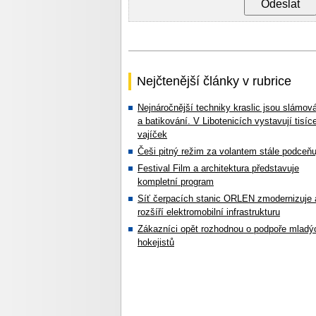
Nejčtenější články v rubrice
Nejnáročnější techniky kraslic jsou slámov
a batikování. V Libotenicích vystavují tisíc
vajíček
Češi pitný režim za volantem stále podceňu
Festival Film a architektura představuje
kompletní program
Síť čerpacích stanic ORLEN zmodernizuje 
rozšíří elektromobilní infrastrukturu
Zákazníci opět rozhodnou o podpoře mladý
hokejistů