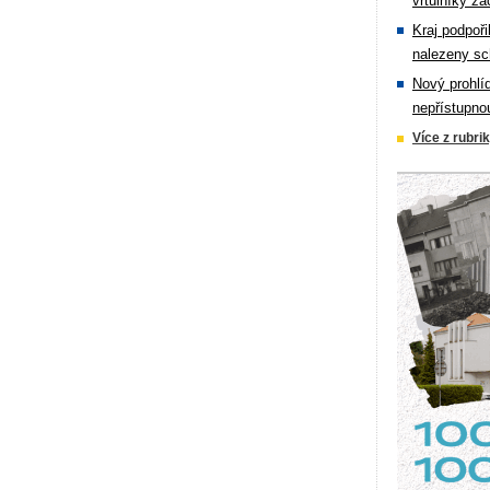
vrtulníky zá
Kraj podpoři
nalezeny sc
Nový prohlí
nepřístupno
Více z rubri