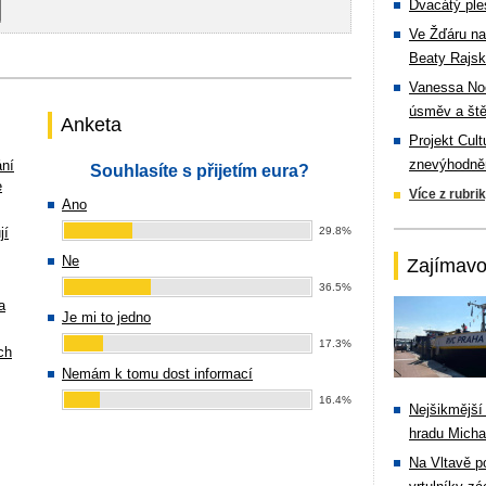
Dvacátý ple
Ve Žďáru na
Beaty Rajsk
Vanessa Noe
úsměv a ště
Anketa
Projekt Cul
znevýhodněn
ání
Souhlasíte s přijetím eura?
e
Více z rubri
Ano
jí
29.8%
Ne
Zajímavo
36.5%
a
Je mi to jedno
17.3%
ch
Nemám k tomu dost informací
16.4%
Nejšikmější
hradu Michal
Na Vltavě p