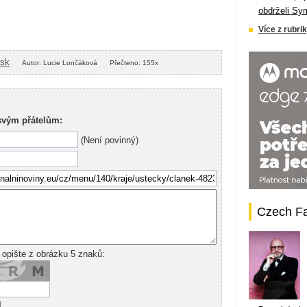
obdrželi Sy
Více z rubrik
isk
Autor: Lucie Lončáková
Přečteno: 155x
svým přátelům:
(Není povinný)
Czech F
 opište z obrázku 5 znaků: