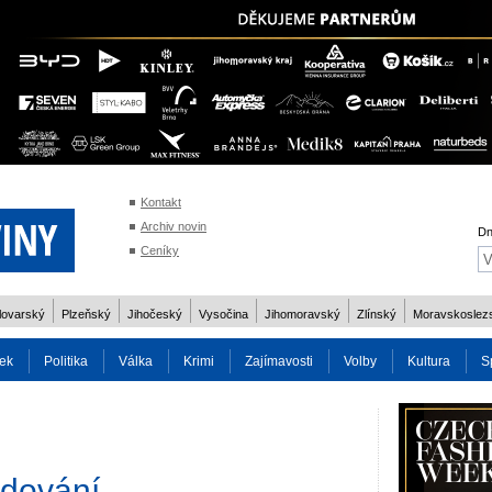
Kontakt
Archiv novin
Dn
Ceníky
lovarský
Plzeňský
Jihočeský
Vysočina
Jihomoravský
Zlínský
Moravskoslez
ek
Politika
Válka
Krimi
Zajímavosti
Volby
Kultura
S
2014
Reality
Cestování
Volby 2013
Technika
Charita
Os
edování