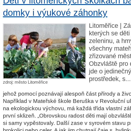
Děti v litoměřických školkách b
domky i výukové záhonky
Litoměřice | Z
kterých se děti
zeleninu, a hm
všechny mateř
zřizované měst
Obzvláště pro 
jde o jedinečn
prostředek, s...
zdroj: město Litoměřice
jehož pomocí poznávají alespoň část přírody a život
Například v Mateřské škole Beruška v Revoluční ul
na ekologickou výchovu, má každá třída vlastní z
první sklizeň. „Obrovskou radost děti mají obzvlášt
si samy vypěstovaly. Další zase v syrovém stavu p
brokolici nebo celer. A jak jim chutnají čaje s byli