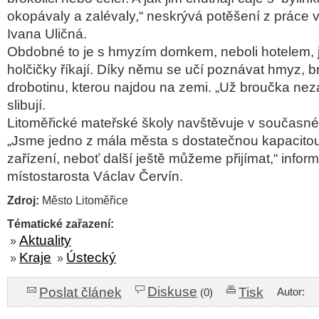
okopávaly a zalévaly,“ neskrývá potěšení z práce 
Ivana Uličná.
Obdobné to je s hmyzím domkem, neboli hotelem, j
holčičky říkají. Díky němu se učí poznávat hmyz, b
drobotinu, kterou najdou na zemi. „Už broučka ne
slibují.
Litoměřické mateřské školy navštěvuje v současné
„Jsme jedno z mála města s dostatečnou kapacito
zařízení, neboť další ještě můžeme přijímat,“ infor
místostarosta Václav Červín.
Zdroj:
Město Litoměřice
Tématické zařazení:
Aktuality
»
Kraje
Ústecký
»
»
Diskuse
Poslat článek
Tisk
Autor:
(0)