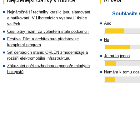
Nejčtenější články v rubrice
Anketa
Nejnáročnější techniky kraslic jsou slámování
Souhlasíte 
a batikování. V Libotenicích vystavují tisíce
Ano
vajíček
Češi pitný režim za volantem stále podceňují
Festival Film a architektura představuje
Ne
kompletní program
Síť čerpacích stanic ORLEN zmodernizuje a
Je mi to jedno
rozšíří elektromobilní infrastrukturu
Zákazníci opět rozhodnou o podpoře mladých
hokejistů
Nemám k tomu dost