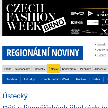
Kontakt
Archiv n
Ceníky
Praha
Středočeský
Liberecký
Ústecký
Karlovarský
Plzeňský
Jihočeský
Úvodem
Aktuality
Czech Fashion Week
Politika
Válka
Auto
Doprava
Zvířata
ZOH Soči 2014
Reality
Cestován
Ústecký
Rozhovory