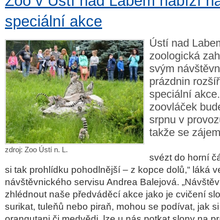
Zoo v Ústí nad Labem nabízí n
speciální akce
Ústí nad Labe
zoologická zah
svým návštěv
prázdnin rozšíř
speciální akce
zoovláček bude
srpnu v provoz
takže se zájem
zdroj: Zoo Ústí n. L.
svézt do horní čá
si tak prohlídku pohodlnější – z kopce dolů,“ láká 
návštěvnického servisu Andrea Balejová. „Návště
zhlédnout naše předváděcí akce jako je cvičení sl
surikat, tuleňů nebo piraň, mohou se podívat, jak si
orangutani či medvědi, lze u nás potkat slony na p