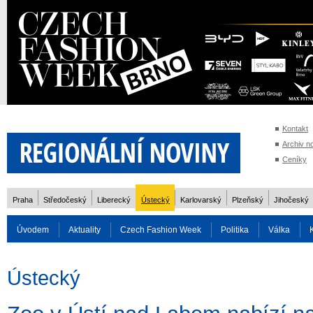
Kontakt
Archiv n
Ceníky
Praha
Středočeský
Liberecký
Ústecký
Karlovarský
Plzeňský
Jihočeský
Úvodem
Aktuality
Czech Fashion Week
Politika
Válka
Auto
Doprava
Zvířata
ZOH Soči 2014
Reality
Cestován
Ústecký
Rozhovory