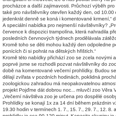
procházce a další zajímavosti. Průchozí výběh pro
také pro návštěvníky otevřen každý den, od 10.00 
jedenkrát denně se koná i komentované krmení,“ 
A speciální nabídka pro nejmenší návštěvníky? „Pro
července k dispozici trampolína, která nahradila př
posledních červnových týdnech prodělávala zátěž
Kromě toho se děti mohou každý den odpoledne p
ponících či si pohrát na dětských hřištích.“
Kromě této nabídky přichází zoo se zcela novými ak
poprvé jsme se rozhodli pozvat návštěvníky do zoo 
době na komentované večerní prohlídky. Budou se
dělají zvířata v pozdních hodinách, poklidná proch
zoologickou zahradou má neopakovatelnou atmosfé
projekt Pojďme dát dobrou noc... mluvčí zoo Věra 
„Večerní návštěva zoo je určena pro dospělé osoby 
Prohlídky se konají 1x za 14 dní během prázdnin v
19.30 hodin v termínech 1. 7., 15. 7., 29. 7., 12. 8. 
prohlídky je cca 90-120 minut. Kapacita skupiny 