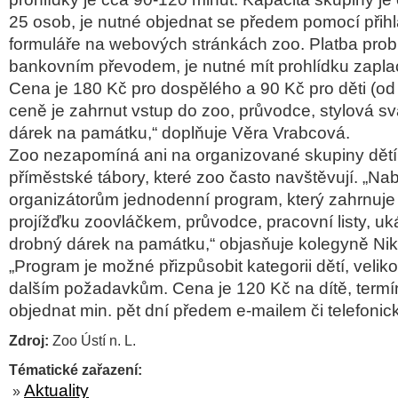
25 osob, je nutné objednat se předem pomocí přih
formuláře na webových stránkách zoo. Platba prob
bankovním převodem, je nutné mít prohlídku zapl
Cena je 180 Kč pro dospělého a 90 Kč pro děti (od 
ceně je zahrnut vstup do zoo, průvodce, stylová s
dárek na památku,“ doplňuje Věra Vrabcová.
Zoo nezapomíná ani na organizované skupiny dětí,
příměstské tábory, které zoo často navštěvují. „Na
organizátorům jednodenní program, který zahrnuje
projížďku zoovláčkem, průvodce, pracovní listy, uk
drobný dárek na památku,“ objasňuje kolegyně Nik
„Program je možné přizpůsobit kategorii dětí, veliko
dalším požadavkům. Cena je 120 Kč na dítě, termí
objednat min. pět dní předem e-mailem či telefonick
Zdroj:
Zoo Ústí n. L.
Tématické zařazení:
Aktuality
»