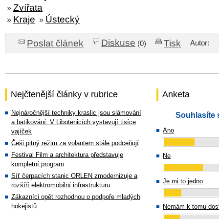
Zvířata
»
Kraje
Ústecký
»
»
Diskuse
Poslat článek
Tisk
Autor:
(0)
Nejčtenější články v rubrice
Anketa
Nejnáročnější techniky kraslic jsou slámování
Souhlasíte 
a batikování. V Libotenicích vystavují tisíce
Ano
vajíček
Češi pitný režim za volantem stále podceňují
Festival Film a architektura představuje
Ne
kompletní program
Síť čerpacích stanic ORLEN zmodernizuje a
Je mi to jedno
rozšíří elektromobilní infrastrukturu
Zákazníci opět rozhodnou o podpoře mladých
hokejistů
Nemám k tomu dost