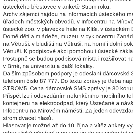
ústeckého břestovce v anketě Strom roku.
Archy zájemci najdou na informacích ústeckého ma
úřadech městských obvodů, v Infocentru na Mírov
ústecké zoo, v plavecké hale na Klíši, v ústeckém 
Domě dětí a mládeže, muzeu, v cyklocentru Zanádr
na Větruši, v bludišti na Větruši, na horní i dolní p
Větruši. K podpisové akci pomohou i ústecké zákla
Postupně se budou podpisová místa i rozšiřovat na
v Brné, na univerzitu a další lokality.
Dalším způsobem podpory je odeslaní dárcovské
telefonní číslo 87 777. Do textu zprávy je třeba n
STROM5. Cena dárcovské SMS zprávy je 30 koru
Přispět lze i odevzdáním nefunkčního mobilního te
kontejneru na elektroodpad, který Ústečané a návš
Infocentru na Mírovém náměstí. Za jeden odevzdaný
strom dvacet hlasů.
Hlasovat je možné až do 10. října a vítěz ankety 
arboristické ošetření a postupuje do mezinárodní 