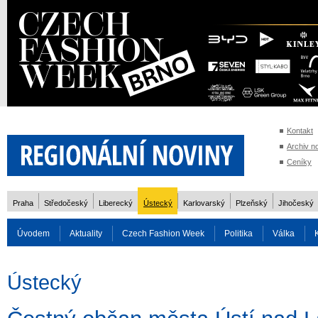
Kontakt
Archiv n
Ceníky
Praha
Středočeský
Liberecký
Ústecký
Karlovarský
Plzeňský
Jihočeský
Úvodem
Aktuality
Czech Fashion Week
Politika
Válka
Auto
Doprava
Zvířata
ZOH Soči 2014
Reality
Cestován
Ústecký
Rozhovory