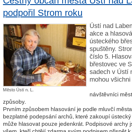
Čestný občan města Ústí nad 
podpořil Strom roku
Ústí nad Labe
akce a hlasov
ústeckého břes
spuštěny. Str
číslo 5. Hlasov
břestovec ve 
sadech v Ústí
mohou všichni 
Město Ústí n. L.
návštěvníci měst
způsoby.
Prvním způsobem hlasování je podle mluvčí měs
bezplatné podepsání archů, které zakoupí ústecký
může hlasovat pouze jedenkrát. Podpisové archy js
všem, kteří chtějí zdarma svým podpisem přispět k 