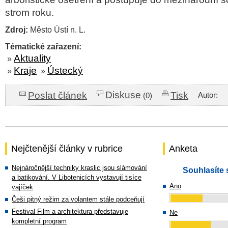
strom roku.
Zdroj:
Město Ústí n. L.
Tématické zařazení:
Aktuality
»
Kraje
Ústecký
»
»
Diskuse
Poslat článek
Tisk
Autor:
(0)
Nejčtenější články v rubrice
Anketa
Nejnáročnější techniky kraslic jsou slámování
Souhlasíte 
a batikování. V Libotenicích vystavují tisíce
Ano
vajíček
Češi pitný režim za volantem stále podceňují
Festival Film a architektura představuje
Ne
kompletní program