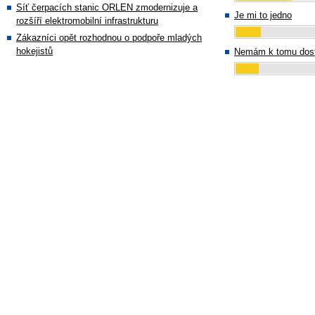
Síť čerpacích stanic ORLEN zmodernizuje a
Je mi to jedno
rozšíří elektromobilní infrastrukturu
Zákazníci opět rozhodnou o podpoře mladých
hokejistů
Nemám k tomu dost