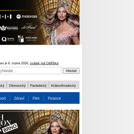
es je 6. srpna 2026,
svátek má Oldřiška
.
ský
Olomoucký
Pardubický
Královéhradecký
port
Zdraví
Film
Finance
obnost
Více
ODM 2016