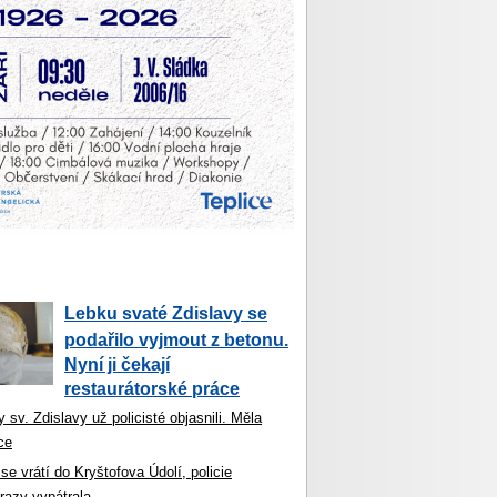
Lebku svaté Zdislavy se
podařilo vyjmout z betonu.
Nyní ji čekají
restaurátorské práce
 sv. Zdislavy už policisté objasnili. Měla
ce
se vrátí do Kryštofova Údolí, policie
razy vypátrala