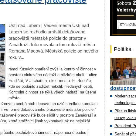
Ústí nad Labem | Vedení města Ústí nad
Labem se rozhodlo umístit detašované
pracoviště městské policie do prostor v
Zanádraží. Informovala o tom mluvčí města
Politika
Romana Macová. Městská policie od nového
roku v...
rámci různých opatření zvýšila kontrolní činnost v
prostoru vlakového nádraží a blízkém okolí – ulice
Hradiště, V Jirchářích, okolí mostu. E. Beneše,
kde se podařilo zadržet několik hledaných osob.
dostupnost
Kontrolní činnost se týká všech nádraží na území
Modernizace
města.
technologie 
tížených centrálních dopravních uzlů s velkou kumulací
ení ve formě detašovaného pracoviště městské policie,“
Přesun lids
ašované pracoviště bude sídlit v prostoru Zanádraží a
obavy, zazn
ům, které strážníci jinak vykonávají až na nejbližší
Prezident Pe
v průběhu pochůzkové činnosti, nápomocné budou i
Senát si př