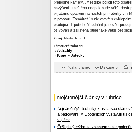
přenosné kamery. „Městské policii toto opatř
navýšení, zajištěna naopak bude větší dostup
přijatému opatření náměstek primátorky Jiří M
V prostoru Zanádraží bude otevřen cyklopoint
prodejna IT potřeb. V jednání je nově i prodej
oživován a zajištěna bude také větší bezpeč
Zdroj:
Město Ústí n. L.
Tématické zařazení:
Aktuality
»
Kraje
Ústecký
»
»
Poslat článek
Diskuse
T
(0)
Nejčtenější články v rubrice
Nejnáročnější techniky kraslic jsou slámov
a batikování. V Libotenicích vystavují tisíc
vajíček
Češi pitný režim za volantem stále podceňu