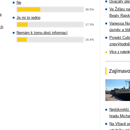
Dvacátý ple
Ne
Ve Žďáru na
36.5%
a
Beaty Rajsk
Je mi to jedno
Vanessa Noe
17.3%
ch
úsměv a ště
Nemám k tomu dost informací
Projekt Cul
16.4%
znevýhodněn
Více z rubri
Zajímavo
Nejšikmější
hradu Michal
Na Vltavě p