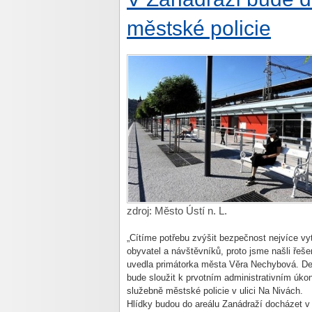
městské policie
zdroj: Město Ústí n. L.
„Cítíme potřebu zvýšit bezpečnost nejvíce vy
obyvatel a návštěvníků, proto jsme našli řeš
uvedla primátorka města Věra Nechybová. Det
bude sloužit k prvotním administrativním úkon
služebně městské policie v ulici Na Nivách.
Hlídky budou do areálu Zanádraží docházet 