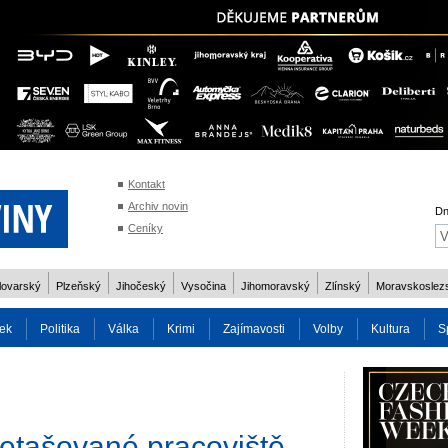
Kontakt
Archiv novin
Dn
Ceníky
lovarský
Plzeňský
Jihočeský
Vysočina
Jihomoravský
Zlínský
Moravskoslez
ek
Politika
Válka
Krimi
Zajímavosti
Volby
Kultura
S
2014
Reality
Cestování
Volby 2013
Technika
Charita
Os
etašované pracoviště