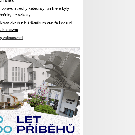
chranářů
l opravu střechy katedrály, při které byly
hránky se vzkazy
dkový okruh návštěvníkům otevře i dosud
u knihovnu
ky zajímavosti