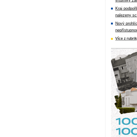
vrtulníky zá
Kraj podpoři
nalezeny sc
Nový prohlí
nepřístupno
Více z rubri