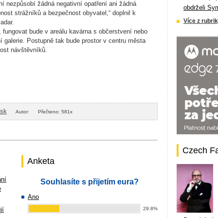
ení nezpůsobí žádná negativní opatření ani žádná
obdrželi Sy
nost strážníků a bezpečnost obyvatel,“ doplnil k
Více z rubrik
adar.
, fungovat bude v areálu kavárna s občerstvení nebo
ní galerie. Postupně tak bude prostor v centru města
nost návštěvníků.
isk
Autor:
Přečteno: 581x
Czech F
Anketa
ání
Souhlasíte s přijetím eura?
e
Ano
jí
29.8%