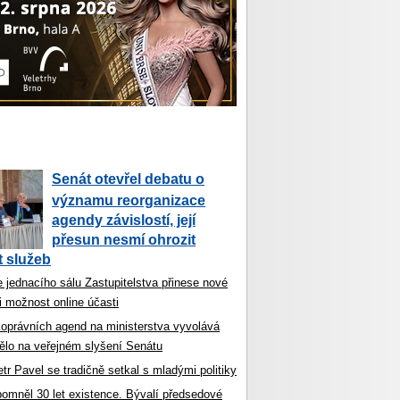
Senát otevřel debatu o
významu reorganizace
agendy závislostí, její
přesun nesmí ohrozit
 služeb
 jednacího sálu Zastupitelstva přinese nové
i možnost online účasti
koprávních agend na ministerstva vyvolává
ělo na veřejném slyšení Senátu
tr Pavel se tradičně setkal s mladými politiky
ipomněl 30 let existence. Bývalí předsedové