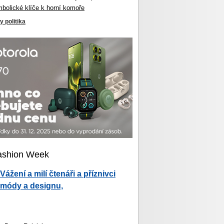
mbolické klíče k horní komoře
y politika
ashion Week
Vážení a milí čtenáři a příznivci
módy a designu,