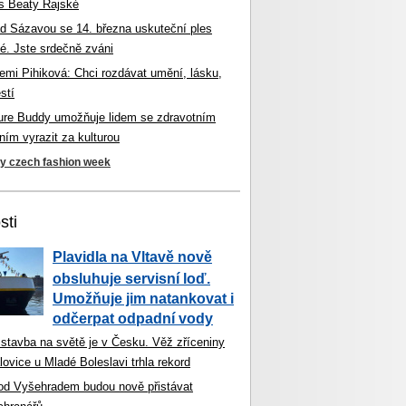
s Beaty Rajské
d Sázavou se 14. března uskuteční ples
é. Jste srdečně zváni
mi Pihiková: Chci rozdávat umění, lásku,
stí
ture Buddy umožňuje lidem se zdravotním
ím vyrazit za kulturou
ky czech fashion week
sti
Plavidla na Vltavě nově
obsluhuje servisní loď.
Umožňuje jim natankovat i
odčerpat odpadní vody
 stavba na světě je v Česku. Věž zříceniny
ovice u Mladé Boleslavi trhla rekord
od Vyšehradem budou nově přistávat