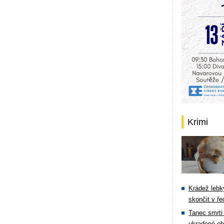
Krimi
Krádež lebky
skončit v ře
Tanec smrti 
ukradené ob