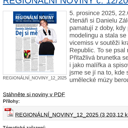
REGIONÁLNÍ NOVINY č. 12/2
5. prosince 2025, 22
čtenáři si Danielu Z
pamatují z doby, kdy 
modelingu a stala se
vicemiss v soutěži k
Republic. To se psal 
Přitažlivá brunetka se
i jako malířka a spiso
jsme se jí na to, kde
REGIONÁLNÍ_NOVINY_12_2025
umělecké múzy ber
Stáhněte si noviny v PDF
Přílohy:
REGIONÁLNÍ_NOVINY_12_2025 (3 203,12 k
Tématické zařazení: