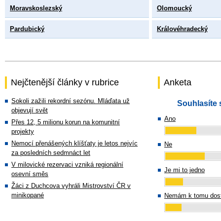
Moravskoslezský
Olomoucký
Pardubický
Královéhradecký
Nejčtenější články v rubrice
Anketa
Sokoli zažili rekordní sezónu. Mláďata už
Souhlasíte 
objevují svět
Ano
Přes 12, 5 milionu korun na komunitní
projekty
Nemocí přenášených klíšťaty je letos nejvíc
Ne
za posledních sedmnáct let
V milovické rezervaci vzniká regionální
Je mi to jedno
osevní směs
Žáci z Duchcova vyhráli Mistrovství ČR v
minikopané
Nemám k tomu dost