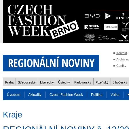
Kontakt
Archiv n
Ceníky
Praha
Středočeský
Liberecký
Ústecký
Karlovarský
Plzeňský
Jihočeský
Úvodem
Aktuality
Czech Fashion Week
Politika
Válka
Auto
Doprava
Zvířata
ZOH Soči 2014
Reality
Cestován
Kraje
Rozhovory