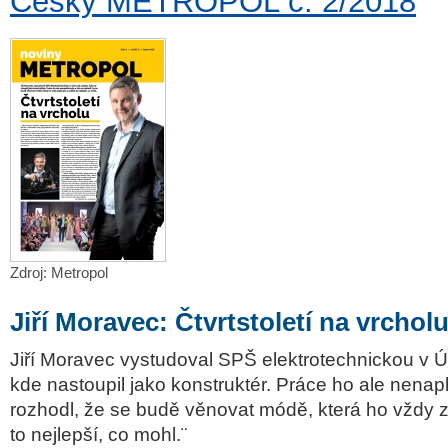
Český METROPOL č. 2/2018
Zdroj: Metropol
Jiří Moravec: Čtvrtstoletí na vrchol
Jiří Moravec vystudoval SPŠ elektrotechnickou v 
kde nastoupil jako konstruktér. Práce ho ale nenap
rozhodl, že se budě věnovat módě, která ho vždy z
to nejlepší, co mohl.¨