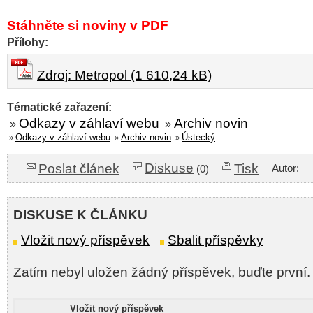
Stáhněte si noviny v PDF
Přílohy:
Zdroj: Metropol (1 610,24 kB)
Tématické zařazení:
Odkazy v záhlaví webu
Archiv novin
»
»
Odkazy v záhlaví webu
Archiv novin
Ústecký
»
»
»
Diskuse
Poslat článek
Tisk
Autor:
(0)
DISKUSE K ČLÁNKU
Vložit nový příspěvek
Sbalit příspěvky
Zatím nebyl uložen žádný příspěvek, buďte první.
Vložit nový příspěvek