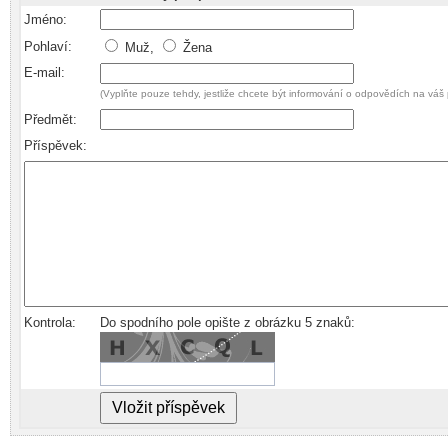
Jméno:
Pohlaví:
Muž,
Žena
E-mail:
(Vyplňte pouze tehdy, jestliže chcete být informování o odpovědích na váš 
Předmět:
Příspěvek:
Kontrola:
Do spodního pole opište z obrázku 5 znaků: