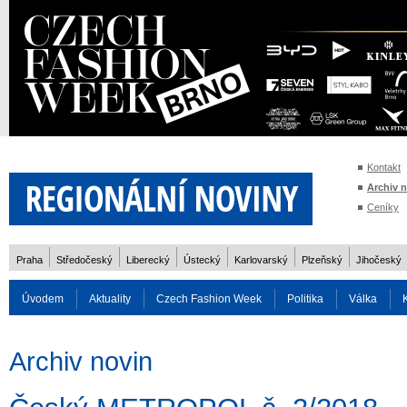
Kontakt
Archiv 
Ceníky
Praha
Středočeský
Liberecký
Ústecký
Karlovarský
Plzeňský
Jihočeský
Úvodem
Aktuality
Czech Fashion Week
Politika
Válka
Auto
Doprava
Zvířata
ZOH Soči 2014
Reality
Cestován
Archiv novin
Rozhovory