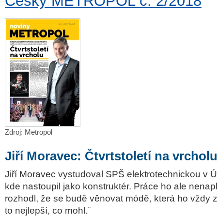
Český METROPOL č. 2/2018
Zdroj: Metropol
Jiří Moravec: Čtvrtstoletí na vrchol
Jiří Moravec vystudoval SPŠ elektrotechnickou v 
kde nastoupil jako konstruktér. Práce ho ale nenap
rozhodl, že se budě věnovat módě, která ho vždy z
to nejlepší, co mohl.¨