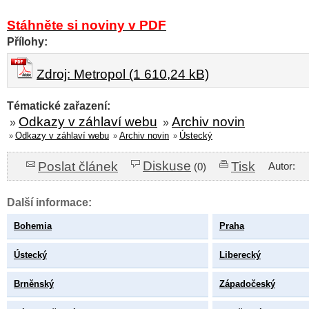
Stáhněte si noviny v PDF
Přílohy:
Zdroj: Metropol (1 610,24 kB)
Tématické zařazení:
Odkazy v záhlaví webu
Archiv novin
»
»
Odkazy v záhlaví webu
Archiv novin
Ústecký
»
»
»
Diskuse
Poslat článek
Tisk
Autor:
(0)
Další informace:
Bohemia
Praha
Ústecký
Liberecký
Brněnský
Západočeský