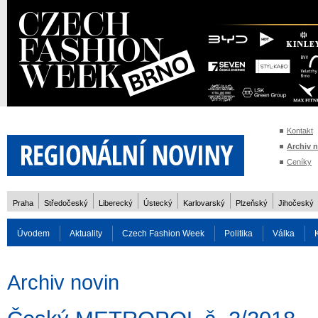
Kontakt
Archiv 
Ceníky
Praha
Středočeský
Liberecký
Ústecký
Karlovarský
Plzeňský
Jihočeský
Úvodem
Aktuality
Czech Fashion Week
Politika
Válka
Auto
Doprava
Zvířata
ZOH Soči 2014
Reality
Cestován
Archiv novin
Rozhovory