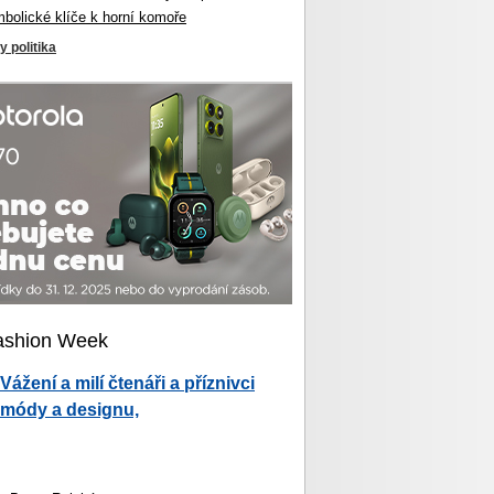
mbolické klíče k horní komoře
y politika
ashion Week
Vážení a milí čtenáři a příznivci
módy a designu,