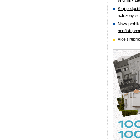
vrtulníky zá
Kraj podpoři
nalezeny sc
Nový prohlí
nepřístupno
Více z rubri