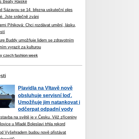
s Beaty Rajské
d Sázavou se 14. března uskuteční ples
é. Jste srdečně zváni
mi Pihiková: Chci rozdávat umění, lásku,
stí
ture Buddy umožňuje lidem se zdravotním
ím vyrazit za kulturou
ky czech fashion week
sti
Plavidla na Vltavě nově
obsluhuje servisní loď.
Umožňuje jim natankovat i
odčerpat odpadní vody
 stavba na světě je v Česku. Věž zříceniny
ovice u Mladé Boleslavi trhla rekord
od Vyšehradem budou nově přistávat