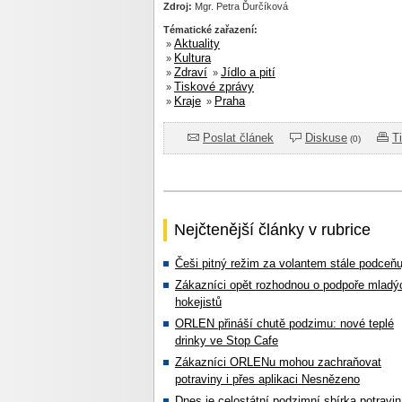
Zdroj:
Mgr. Petra Ďurčíková
Tématické zařazení:
Aktuality
»
Kultura
»
Zdraví
Jídlo a pití
»
»
Tiskové zprávy
»
Kraje
Praha
»
»
Poslat článek
Diskuse
T
(0)
Nejčtenější články v rubrice
Češi pitný režim za volantem stále podceňu
Zákazníci opět rozhodnou o podpoře mladý
hokejistů
ORLEN přináší chutě podzimu: nové teplé
drinky ve Stop Cafe
Zákazníci ORLENu mohou zachraňovat
potraviny i přes aplikaci Nesnězeno
Dnes je celostátní podzimní sbírka potravin