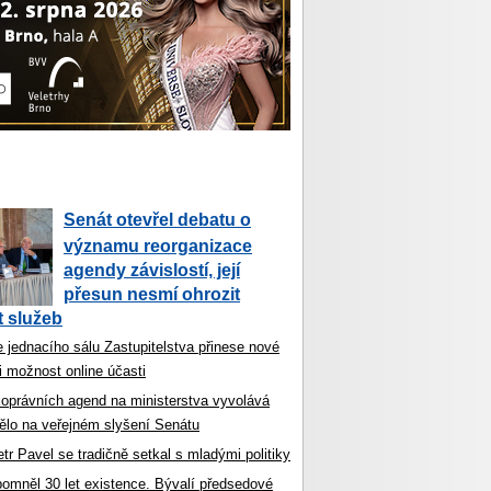
Senát otevřel debatu o
významu reorganizace
agendy závislostí, její
přesun nesmí ohrozit
 služeb
 jednacího sálu Zastupitelstva přinese nové
i možnost online účasti
koprávních agend na ministerstva vyvolává
ělo na veřejném slyšení Senátu
tr Pavel se tradičně setkal s mladými politiky
ipomněl 30 let existence. Bývalí předsedové