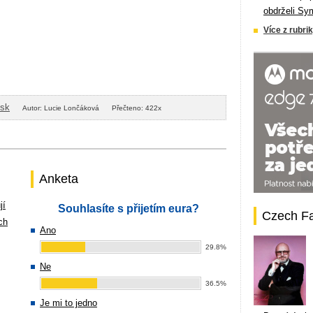
obdrželi Sy
Více z rubrik
isk
Autor: Lucie Lončáková
Přečteno: 422x
Anketa
jí
Souhlasíte s přijetím eura?
Czech F
ch
Ano
29.8%
Ne
36.5%
Je mi to jedno