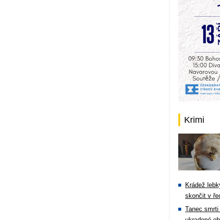
Krimi
Krádež lebky
skončit v ře
Tanec smrti 
ukradené ob