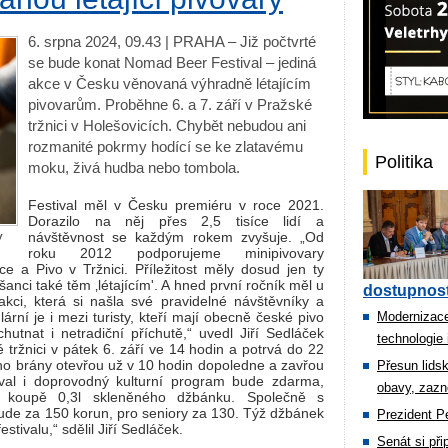
6. srpna 2024, 09.43 | PRAHA – Již počtvrté
se bude konat Nomad Beer Festival – jediná
akce v Česku věnovaná výhradně létajícím
pivovarům. Proběhne 6. a 7. září v Pražské
tržnici v Holešovicích. Chybět nebudou ani
rozmanité pokrmy hodící se ke zlatavému
Politika
moku, živá hudba nebo tombola.
Festival měl v Česku premiéru v roce 2021.
Dorazilo na něj přes 2,5 tisíce lidí a
y
návštěvnost se každým rokem zvyšuje. „Od
roku 2012 podporujeme minipivovary
ce a Pivo v Tržnici. Příležitost měly dosud jen ty
šanci také těm ‚létajícím'. A hned první ročník měl u
dostupnost
kci, která si našla své pravidelné návštěvníky a
ární je i mezi turisty, kteří mají obecně české pivo
Modernizace
utnat i netradiční příchutě,“ uvedl Jiří Sedláček
technologie 
ké tržnici v pátek 6. září ve 14 hodin a potrvá do 22
eho brány otevřou už v 10 hodin dopoledne a zavřou
Přesun lids
ival i doprovodný kulturní program bude zdarma,
obavy, zazn
 koupě 0,3l skleněného džbánku. Společně s
bude za 150 korun, pro seniory za 130. Týž džbánek
Prezident Pe
ivalu,“ sdělil Jiří Sedláček.
Senát si př