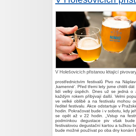
V Holešovicích přistanou létající pivovar
prostřednictvím festivalů Pivo na Náplav
‚kamenné‘. Před třemi lety jsme chtěli dát 
lidí velký úspěch. Dnes už se jedná o a
každým rokem přibývají další. Velmi popul
ve velké oblibě a na festivalu mohou och
ředitel festivalu. Akce odstartuje v Pražs
hodin. Pokračovat bude i v sobotu, kdy j
se opět až v 22 hodin. „Vstup na fest
podmínkou degustace piv však bude
festivalovou degustační kartou a tužkou 
bude možné používat po oba dny konání fest