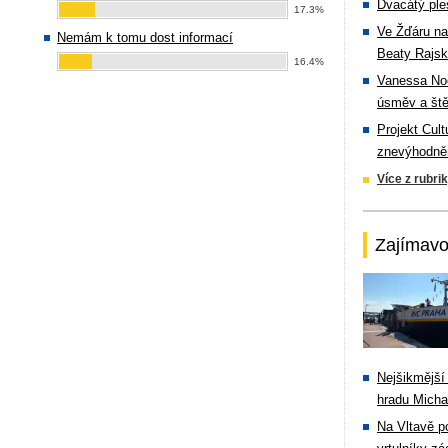
Dvacátý ple
17.3%
Ve Žďáru na
Nemám k tomu dost informací
Beaty Rajsk
16.4%
Vanessa Noe
úsměv a ště
Projekt Cul
znevýhodněn
Více z rubri
Zajímavo
Nejšikmější
hradu Michal
Na Vltavě p