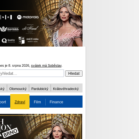
es je 8. srpna 2026,
svátek má Soběslav
.
ský
Olomoucký
Pardubický
Královéhradecký
port
Zdraví
Film
Finance
obnost
Více
ODM 2016