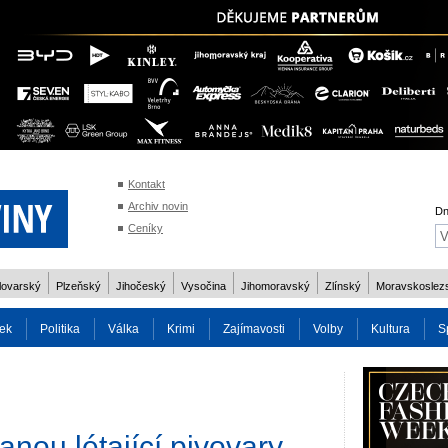
Kontakt
Archiv novin
Dn
Ceníky
lovarský
Plzeňský
Jihočeský
Vysočina
Jihomoravský
Zlínský
Moravskoslez
ek
Politika
Válka
Krimi
Zajímavosti
Volby
Kultura
S
2014
Reality
Cestování
Volby 2013
Technika
Charita
Os
anou létající pivovary