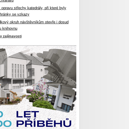
chranářů
l opravu střechy katedrály, při které byly
hránky se vzkazy
dkový okruh návštěvníkům otevře i dosud
u knihovnu
ky zajímavosti