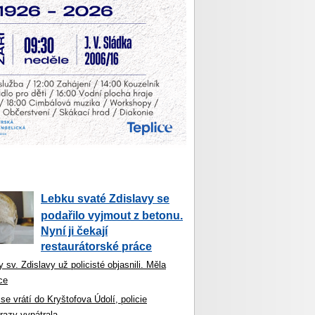
Lebku svaté Zdislavy se
podařilo vyjmout z betonu.
Nyní ji čekají
restaurátorské práce
 sv. Zdislavy už policisté objasnili. Měla
ce
se vrátí do Kryštofova Údolí, policie
razy vypátrala