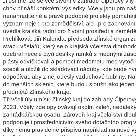
„Těší mě, že se včelstvům v zahradě Čiperovy vily d
chov přináší konkrétní výsledky. Včely jsou pro naši
nenahraditelné a právě podobné projekty pomáhají 
význam nejen pro zemědělství, ale i pro zachování b
uvedla krajská radní pro životní prostředí a zeměd
Prchlíková. Jiří Kalenda, předseda zlínské organi
svazu včelařů, který se o krajská včelstva dlouhodo
odebral necelé čtyři desítky rámků s mednými záso
plásty odvíčkovali a pomocí medometu med vytočili
scedili a uložili do skladovací nádoby, kde bude ny
odpočívat, aby z něj odešly vzduchové bubliny. N
do menších sklenic, které budou sloužit jako jede
předmětů Zlínského kraje.
Tři včelí úly umístil Zlínský kraj do zahrady Čiperov
2023. Včely zde opylovávají okolní zeleň, nedaleký
zahrádkářskou osadu. Zároveň kraj včelařství dlo
podporuje i prostřednictvím svého dotačního prog
díky němu pravidelně přispívá například na nové v