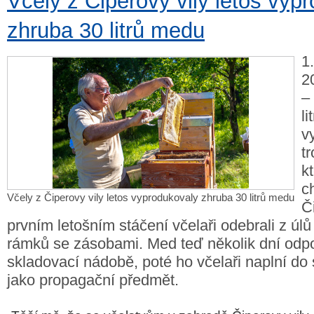
Včely z Čiperovy vily letos vyp
zhruba 30 litrů medu
1
2
–
l
v
tr
k
c
Včely z Čiperovy vily letos vyprodukovaly zhruba 30 litrů medu
Či
prvním letošním stáčení včelaři odebrali z úlů 
rámků se zásobami. Med teď několik dní odp
skladovací nádobě, poté ho včelaři naplní do s
jako propagační předmět.