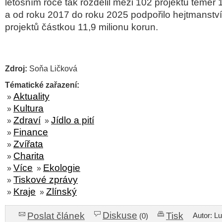
letošním roce tak rozdělil mezi 102 projektů téměř 
a od roku 2017 do roku 2025 podpořilo hejtmanství
projektů částkou 11,9 milionu korun.
Zdroj:
Soňa Ličková
Tématické zařazení:
Aktuality
»
Kultura
»
Zdraví
Jídlo a pití
»
»
Finance
»
Zvířata
»
Charita
»
Více
Ekologie
»
»
Tiskové zprávy
»
Kraje
Zlínský
»
»
Diskuse
Poslat článek
Tisk
Autor: L
(0)