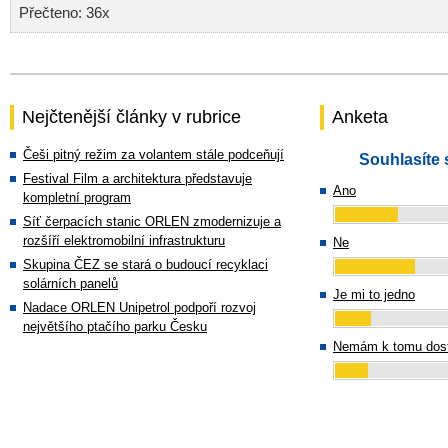
Přečteno: 36x
Nejčtenější články v rubrice
Anketa
Češi pitný režim za volantem stále podceňují
Souhlasíte 
Festival Film a architektura představuje
Ano
kompletní program
Síť čerpacích stanic ORLEN zmodernizuje a
rozšíří elektromobilní infrastrukturu
Ne
Skupina ČEZ se stará o budoucí recyklaci
solárních panelů
Je mi to jedno
Nadace ORLEN Unipetrol podpoří rozvoj
největšího ptačího parku Česku
Nemám k tomu dost