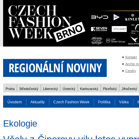
Kontakt
Archiv n
Ceníky
Praha
Středočeský
Liberecký
Ústecký
Karlovarský
Plzeňský
Jihočeský
Úvodem
Aktuality
Czech Fashion Week
Politika
Válka
Auto
Doprava
Zvířata
ZOH Soči 2014
Reality
Cestován
Ekologie
Rozhovory