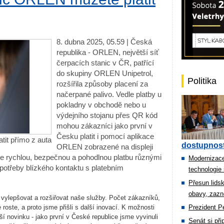
8. dubna 2025, 05.59 | Česká
republika - ORLEN, největší síť
čerpacích stanic v ČR, patřící
do skupiny ORLEN Unipetrol,
Politika
rozšířila způsoby placení za
načerpané palivo. Vedle platby u
pokladny v obchodě nebo u
výdejního stojanu přes QR kód
mohou zákazníci jako první v
Česku platit i pomocí aplikace
tit přímo z auta
dostupnost
ORLEN zobrazené na displeji
je rychlou, bezpečnou a pohodlnou platbu různými
Modernizace
potřeby blízkého kontaktu s platebním
technologie 
Přesun lids
obavy, zazn
k vylepšovat a rozšiřovat naše služby. Počet zákazníků,
le roste, a proto jsme přišli s další inovací. K možnosti
Prezident Pe
í novinku - jako první v České republice jsme vyvinuli
Senát si př