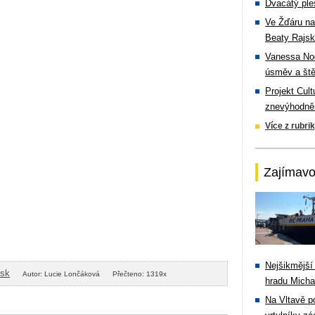
Dvacátý ple
Ve Žďáru na
Beaty Rajsk
Vanessa Noe
úsměv a ště
Projekt Cul
znevýhodněn
Více z rubri
Zajímavo
Nejšikmější
isk
Autor: Lucie Lončáková
Přečteno: 1319x
hradu Michal
Na Vltavě p