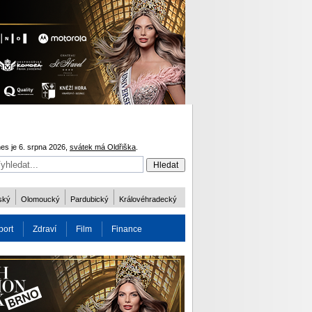
es je 6. srpna 2026,
svátek má Oldřiška
.
ský
Olomoucký
Pardubický
Královéhradecký
port
Zdraví
Film
Finance
obnost
Více
ODM 2016