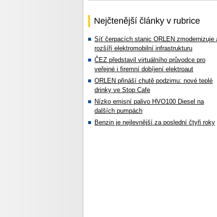
Nejčtenější články v rubrice
Síť čerpacích stanic ORLEN zmodernizuje 
rozšíří elektromobilní infrastrukturu
ČEZ představil virtuálního průvodce pro
veřejné i firemní dobíjení elektroaut
ORLEN přináší chutě podzimu: nové teplé
drinky ve Stop Cafe
Nízko emisní palivo HVO100 Diesel na
dalších pumpách
Benzin je nejlevnější za poslední čtyři roky