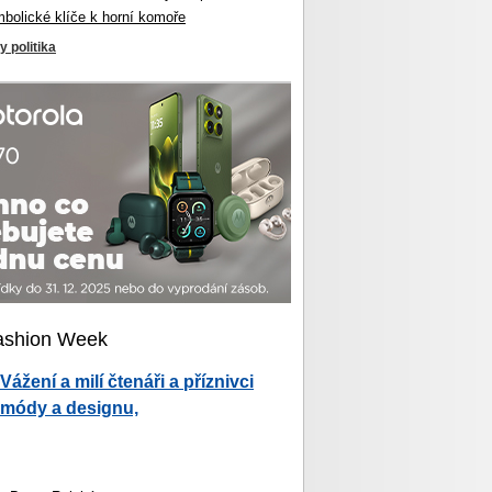
mbolické klíče k horní komoře
y politika
ashion Week
Vážení a milí čtenáři a příznivci
módy a designu,