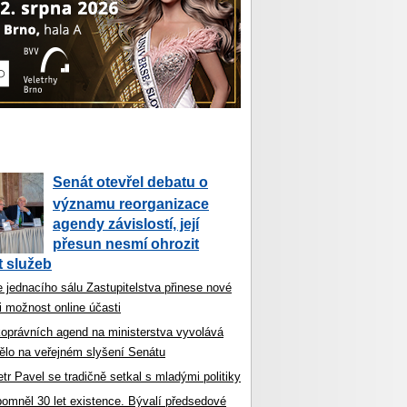
Senát otevřel debatu o
významu reorganizace
agendy závislostí, její
přesun nesmí ohrozit
 služeb
 jednacího sálu Zastupitelstva přinese nové
i možnost online účasti
koprávních agend na ministerstva vyvolává
ělo na veřejném slyšení Senátu
tr Pavel se tradičně setkal s mladými politiky
ipomněl 30 let existence. Bývalí předsedové