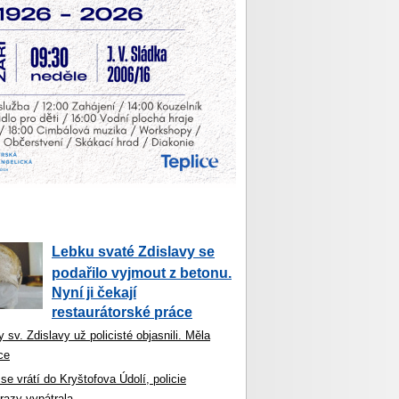
Lebku svaté Zdislavy se
podařilo vyjmout z betonu.
Nyní ji čekají
restaurátorské práce
 sv. Zdislavy už policisté objasnili. Měla
ce
se vrátí do Kryštofova Údolí, policie
razy vypátrala