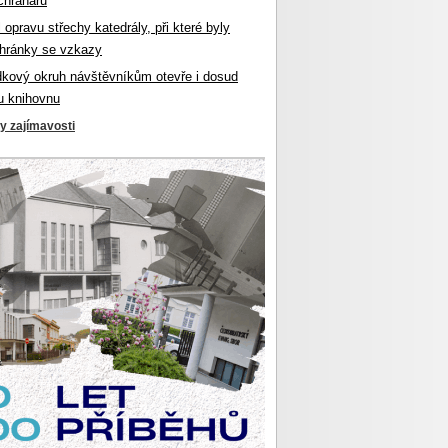
chranářů
l opravu střechy katedrály, při které byly
hránky se vzkazy
dkový okruh návštěvníkům otevře i dosud
u knihovnu
ky zajímavosti