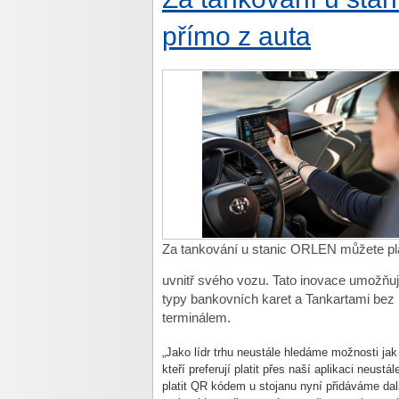
přímo z auta
Za tankování u stanic ORLEN můžete pla
uvnitř svého vozu. Tato inovace umožňu
typy bankovních karet a Tankartami bez 
terminálem.
„Jako lídr trhu neustále hledáme možnosti ja
kteří preferují platit přes naší aplikaci neustá
platit QR kódem u stojanu nyní přidáváme dalš