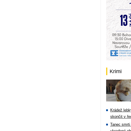
Krimi
Krádež lebky
skončit v ře
Tanec smrti 
ukradené ob