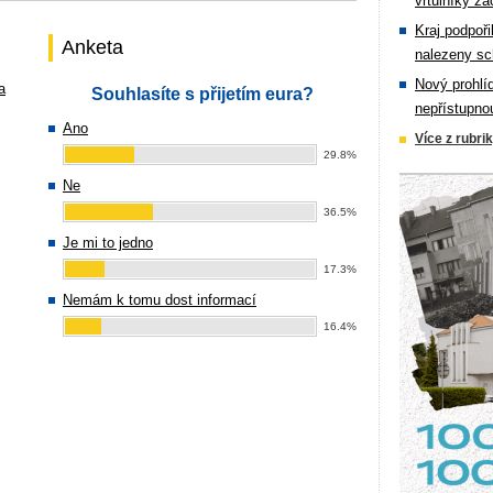
vrtulníky zá
Kraj podpoři
Anketa
nalezeny sc
Nový prohlí
a
Souhlasíte s přijetím eura?
nepřístupno
Ano
Více z rubri
29.8%
Ne
36.5%
Je mi to jedno
17.3%
Nemám k tomu dost informací
16.4%