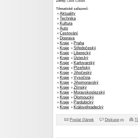
Zdroj:
Lada Gadas
Tématické zařazení:
Aktuality
»
Technika
»
Kultura
»
Auto
»
Cestování
»
Doprava
»
Kraje
Praha
»
»
Kraje
Středočeský
»
»
Kraje
Liberecký
»
»
Kraje
Ústecký
»
»
Kraje
Karlovarský
»
»
Kraje
Plzeňský
»
»
Kraje
Jihočeský
»
»
Kraje
Vysočina
»
»
Kraje
Jihomoravský
»
»
Kraje
Zlínský
»
»
Kraje
Moravskoslezský
»
»
Kraje
Olomoucký
»
»
Kraje
Pardubický
»
»
Kraje
Královéhradecký
»
»
Poslat článek
Diskuse
T
(0)