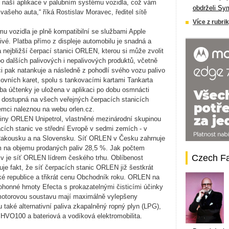
 naší aplikace v palubním systému vozidla, což vám
obdrželi Sy
vašeho auta,“ říká Rostislav Moravec, ředitel sítě
Více z rubrik
 vozidla je plně kompatibilní se službami Apple
tivé. Platba přímo z displeje automobilu je snadná a
 nejbližší čerpací stanici ORLEN, kterou si může zvolit
bo dalších palivových i nepalivových produktů, včetně
i pak natankuje a následně z pohodlí svého vozu palivo
ovních karet, spolu s tankovacími kartami Tankarta
ba účtenky je uložena v aplikaci po dobu osmnácti
e dostupná na všech veřejných čerpacích stanicích
mci naleznou na webu orlen.cz.
iny ORLEN Unipetrol, vlastněné mezinárodní skupinou
cích stanic ve střední Evropě v sedmi zemích - v
Rakousku a na Slovensku. Síť ORLEN v Česku zahrnuje
m na objemu prodaných paliv 28,5 %. Jak počtem
Czech F
iv je síť ORLEN lídrem českého trhu. Oblíbenost
e fakt, že síť čerpacích stanic ORLEN již šestkrát
ké republice a třikrát cenu Obchodník roku. ORLEN na
pohonné hmoty Efecta s prokazatelnými čisticími účinky
 motorovou soustavu mají maximálně vylepšeny
 také alternativní paliva zkapalněný ropný plyn (LPG),
 HVO100 a bateriová a vodíková elektromobilita.