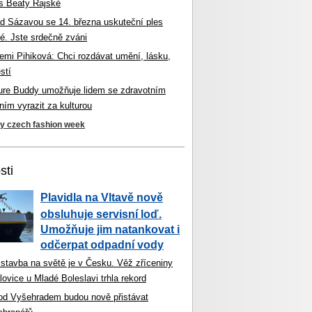
s Beaty Rajské
d Sázavou se 14. března uskuteční ples
é. Jste srdečně zváni
mi Pihiková: Chci rozdávat umění, lásku,
stí
ture Buddy umožňuje lidem se zdravotním
ím vyrazit za kulturou
ky czech fashion week
sti
Plavidla na Vltavě nově
obsluhuje servisní loď.
Umožňuje jim natankovat i
odčerpat odpadní vody
 stavba na světě je v Česku. Věž zříceniny
ovice u Mladé Boleslavi trhla rekord
od Vyšehradem budou nově přistávat