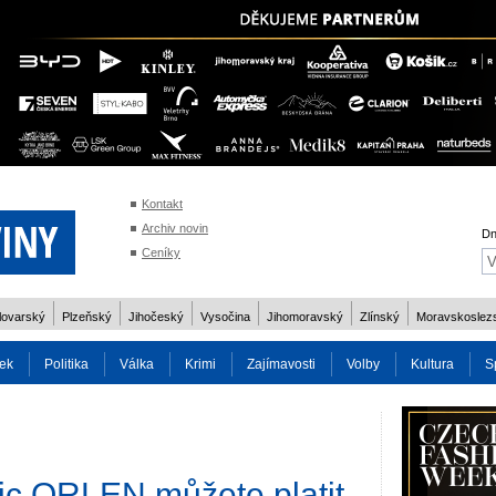
Kontakt
Archiv novin
Dn
Ceníky
lovarský
Plzeňský
Jihočeský
Vysočina
Jihomoravský
Zlínský
Moravskoslez
ek
Politika
Válka
Krimi
Zajímavosti
Volby
Kultura
S
2014
Reality
Cestování
Volby 2013
Technika
Charita
Os
nic ORLEN můžete platit