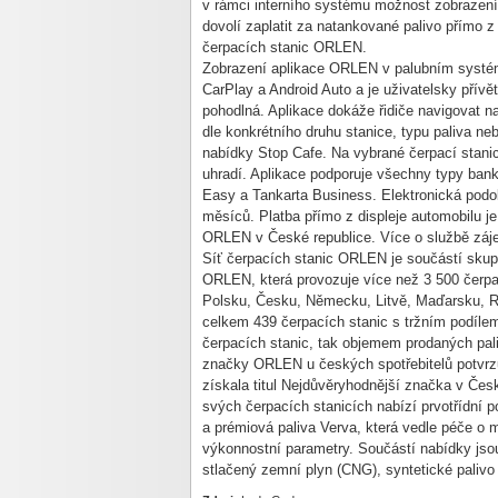
v rámci interního systému možnost zobrazení
dovolí zaplatit za natankované palivo přímo z 
čerpacích stanic ORLEN.
Zobrazení aplikace ORLEN v palubním systému
CarPlay a Android Auto a je uživatelsky přívě
pohodlná. Aplikace dokáže řidiče navigovat na
dle konkrétního druhu stanice, typu paliva ne
nabídky Stop Cafe. Na vybrané čerpací stanic
uhradí. Aplikace podporuje všechny typy bank
Easy a Tankarta Business. Elektronická podo
měsíců. Platba přímo z displeje automobilu j
ORLEN v České republice. Více o službě záje
Síť čerpacích stanic ORLEN je součástí skup
ORLEN, která provozuje více než 3 500 čerpa
Polsku, Česku, Německu, Litvě, Maďarsku, 
celkem 439 čerpacích stanic s tržním podíle
čerpacích stanic, tak objemem prodaných pal
značky ORLEN u českých spotřebitelů potvrzuj
získala titul Nejdůvěryhodnější značka v Čes
svých čerpacích stanicích nabízí prvotřídní 
a prémiová paliva Verva, která vedle péče o
výkonnostní parametry. Součástí nabídky jsou
stlačený zemní plyn (CNG), syntetické palivo