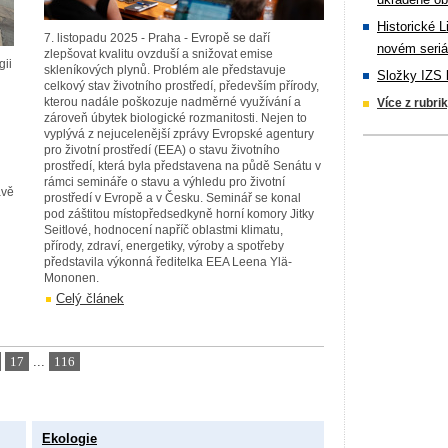
Historické L
7. listopadu 2025 - Praha - Evropě se daří
novém seriá
zlepšovat kvalitu ovzduší a snižovat emise
gii
skleníkových plynů. Problém ale představuje
Složky IZS 
celkový stav životního prostředí, především přírody,
kterou nadále poškozuje nadměrné využívání a
Více z rubri
zároveň úbytek biologické rozmanitosti. Nejen to
vyplývá z nejucelenější zprávy Evropské agentury
pro životní prostředí (EEA) o stavu životního
prostředí, která byla představena na půdě Senátu v
rámci semináře o stavu a výhledu pro životní
ávě
prostředí v Evropě a v Česku. Seminář se konal
pod záštitou místopředsedkyně horní komory Jitky
Seitlové, hodnocení napříč oblastmi klimatu,
přírody, zdraví, energetiky, výroby a spotřeby
představila výkonná ředitelka EEA Leena Ylä-
Mononen.
Celý článek
17
...
116
Ekologie