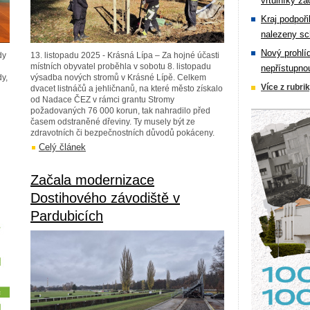
vrtulníky zá
Kraj podpoři
nalezeny sc
Nový prohlí
dy
13. listopadu 2025 - Krásná Lípa – Za hojné účasti
místních obyvatel proběhla v sobotu 8. listopadu
nepřístupno
dy,
výsadba nových stromů v Krásné Lípě. Celkem
Více z rubri
dvacet listnáčů a jehličnanů, na které město získalo
od Nadace ČEZ v rámci grantu Stromy
požadovaných 76 000 korun, tak nahradilo před
časem odstraněné dřeviny. Ty musely být ze
zdravotních či bezpečnostních důvodů pokáceny.
Celý článek
Začala modernizace
Dostihového závodiště v
Pardubicích