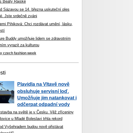
s Beaty Rajské
d Sázavou se 14. března uskuteční ples
é. Jste srdečně zváni
mi Pihiková: Chci rozdávat umění, lásku,
stí
ture Buddy umožňuje lidem se zdravotním
ím vyrazit za kulturou
ky czech fashion week
sti
Plavidla na Vltavě nově
obsluhuje servisní loď.
Umožňuje jim natankovat i
odčerpat odpadní vody
 stavba na světě je v Česku. Věž zříceniny
ovice u Mladé Boleslavi trhla rekord
od Vyšehradem budou nově přistávat