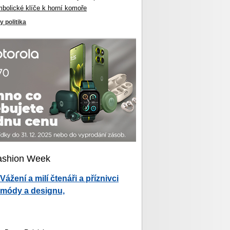
mbolické klíče k horní komoře
y politika
ashion Week
Vážení a milí čtenáři a příznivci
módy a designu,