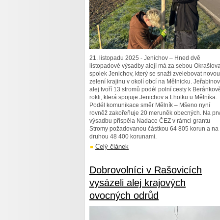
21. listopadu 2025 - Jenichov – Hned dvě
listopadové výsadby alejí má za sebou Okrašlova
spolek Jenichov, který se snaží zvelebovat novou
zelení krajinu v okolí obcí na Mělnicku. Jeřabino
alej tvoří 13 stromů podél polní cesty k Beránkov
rokli, která spojuje Jenichov a Lhotku u Mělníka.
Podél komunikace směr Mělník – Mšeno nyní
rovněž zakořeňuje 20 meruněk obecných. Na prv
výsadbu přispěla Nadace ČEZ v rámci grantu
Stromy požadovanou částkou 64 805 korun a na
druhou 48 400 korunami.
Celý článek
Dobrovolníci v Rašovicích
vysázeli alej krajových
ovocných odrůd