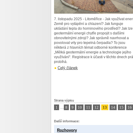
7. listopadu 2025 - Litoměřice - Jak využívat ener
Země pro vytápění a chlazení? Jak funguje
ukládání tepla do horninového prostředí? Jak lze
geotermální energii chytře propojit s dalšími
obnovitelnými zdroji? Jak správně navrhovat a
povolovat vrty pro tepelná čerpadla? To jsou
některá z hlavních témat odborné konference
„Mělká geotermální energie a technologie jejího
využívání“. Registrace k účasti v těchto dnech pr
probíhá.
Celý článek
Strana výpisu
1
...
8
9
10
11
12
13
14
15
16
Další informace:
Rozhovory