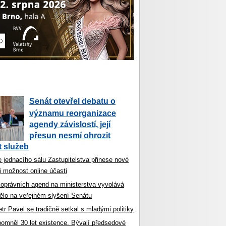
Senát otevřel debatu o
významu reorganizace
agendy závislostí, její
přesun nesmí ohrozit
 služeb
 jednacího sálu Zastupitelstva přinese nové
i možnost online účasti
koprávních agend na ministerstva vyvolává
ělo na veřejném slyšení Senátu
tr Pavel se tradičně setkal s mladými politiky
ipomněl 30 let existence. Bývalí předsedové