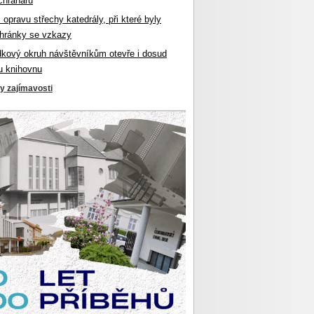
chranářů
l opravu střechy katedrály, při které byly
hránky se vzkazy
dkový okruh návštěvníkům otevře i dosud
u knihovnu
ky zajímavosti