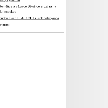
itoměřice a věznice Bělušice si zahrají v
lu Inspekce
budou cvičit BLACKOUT i útok ozbrojence
ky krimi