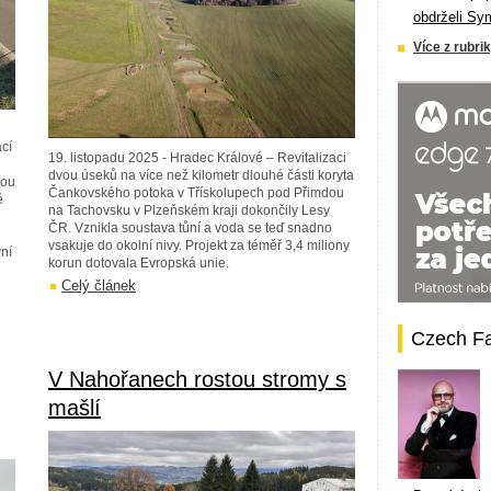
obdrželi Sy
Více z rubrik
cí
19. listopadu 2025 - Hradec Králové – Revitalizaci
dvou úseků na více než kilometr dlouhé části koryta
vou
Čankovského potoka v Třískolupech pod Přimdou
ě
na Tachovsku v Plzeňském kraji dokončily Lesy
ČR. Vznikla soustava tůní a voda se teď snadno
vsakuje do okolní nivy. Projekt za téměř 3,4 miliony
ní
korun dotovala Evropská unie.
Celý článek
Czech F
V Nahořanech rostou stromy s
mašlí