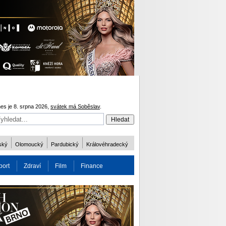
es je 8. srpna 2026,
svátek má Soběslav
.
ský
Olomoucký
Pardubický
Královéhradecký
port
Zdraví
Film
Finance
obnost
Více
ODM 2016