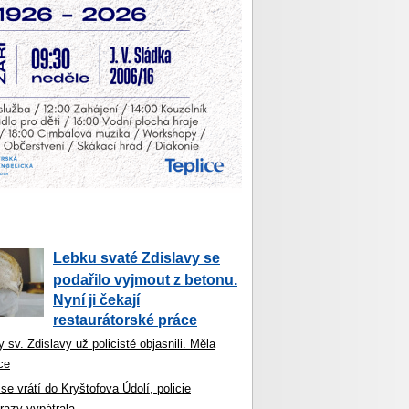
Lebku svaté Zdislavy se
podařilo vyjmout z betonu.
Nyní ji čekají
restaurátorské práce
 sv. Zdislavy už policisté objasnili. Měla
ce
se vrátí do Kryštofova Údolí, policie
razy vypátrala