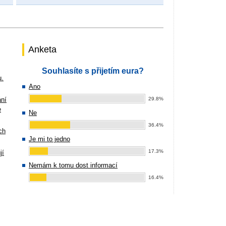
Anketa
Souhlasíte s přijetím eura?
u.
Ano
ání
29.8%
e
Ne
36.4%
ch
Je mi to jedno
17.3%
jí
Nemám k tomu dost informací
16.4%