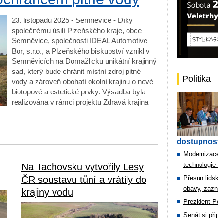
23. listopadu 2025 - Semněvice - Díky
společnému úsilí Plzeňského kraje, obce
Semněvice, společnosti IDEAL Automotive
Bor, s.r.o., a Plzeňského biskupství vznikl v
Semněvicích na Domažlicku unikátní krajinný
sad, který bude chránit místní zdroj pitné
Politika
vody a zároveň obohatí okolní krajinu o nové
biotopové a estetické prvky. Výsadba byla
realizována v rámci projektu Zdravá krajina
dostupnost
Modernizace
technologie 
Na Tachovsku vytvořily Lesy
ČR soustavu tůní a vrátily do
Přesun lids
obavy, zazn
krajiny vodu
Prezident Pe
Senát si př