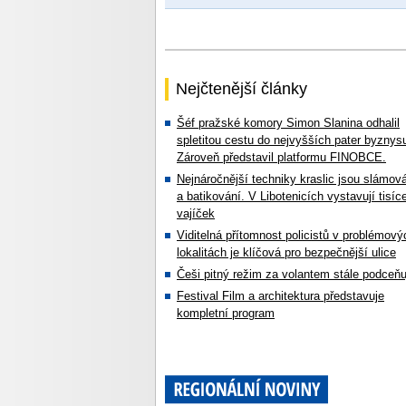
Nejčtenější články
Šéf pražské komory Simon Slanina odhalil
spletitou cestu do nejvyšších pater byznys
Zároveň představil platformu FINOBCE.
Nejnáročnější techniky kraslic jsou slámov
a batikování. V Libotenicích vystavují tisíc
vajíček
Viditelná přítomnost policistů v problémový
lokalitách je klíčová pro bezpečnější ulice
Češi pitný režim za volantem stále podceňu
Festival Film a architektura představuje
kompletní program