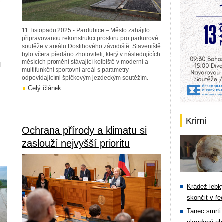
11. listopadu 2025 - Pardubice – Město zahájilo
připravovanou rekonstrukci prostoru pro parkurové
soutěže v areálu Dostihového závodiště. Staveniště
bylo včera předáno zhotoviteli, který v následujících
měsících promění stávající kolbiště v moderní a
i
multifunkční sportovní areál s parametry
odpovídajícími špičkovým jezdeckým soutěžím.
Celý článek
ů
Krimi
Ochrana přírody a klimatu si
zaslouží nejvyšší prioritu
Krádež lebky
skončit v ře
Tanec smrti 
ukradené ob