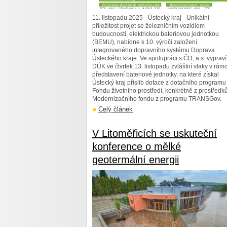
11. listopadu 2025 - Ústecký kraj - Unikátní
příležitost projet se železničním vozidlem
budoucnosti, elektrickou bateriovou jednotkou
(BEMU), nabídne k 10. výročí založení
integrovaného dopravního systému Doprava
Ústeckého kraje. Ve spolupráci s ČD, a.s. vypraví
DÚK ve čtvrtek 13. listopadu zvláštní vlaky v rámc
představení bateriové jednotky, na které získal
Ústecký kraj příslib dotace z dotačního programu
Fondu životního prostředí, konkrétně z prostředk
Modernizačního fondu z programu TRANSGov.
Celý článek
V Litoměřicích se uskuteční
konference o mělké
geotermální energii