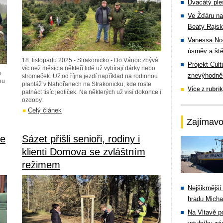
Dvacátý ple
Ve Žďáru na
Beaty Rajsk
Vanessa Noe
úsměv a ště
18. listopadu 2025 - Strakonicko - Do Vánoc zbývá
Projekt Cul
víc než měsíc a někteří lidé už vybírají dárky nebo
h
znevýhodněn
stromeček. Už od října jezdí například na rodinnou
ou
plantáž v Nahořanech na Strakonicku, kde roste
Více z rubri
patnáct tisíc jedliček. Na některých už visí dokonce i
ozdoby.
Celý článek
Zajímavo
me
Sázet přišli senioři, rodiny i
klienti Domova se zvláštním
režimem
Nejšikmější
hradu Michal
Na Vltavě p