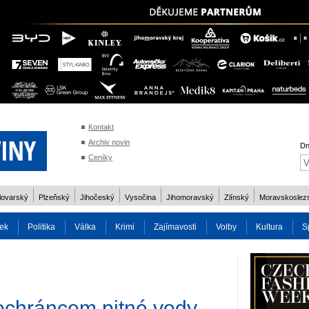
Kontakt
Archiv novin
Dn
Ceníky
lovarský
Plzeňský
Jihočeský
Vysočina
Jihomoravský
Zlínský
Moravskoslez
ek
Politika
Válka
Krimi
Zajímavosti
Volby
Kultura
S
2014
Reality
Cestování
Volby 2013
Technika
Charita
Os
ochráncem pitné vody