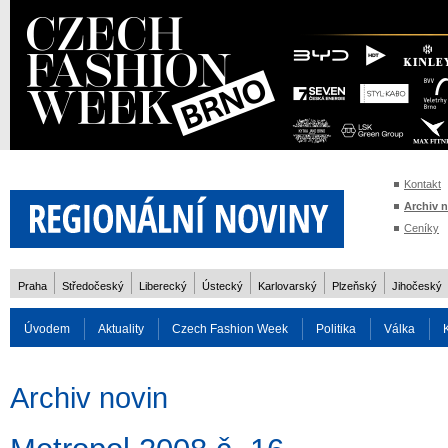
Kontakt
Archiv 
Ceníky
Praha
Středočeský
Liberecký
Ústecký
Karlovarský
Plzeňský
Jihočeský
Úvodem
Aktuality
Czech Fashion Week
Politika
Válka
Auto
Doprava
Zvířata
ZOH Soči 2014
Reality
Cestován
Archiv novin
Rozhovory