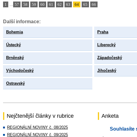
1
...
57
58
59
60
61
62
63
64
65
66
Další informace:
Bohemia
Praha
Ústecký
Liberecký
Brněnský
Západočeský
Východočeský
Jihočeský
Ostravský
Nejčtenější články v rubrice
Anketa
REGIONÁLNÍ NOVINY č. 08/2025
Souhlasíte 
REGIONÁLNÍ NOVINY č. 09/2025