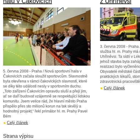
halu v Čakovicích
z Uhříněvsi
3. června 2008 - Praha
služba hl. m. Prahy má 
Uhřiněvsi. Ta sídlí v L
jehož stavba byla zaháj
realizaci bylo vyčleněn
5. června 2008 - Praha / Nová sportovní hala v
Obyvatelé městské část
Čakovicích začala sloužit sportovcům. Slavnostně
praktických lékařů, sto
byla otevřena v rámci čakovických slavností, které
zdravotnická pracoviště
se díky této události nesly v sportovním duchu.
Celý článek
„Toto zařízení Čakovicím opravdu sluší a přeji jim,
ať se daří budovat vzájemně se respektující lidskou
komunitu. Jsem velice rád, že hlavní město Praha
přispělo přes sto milionů korun na tak skvělý a
hodnotný projekt,“ řekl primátor hl. m. Prahy Pavel
Bém
Celý článek
Strana výpisu