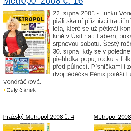
Metropol 2008 č. 16
22. srpna 2008 - Lucku Von
přáli skalní příznivci tradi
léta, které se už pětkrát ko
kině v Ústí nad Labem, pok
srpnovou sobotu. Šestý roč
30. srpna, kdy se v poledne
přehlídka popu, rocku a fol
před půlnocí. Písničkami i
dvojcédéčka Fénix potěší L
Vondráčková.
Celý článek
Pražský Metropol 2008 č. 4
Metropol 2008