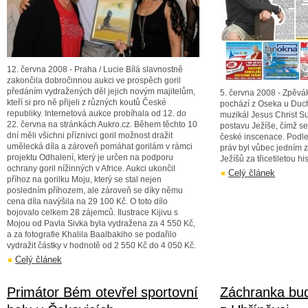
12. června 2008 - Praha / Lucie Bílá slavnostně
zakončila dobročinnou aukci ve prospěch goril
předáním vydražených děl jejich novým majitelům,
5. června 2008 - Zpěvák
kteří si pro ně přijeli z různých koutů České
pochází z Oseka u Duch
republiky. Internetová aukce probíhala od 12. do
muzikál Jesus Christ Su
22. června na stránkách Aukro.cz. Během těchto 10
postavu Ježíše, čímž se
dní měli všichni příznivci goril možnost dražit
české inscenace. Podle 
umělecká díla a zároveň pomáhat gorilám v rámci
práv byl vůbec jedním z
projektu Odhalení, který je určen na podporu
Ježíšů za třicetiletou hi
ochrany goril nížinných v Africe. Aukci ukončil
Celý článek
příhoz na gorilku Moju, který se stal nejen
posledním příhozem, ale zároveň se díky němu
cena díla navýšila na 29 100 Kč. O toto dílo
bojovalo celkem 28 zájemců. Ilustrace Kijivu s
Mojou od Pavla Sivka byla vydražena za 4 550 Kč,
a za fotografie Khalila Baalbakiho se podařilo
vydražit částky v hodnotě od 2 550 Kč do 4 050 Kč.
Celý článek
Primátor Bém otevřel sportovní
Záchranka bud