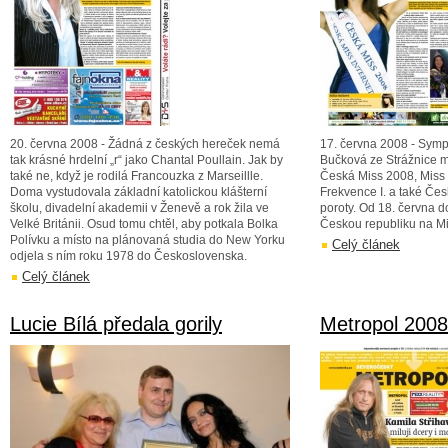
20. června 2008 - Žádná z českých hereček nemá
17. června 2008 - Symp
tak krásné hrdelní „r“ jako Chantal Poullain. Jak by
Bučková ze Strážnice m
také ne, když je rodilá Francouzka z Marseillle.
Česká Miss 2008, Miss 
Doma vystudovala základní katolickou klášterní
Frekvence I. a také Če
školu, divadelní akademii v Ženevě a rok žila ve
poroty. Od 18. června d
Velké Británii. Osud tomu chtěl, aby potkala Bolka
Českou republiku na Mi
Polívku a místo na plánovaná studia do New Yorku
Celý článek
odjela s ním roku 1978 do Československa.
Celý článek
Lucie Bílá předala gorily
Metropol 2008