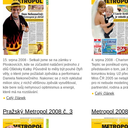
15. srpna 2008 - Setkali jsme se na zámku v
4. srpna 2008 - Charism
Ploskovicích, kde se zúčastnil natáčení jednoho z
Teplic se poněkud vym
dílů Ošklivky Katky. Původně to měly být pouhé čtyři
představám o tom, jak ž
věty, o které jsme požádali zpěváka a performana
korunkou krásy. Už před
Daniela Nekonečného. Nakonec se z nich vyklubal
Miss ČR 2005 se netajila
milion slov, z nichž většinou zpěvák vysvětloval,
pro ni nebude modeling
kde bere svůj nehynoucí optimismus a energii,
partnerství, rodina a pr
které má na rozdávání.
Celý článek
Celý článek
Pražský Metropol 2008 č. 3
Metropol 2008