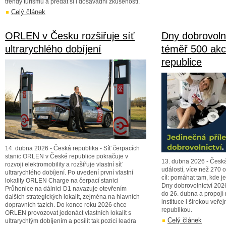
trendy turismu a předat si i dosavadní zkušenosti.
Celý článek
ORLEN v Česku rozšiřuje síť
Dny dobrovoln
ultrarychlého dobíjení
téměř 500 akc
republice
14. dubna 2026 - Česká republika - Síť čerpacích
stanic ORLEN v České republice pokračuje v
13. dubna 2026 - Česk
rozvoji elektromobility a rozšiřuje vlastní síť
událostí, více než 270 
ultrarychlého dobíjení. Po uvedení první vlastní
cíl: pomáhat tam, kde j
lokality ORLEN Charge na čerpací stanici
Dny dobrovolnictví 2026
Průhonice na dálnici D1 navazuje otevřením
do 26. dubna a propojí
dalších strategických lokalit, zejména na hlavních
instituce i širokou veře
dopravních tazích. Do konce roku 2026 chce
republikou.
ORLEN provozovat jedenáct vlastních lokalit s
Celý článek
ultrarychlým dobíjením a posílit tak pozici leadra