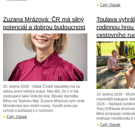
Celý článek
Zuzana Mrázová: ČR má silný
Toulava vyhrál
potenciál a dobrou budoucnost
rodinnou hrou
cestovního ru
20. dubna 2026 - Vláda České republiky má za
sebou první měsíce práce. Nás těší, že v ní má
19. dubna 2026 - Jihoče
zastoupení také Ústecký kraj. Bývalá starostka
nejsilnější kategorii V
Bíliny na Teplicku Mgr. Zuzana Mrázová nyní vede
2026 – Nejlepší turistick
Ministerstvo pro místní rozvoj. Využili jsme její
TouLOVEkarta jihočeské 
ochoty a požádali ji o rozhovor.
který propojuje cestová
Celý článek
motivuje návštěvníky k 
Celý článek