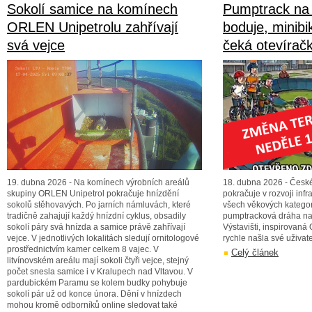
Sokolí samice na komínech
Pumptrack na 
ORLEN Unipetrolu zahřívají
boduje, minibi
svá vejce
čeká otevírač
19. dubna 2026 - Na komínech výrobních areálů
18. dubna 2026 - České
skupiny ORLEN Unipetrol pokračuje hnízdění
pokračuje v rozvoji infr
sokolů stěhovavých. Po jarních námluvách, které
všech věkových kategor
tradičně zahajují každý hnízdní cyklus, obsadily
pumptracková dráha n
sokolí páry svá hnízda a samice právě zahřívají
Výstavišti, inspirovaná 
vejce. V jednotlivých lokalitách sledují ornitologové
rychle našla své uživate
prostřednictvím kamer celkem 8 vajec. V
Celý článek
litvínovském areálu mají sokoli čtyři vejce, stejný
počet snesla samice i v Kralupech nad Vltavou. V
pardubickém Paramu se kolem budky pohybuje
sokolí pár už od konce února. Dění v hnízdech
mohou kromě odborníků online sledovat také