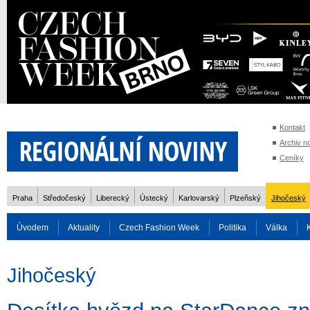
Kontakt
Archiv n
Ceníky
Praha
Středočeský
Liberecký
Ústecký
Karlovarský
Plzeňský
Jihočeský
Úvodem
Aktuality
Czech Fashion Week
Politika
Válka
Auto
Doprava
Zvířata
ZOH Soči 2014
Reality
Cestován
Jihočeský
Rozhovory