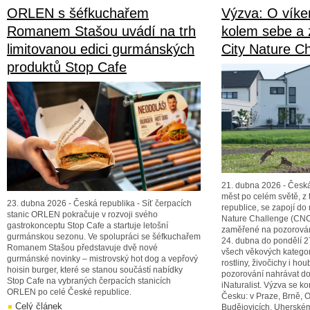
ORLEN s šéfkuchařem
Výzva: O víke
Romanem Stašou uvádí na trh
kolem sebe a 
limitovanou edici gurmánských
City Nature C
produktů Stop Cafe
21. dubna 2026 - Česká
měst po celém světě, z
23. dubna 2026 - Česká republika - Síť čerpacích
republice, se zapojí do
stanic ORLEN pokračuje v rozvoji svého
Nature Challenge (CNC)
gastrokonceptu Stop Cafe a startuje letošní
zaměřené na pozorování
gurmánskou sezonu. Ve spolupráci se šéfkuchařem
24. dubna do pondělí 2
Romanem Stašou představuje dvě nové
všech věkových kategorií
gurmánské novinky – mistrovský hot dog a vepřový
rostliny, živočichy i ho
hoisin burger, které se stanou součástí nabídky
pozorování nahrávat do
Stop Cafe na vybraných čerpacích stanicích
iNaturalist. Výzva se k
ORLEN po celé České republice.
Česku: v Praze, Brně, 
Celý článek
Budějovicích, Uherském