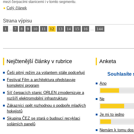
mezi čerpacími stanicemi i v tomto segmentu.
Celý článek
Strana výpisu
1
...
7
8
9
10
11
12
13
14
15
16
...
144
Nejčtenější články v rubrice
Anketa
Češi pitný režim za volantem stále podceňují
Souhlasíte 
Festival Film a architektura představuje
Ano
kompletní program
Síť čerpacích stanic ORLEN zmodernizuje a
rozšíří elektromobilní infrastrukturu
Ne
Zákazníci opět rozhodnou o podpoře mladých
hokejistů
Je mi to jedno
Skupina ČEZ se stará o budoucí recyklaci
solárních panelů
Nemám k tomu dost