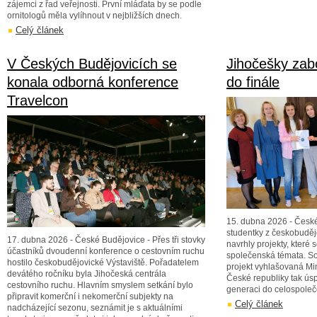
zájemci z řad veřejnosti. První mláďata by se podle
ornitologů měla vylíhnout v nejbližších dnech.
Celý článek
V Českých Budějovicích se
Jihočešky zab
konala odborná konference
do finále
Travelcon
15. dubna 2026 - České
studentky z českobudě
17. dubna 2026 - České Budějovice - Přes tři stovky
navrhly projekty, které 
účastníků dvoudenní konference o cestovním ruchu
společenská témata. S
hostilo českobudějovické Výstaviště. Pořadatelem
projekt vyhlašovaná Min
devátého ročníku byla Jihočeská centrála
České republiky tak ú
cestovního ruchu. Hlavním smyslem setkání bylo
generaci do celospole
připravit komerční i nekomerční subjekty na
Celý článek
nadcházející sezonu, seznámit je s aktuálními