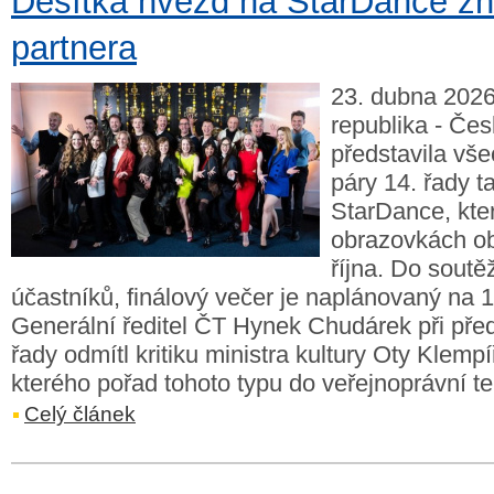
Desítka hvězd na StarDance z
partnera
23. dubna 2026
republika - Čes
představila vš
páry 14. řady t
StarDance, kte
obrazovkách ob
října. Do soutě
účastníků, finálový večer je naplánovaný na 1
Generální ředitel ČT Hynek Chudárek při pře
řady odmítl kritiku ministra kultury Oty Klempí
kterého pořad tohoto typu do veřejnoprávní te
Celý článek