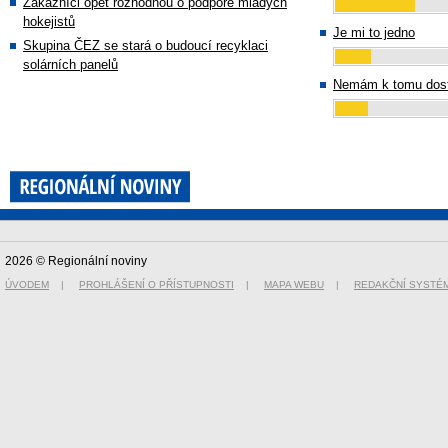
Zákazníci opět rozhodnou o podpoře mladých
hokejistů
Je mi to jedno
Skupina ČEZ se stará o budoucí recyklaci
solárních panelů
Nemám k tomu dost
2026 © Regionální noviny
ÚVODEM
|
PROHLÁŠENÍ O PŘÍSTUPNOSTI
|
MAPA WEBU
|
REDAKČNÍ SYSTÉ