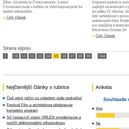
Žižka. Oznámila to Česká televize. S písní
Dopravní podnik si voz
Crossroads bude v květnu ve Vídni bojovat proti 34
zapůjčil na testování v
dalším interpretům.
do pátku 13. března. O
lidé zahlédnout v provo
Celý článek
autobusové linky. Elekt
eur zapůjčila k testová
Electrobus Europe Zrt.
Celý článek
Strana výpisu
1
...
10
11
12
13
14
15
16
17
18
19
...
144
Nejčtenější články v rubrice
Anketa
Češi pitný režim za volantem stále podceňují
Souhlasíte 
Festival Film a architektura představuje
Ano
kompletní program
Síť čerpacích stanic ORLEN zmodernizuje a
rozšíří elektromobilní infrastrukturu
Ne