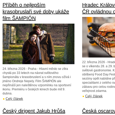
Příběh o nejlepším
Hradec Králov
krasobruslaři své doby ukáže
ČR ovládnou c
film ŠAMPIÓN
22. března 2026 - Hrad
se o víkendu 28. a 29.
24. března 2026 - Praha - Hlavní město se zítra
světové gastronomie. K
chystá po 33 letech na návrat světového
oblíbený Food Day Festiv
šampionátu v krasobruslení a s ním znovu ožívá i
sezóny opět nabídne př
jméno Ondreje Nepely. Film ŠAMPIÓN ale
specialitami z celého s
nepřináší jen naleštěnou vzpomínku na sportovní
zábavu pro celou rodinu
ikonu. Premiéru v českých kinech bude mít 9.
veřejnost zdarma.
dubna.
Celý článek
Celý článek
Český dirigent Jakub Hrůša
Česká oscarov