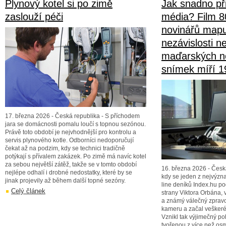
Plynový kotel si po zimě
Jak snadno při
zaslouží péči
média? Film 8
novinářů mapu
nezávislosti n
maďarských no
snímek míří 1
17. března 2026 - Česká republika - S příchodem
jara se domácnosti pomalu loučí s topnou sezónou.
Právě toto období je nejvhodnější pro kontrolu a
servis plynového kotle. Odborníci nedoporučují
čekat až na podzim, kdy se technici tradičně
potýkají s přívalem zakázek. Po zimě má navíc kotel
za sebou největší zátěž, takže se v tomto období
16. března 2026 - Česk
nejlépe odhalí i drobné nedostatky, které by se
kdy se jeden z nejvýz
jinak projevily až během další topné sezóny.
line deníků Index.hu po
Celý článek
strany Viktora Orbána, 
a známý válečný zprav
kameru a začal veškeré 
Vznikl tak výjimečný po
tvořenou z více než osm