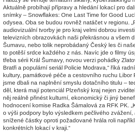
Aktuálně probíhají přípravy a hledání lokací pro d
snímky – Snowflakes: One Last Time for Good Luc
odysea. Oba se budou rovněž natáčet v regionu. 
audiovizuální tvorby je pro kraj velmi dobrou investi
televizních obrazovkách naši překrásnou a všem
Šumavu, nebo tolik neprobádaný Český les či naš
to potěší srdce každého z nás. Navíc jde o filmy 
třeba sérii Král Šumavy, novou verzi pohádky Zlatov
Bratři a populární seriál Policie Modrava,“ říká radn
kultury, památkové péče a cestovního ruchu Libor 
jsme dbali na naplnění smyslu dotačního titulu – t
děl, která mají potenciál Plzeňský kraj nejen zviditel
něj reálně přinést kulturní, ekonomický či jiný benefi
hodnocení komise Radka Šámalová za RFK PK. „K
o výši podpory bylo výsledkem pečlivého zvážení, 
snížené částky oproti požadované hrála roli napří
konkrétních lokací v kraji.“