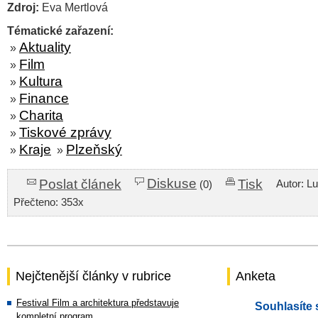
Zdroj:
Eva Mertlová
Tématické zařazení:
Aktuality
»
Film
»
Kultura
»
Finance
»
Charita
»
Tiskové zprávy
»
Kraje
Plzeňský
»
»
Diskuse
Poslat článek
Tisk
Autor: L
(0)
Přečteno: 353x
Nejčtenější články v rubrice
Anketa
Festival Film a architektura představuje
Souhlasíte 
kompletní program