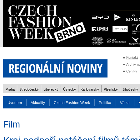
Kontakt
Archiv n
Ceníky
Praha
Středočeský
Liberecký
Ústecký
Karlovarský
Plzeňský
Jihočeský
Úvodem
Aktuality
Czech Fashion Week
Politika
Válka
Auto
Doprava
Zvířata
ZOH Soči 2014
Reality
Cestován
Film
Rozhovory