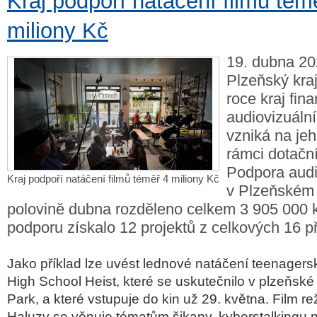
Kraj podpoří natáčení filmů tém
miliony Kč
19. dubna 20
Plzeňský kraj
roce kraj fin
audiovizuální
vzniká na je
rámci dotačn
Podpora audi
Kraj podpoří natáčení filmů téměř 4 miliony Kč
v Plzeňském k
polovině dubna rozděleno celkem 3 905 000 
podporu získalo 12 projektů z celkových 16 p
Jako příklad lze uvést lednové natáčení teenager
High School Heist, které se uskutečnilo v plzeňsk
Park, a které vstupuje do kin už 29. května. Film r
Haluzy se věnuje tématům šikany, kyberstalkingu 