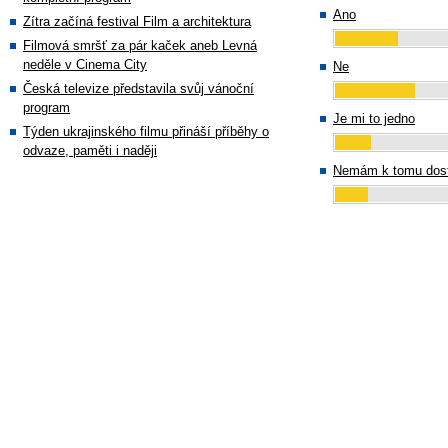
Ano
Zítra začíná festival Film a architektura
Filmová smršť za pár kaček aneb Levná
neděle v Cinema City
Ne
Česká televize představila svůj vánoční
program
Je mi to jedno
Týden ukrajinského filmu přináší příběhy o
odvaze, paměti i naději
Nemám k tomu dost