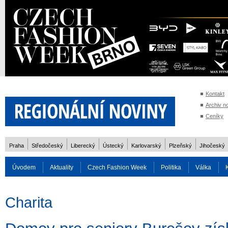
Kontakt
Archiv n
Ceníky
Praha
Středočeský
Liberecký
Ústecký
Karlovarský
Plzeňský
Jihočeský
Úvodem
Aktuality
Czech Fashion Week
Politika
Válka
Auto
Doprava
Zvířata
ZOH Soči 2014
Reality
Cestován
Charita
Rozhovory