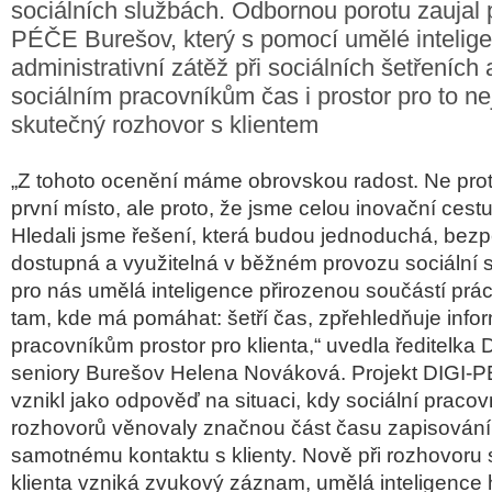
sociálních službách. Odbornou porotu zaujal 
PÉČE Burešov, který s pomocí umělé intelige
administrativní zátěž při sociálních šetřeních 
sociálním pracovníkům čas i prostor pro to nej
skutečný rozhovor s klientem
„Z tohoto ocenění máme obrovskou radost. Ne proto
první místo, ale proto, že jsme celou inovační cestu
Hledali jsme řešení, která budou jednoduchá, bez
dostupná a využitelná v běžném provozu sociální s
pro nás umělá inteligence přirozenou součástí p
tam, kde má pomáhat: šetří čas, zpřehledňuje info
pracovníkům prostor pro klienta,“ uvedla ředitelka
seniory Burešov Helena Nováková. Projekt DIGI-
vznikl jako odpověď na situaci, kdy sociální prac
rozhovorů věnovaly značnou část času zapisování 
samotnému kontaktu s klienty. Nově při rozhovoru
klienta vzniká zvukový záznam, umělá inteligence 