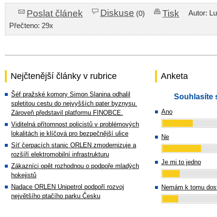
Diskuse
Poslat článek
Tisk
Autor: L
(0)
Přečteno: 29x
Nejčtenější články v rubrice
Anketa
Šéf pražské komory Simon Slanina odhalil
Souhlasíte 
spletitou cestu do nejvyšších pater byznysu.
Ano
Zároveň představil platformu FINOBCE.
Viditelná přítomnost policistů v problémových
lokalitách je klíčová pro bezpečnější ulice
Ne
Síť čerpacích stanic ORLEN zmodernizuje a
rozšíří elektromobilní infrastrukturu
Je mi to jedno
Zákazníci opět rozhodnou o podpoře mladých
hokejistů
Nadace ORLEN Unipetrol podpoří rozvoj
Nemám k tomu dost
největšího ptačího parku Česku