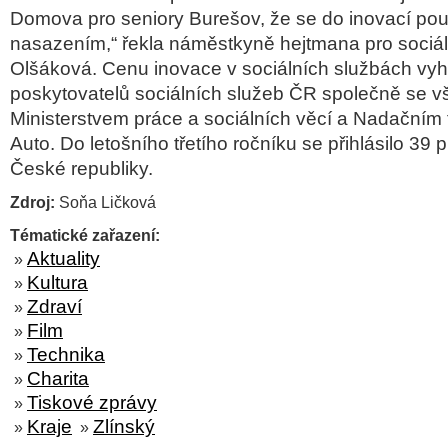
Domova pro seniory Burešov, že se do inovací pou
nasazením,“ řekla náměstkyně hejtmana pro sociáln
Olšáková. Cenu inovace v sociálních službách vyh
poskytovatelů sociálních služeb ČR společně se vš
Ministerstvem práce a sociálních věcí a Nadační
Auto. Do letošního třetího ročníku se přihlásilo 39 p
České republiky.
Zdroj:
Soňa Ličková
Tématické zařazení:
Aktuality
»
Kultura
»
Zdraví
»
Film
»
Technika
»
Charita
»
Tiskové zprávy
»
Kraje
Zlínský
»
»