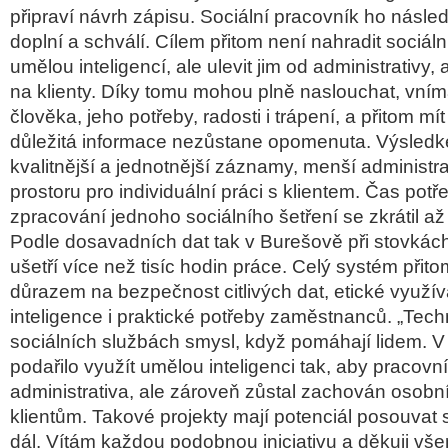
připraví návrh zápisu. Sociální pracovník ho násled
doplní a schválí. Cílem přitom není nahradit sociál
umělou inteligencí, ale ulevit jim od administrativy,
na klienty. Díky tomu mohou plně naslouchat, vníma
člověka, jeho potřeby, radosti i trápení, a přitom mít
důležitá informace nezůstane opomenuta. Výsledk
kvalitnější a jednotnější záznamy, menší administrat
prostoru pro individuální práci s klientem. Čas pot
zpracování jednoho sociálního šetření se zkrátil až
Podle dosavadních dat tak v Burešově při stovkác
ušetří více než tisíc hodin práce. Celý systém přito
důrazem na bezpečnost citlivých dat, etické využí
inteligence i praktické potřeby zaměstnanců. „Tech
sociálních službách smysl, když pomáhají lidem. 
podařilo využít umělou inteligenci tak, aby pracov
administrativa, ale zároveň zůstal zachován osobní
klientům. Takové projekty mají potenciál posouvat 
dál. Vítám každou podobnou iniciativu a děkuji v