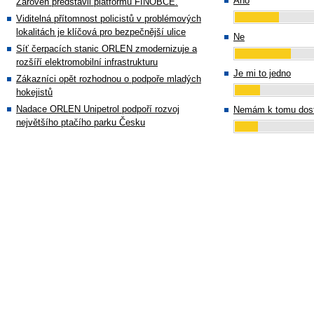
Ano
Zároveň představil platformu FINOBCE.
Viditelná přítomnost policistů v problémových
lokalitách je klíčová pro bezpečnější ulice
Ne
Síť čerpacích stanic ORLEN zmodernizuje a
rozšíří elektromobilní infrastrukturu
Je mi to jedno
Zákazníci opět rozhodnou o podpoře mladých
hokejistů
Nadace ORLEN Unipetrol podpoří rozvoj
Nemám k tomu dost
největšího ptačího parku Česku