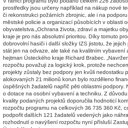
V rámci programu bylo podáno celkem 226 žádostí
prostředky jsou určeny například na nákup nové te
či rekonstrukci požárních zbrojnic, ale i na podpor
městské policie a organizací působících v oblasti 
obyvatelstva.„Ochrana života, zdraví a majetku ob
kraje je pro nás absolutní prioritou. Díky tomuto p
dobrovolní hasiči i další složky IZS jistotu, že jeji
stát jen na odvaze, ale také na kvalitním vybavení 
hejtman Ústeckého kraje Richard Brabec. „Navrže
rozpočtu považuji za logický krok, protože nechce
projekty zůstaly bez podpory jen kvůli nedostatku p
alokovaných 21 milionů korun bylo rozděleno finan
úspěšných žadatelů napříč pěti oblastmi podpory. 
o dotace na osobní vybavení a techniku. Z důvodu
kvality podaných projektů doporučila hodnoticí ko
rozpočtu programu na celkových 36 735 360 Kč, 
podpořit dalších 121 žadatelů vedených jako náhr
rozhodnutí o navýšení rozpočtu nyní přísluší Zastup