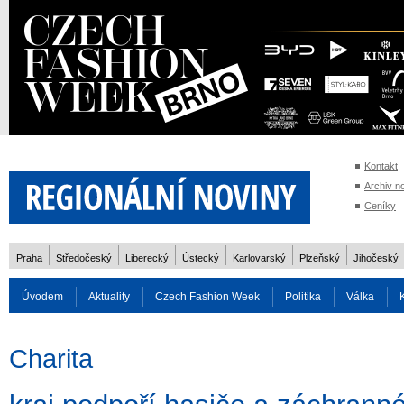
Kontakt
Archiv n
Ceníky
Praha
Středočeský
Liberecký
Ústecký
Karlovarský
Plzeňský
Jihočeský
Úvodem
Aktuality
Czech Fashion Week
Politika
Válka
Auto
Doprava
Zvířata
ZOH Soči 2014
Reality
Cestován
Charita
Rozhovory