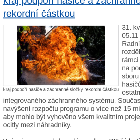
kraj podpoří hasiče a záchrann
rekordní částkou
31. k
05.11 
Radní 
rozděl
rámci
na po
sboru
hasič
kraj podpoří hasiče a záchranné složky rekordní částkou
ostat
integrovaného záchranného systému. Součas
navýšení rozpočtu programu o více než 15 mi
aby mohlo být vyhověno všem kvalitním proje
ocitly mezi náhradníky.