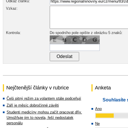
Odkaz článku:
Vzkaz:
Kontrola:
Do spodního pole opište z obrázku 5 znaků:
Nejčtenější články v rubrice
Anketa
Češi pitný režim za volantem stále podceňují
Souhlasíte 
Září je měsíc dobročinné závěti
Ano
Studenti medicíny mohou začít pracovat dřív.
Umožňuje jim to novela, řeší nedostatek
personálu
Ne