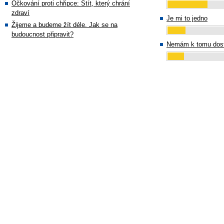
Očkování proti chřipce: Štít, který chrání
zdraví
Je mi to jedno
Žijeme a budeme žít déle. Jak se na
budoucnost připravit?
Nemám k tomu dost