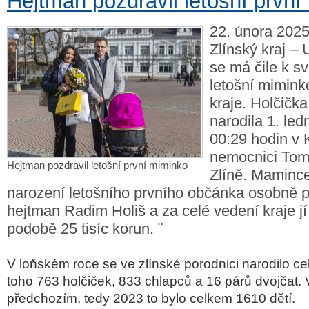
Hejtman pozdravil letošní prvn
22. února 2025
Zlínský kraj –
se má čile k sv
letošní mimink
kraje. Holčička
narodila 1. led
00:29 hodin v 
nemocnici Tom
Hejtman pozdravil letošní první miminko
Zlíně. Mamince
narození letošního prvního občánka osobně p
hejtman Radim Holiš a za celé vedení kraje jí
podobě 25 tisíc korun. ¨
V loňském roce se ve zlínské porodnici narodilo ce
toho 763 holčiček, 833 chlapců a 16 párů dvojčat. 
předchozím, tedy 2023 to bylo celkem 1610 dětí.