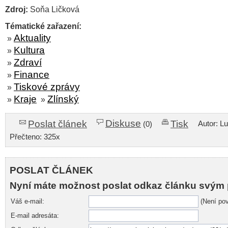
Zdroj:
Soňa Ličková
Tématické zařazení:
Aktuality
»
Kultura
»
Zdraví
»
Finance
»
Tiskové zprávy
»
Kraje
Zlínský
»
»
Diskuse
Poslat článek
Tisk
Autor: L
(0)
Přečteno: 325x
POSLAT ČLÁNEK
Nyní máte možnost poslat odkaz článku svým 
Váš e-mail:
(Není pov
E-mail adresáta: