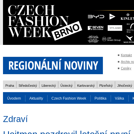
Kontakt
Archiv n
Ceníky
Praha
Středočeský
Liberecký
Ústecký
Karlovarský
Plzeňský
Jihočeský
Úvodem
Aktuality
Czech Fashion Week
Politika
Válka
Auto
Doprava
Zvířata
ZOH Soči 2014
Reality
Cestován
Zdraví
Rozhovory