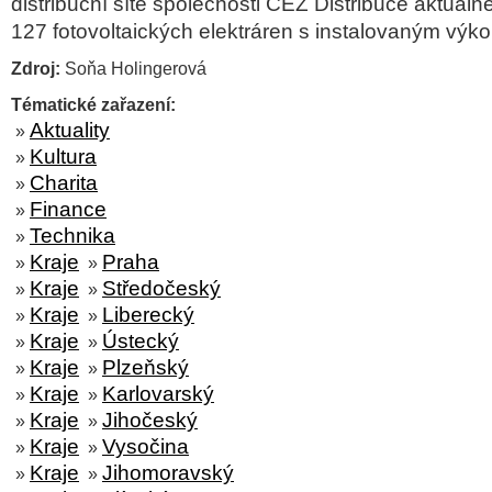
distribuční sítě společnosti ČEZ Distribuce aktuáln
127 fotovoltaických elektráren s instalovaným vý
Zdroj:
Soňa Holingerová
Tématické zařazení:
Aktuality
»
Kultura
»
Charita
»
Finance
»
Technika
»
Kraje
Praha
»
»
Kraje
Středočeský
»
»
Kraje
Liberecký
»
»
Kraje
Ústecký
»
»
Kraje
Plzeňský
»
»
Kraje
Karlovarský
»
»
Kraje
Jihočeský
»
»
Kraje
Vysočina
»
»
Kraje
Jihomoravský
»
»