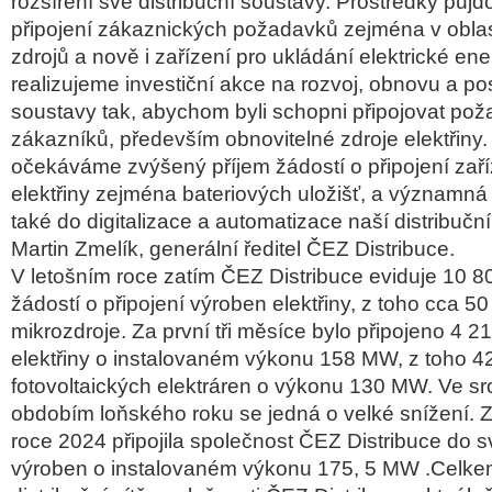
rozšíření své distribuční soustavy. Prostředky půj
připojení zákaznických požadavků zejména v oblas
zdrojů a nově i zařízení pro ukládání elektrické en
realizujeme investiční akce na rozvoj, obnovu a pos
soustavy tak, abychom byli schopni připojovat po
zákazníků, především obnovitelné zdroje elektřiny.
očekáváme zvýšený příjem žádostí o připojení zaří
elektřiny zejména bateriových uložišť, a významná
také do digitalizace a automatizace naší distribuční 
Martin Zmelík, generální ředitel ČEZ Distribuce.
V letošním roce zatím ČEZ Distribuce eviduje 10 80
žádostí o připojení výroben elektřiny, z toho cca 50
mikrozdroje. Za první tři měsíce bylo připojeno 4 2
elektřiny o instalovaném výkonu 158 MW, z toho 4
fotovoltaických elektráren o výkonu 130 MW. Ve s
obdobím loňského roku se jedná o velké snížení. Z
roce 2024 připojila společnost ČEZ Distribuce do s
výroben o instalovaném výkonu 175, 5 MW .Celkem 