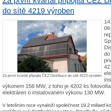
Za první kvartál připojila ČEZ D
do sítě 4219 výroben
14
06
rep
Sp
Dis
do
prv
42
ele
Za první kvartál připojila ČEZ Distribuce do sítě 4219 výroben
in
výkonem 158 MW, z toho je 4202 ks fotovolta
elektráren o instalovaném výkonu 130 MW.
V letošním roce vynaloží společnost 19,2 miliard k