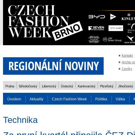
Kontakt
Archiv n
Ceníky
Praha
Středočeský
Liberecký
Ústecký
Karlovarský
Plzeňský
Jihočeský
Úvodem
Aktuality
Czech Fashion Week
Politika
Válka
Auto
Doprava
Zvířata
ZOH Soči 2014
Reality
Cestován
Technika
Rozhovory