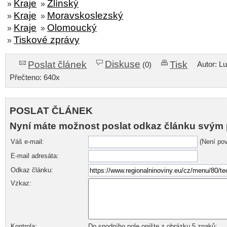
Kraje
Zlínský
»
»
Kraje
Moravskoslezský
»
»
Kraje
Olomoucký
»
»
Tiskové zprávy
»
Diskuse
Poslat článek
Tisk
Autor: L
(0)
Přečteno: 640x
POSLAT ČLÁNEK
Nyní máte možnost poslat odkaz článku svým 
Váš e-mail:
(Není pov
E-mail adresáta:
Odkaz článku:
Vzkaz:
Kontrola:
Do spodního pole opište z obrázku 5 znaků: