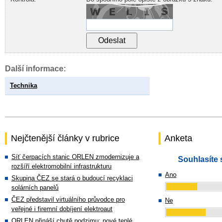
Další informace:
Technika
Nejčtenější články v rubrice
Anketa
Síť čerpacích stanic ORLEN zmodernizuje a
Souhlasíte 
rozšíří elektromobilní infrastrukturu
Ano
Skupina ČEZ se stará o budoucí recyklaci
solárních panelů
ČEZ představil virtuálního průvodce pro
Ne
veřejné i firemní dobíjení elektroaut
ORLEN přináší chutě podzimu: nové teplé