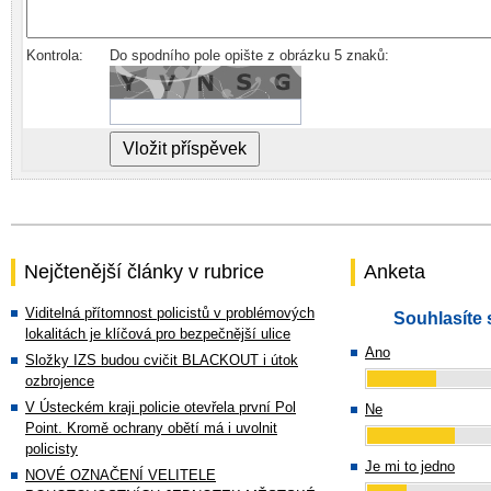
Kontrola:
Do spodního pole opište z obrázku 5 znaků:
Nejčtenější články v rubrice
Anketa
Viditelná přítomnost policistů v problémových
Souhlasíte 
lokalitách je klíčová pro bezpečnější ulice
Ano
Složky IZS budou cvičit BLACKOUT i útok
ozbrojence
V Ústeckém kraji policie otevřela první Pol
Ne
Point. Kromě ochrany obětí má i uvolnit
policisty
Je mi to jedno
NOVÉ OZNAČENÍ VELITELE