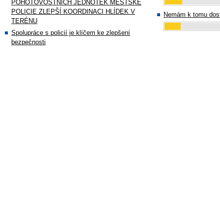
POHOTOVOSTNÍCH JEDNOTEK MĚSTSKÉ
POLICIE ZLEPŠÍ KOORDINACI HLÍDEK V
Nemám k tomu dost
TERÉNU
Spolupráce s policií je klíčem ke zlepšení
bezpečnosti