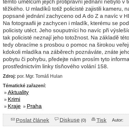
těmto umělcům jejich protiprávní jednání nebylo v 
těžkého. U mladíků totiž policisté zajistili kameru, 
popsané jednání zachyceno od A do Z a navíc v HD
Na fotograafii je zachycen i mladík, kterému se pod
policisty utéct. Jeho souputníci ho navíc při výsleší
tak policisté neznají jeho totožnost. Na základě tét
tedy obracíme s prosbou o pomoc na širokou veře
kdokoli mladíka na záběrech poznáváte, znáte jeho 
pobytu či pohybu, předejte nám prosím tyto inform
prostřednictvím linky tísňového volání 158.
Zdroj:
por. Mgr. Tomáš Hulan
Tématické zařazení:
Aktuality
»
Krimi
»
Kraje
Praha
»
»
Diskuse
Poslat článek
Tisk
Autor:
(0)