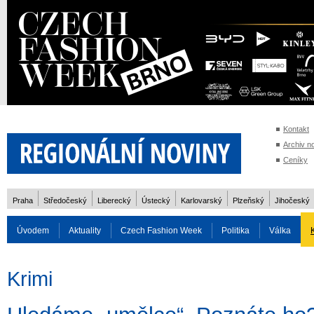
Kontakt
Archiv n
Ceníky
Praha
Středočeský
Liberecký
Ústecký
Karlovarský
Plzeňský
Jihočeský
Úvodem
Aktuality
Czech Fashion Week
Politika
Válka
Auto
Doprava
Zvířata
ZOH Soči 2014
Reality
Cestován
Krimi
Rozhovory