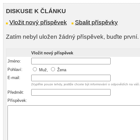
DISKUSE K ČLÁNKU
Vložit nový příspěvek
Sbalit příspěvky
Zatím nebyl uložen žádný příspěvek, buďte první.
Vložit nový příspěvek
Jméno:
Pohlaví:
Muž,
Žena
E-mail:
(Vyplňte pouze tehdy, jestliže chcete být informování o odpovědích na váš 
Předmět:
Příspěvek: