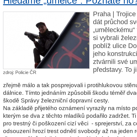
Hledáme „umělce“. Poznáte ho
Praha | Trojice
dát průchod s
„uměleckému“ 
si vybrali žele
poblíž ulice D
jeho konstrukci
ztvárnili své 
představy. To ji
zdroj: Policie ČR
zřejmě málo a tak posprejovali i protihlukovou stě
dálnice. Tímto jednáním způsobili škodu téměř dvac
škodě Správy železniční dopravní cesty.
Na základě přijetého oznámení vyrazily na místo pol
kterým se dva z těchto mladíků podařilo zadržet. Ti 
pro trestný či poškození cizí věci - sprejerství, za 
odsouzení hrozí trest odnětí svobody až na jeden 