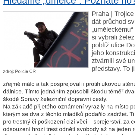
Hledáme „umělce“. Poznáte ho
Praha | Trojice
dát průchod s
„uměleckému“ 
si vybrali žele
poblíž ulice D
jeho konstrukci
ztvárnili své 
představy. To ji
zdroj: Policie ČR
zřejmě málo a tak posprejovali i protihlukovou stě
dálnice. Tímto jednáním způsobili škodu téměř dvac
škodě Správy železniční dopravní cesty.
Na základě přijetého oznámení vyrazily na místo pol
kterým se dva z těchto mladíků podařilo zadržet. Ti 
pro trestný či poškození cizí věci - sprejerství, za 
odsouzení hrozí trest odnětí svobody až na jeden 