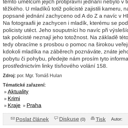
těmto umělcům jejich protiprávní jednání nebylo v 
těžkého. U mladíků totiž policisté zajistili kameru, 
popsané jednání zachyceno od A do Z a navíc v HD
Na fotograafii je zachycen i mladík, kterému se pod
policisty utéct. Jeho souputníci ho navíc při výsleší
tak policisté neznají jeho totožnost. Na základě tét
tedy obracíme s prosbou o pomoc na širokou veře
kdokoli mladíka na záběrech poznáváte, znáte jeho 
pobytu či pohybu, předejte nám prosím tyto inform
prostřednictvím linky tísňového volání 158.
Zdroj:
por. Mgr. Tomáš Hulan
Tématické zařazení:
Aktuality
»
Krimi
»
Kraje
Praha
»
»
Diskuse
Poslat článek
Tisk
Autor:
(0)