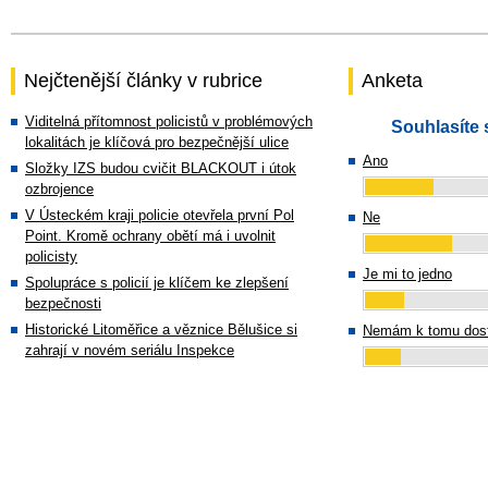
Nejčtenější články v rubrice
Anketa
Viditelná přítomnost policistů v problémových
Souhlasíte 
lokalitách je klíčová pro bezpečnější ulice
Ano
Složky IZS budou cvičit BLACKOUT i útok
ozbrojence
V Ústeckém kraji policie otevřela první Pol
Ne
Point. Kromě ochrany obětí má i uvolnit
policisty
Je mi to jedno
Spolupráce s policií je klíčem ke zlepšení
bezpečnosti
Historické Litoměřice a věznice Bělušice si
Nemám k tomu dost
zahrají v novém seriálu Inspekce