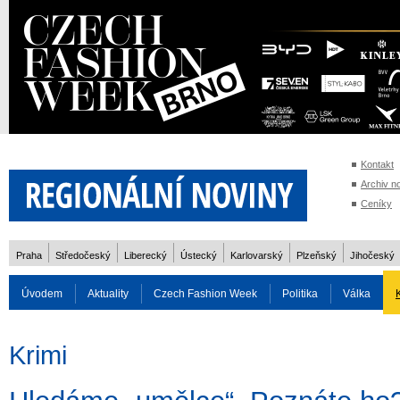
Kontakt
Archiv n
Ceníky
Praha
Středočeský
Liberecký
Ústecký
Karlovarský
Plzeňský
Jihočeský
Úvodem
Aktuality
Czech Fashion Week
Politika
Válka
Auto
Doprava
Zvířata
ZOH Soči 2014
Reality
Cestován
Krimi
Rozhovory