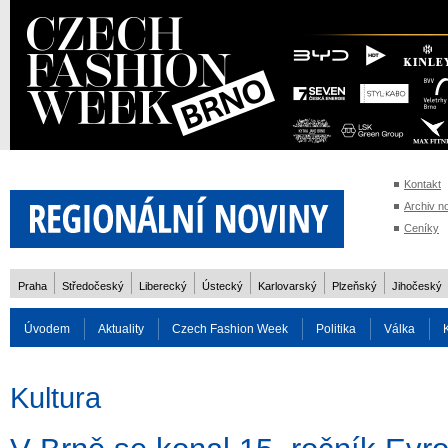
Kontakt
Archiv n
Ceníky
Praha
Středočeský
Liberecký
Ústecký
Karlovarský
Plzeňský
Jihočeský
Úvodem
Aktuality
Czech Fashion Week
Politika
Válka
Auto
Doprava
Zvířata
ZOH Soči 2014
Reality
Cestován
Kultura
Rozhovory