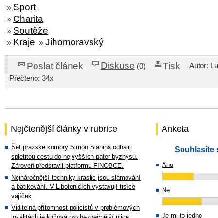
Sport
»
Charita
»
Soutěže
»
Kraje
Jihomoravský
»
»
Diskuse
Poslat článek
Tisk
Autor: L
(0)
Přečteno: 34x
Nejčtenější články v rubrice
Anketa
Šéf pražské komory Simon Slanina odhalil
Souhlasíte 
spletitou cestu do nejvyšších pater byznysu.
Ano
Zároveň představil platformu FINOBCE.
Nejnáročnější techniky kraslic jsou slámování
a batikování. V Libotenicích vystavují tisíce
Ne
vajíček
Viditelná přítomnost policistů v problémových
Je mi to jedno
lokalitách je klíčová pro bezpečnější ulice