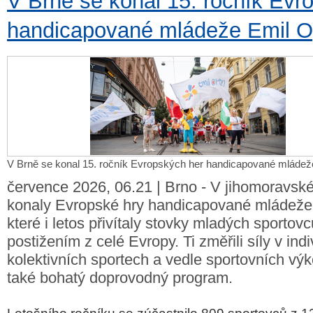
V Brně se konal 15. ročník Evr
handicapované mládeže Emil 
V Brně se konal 15. ročník Evropských her handicapované mláde
července 2026, 06.21 | Brno - V jihomoravské
konaly Evropské hry handicapované mládeže
které i letos přivítaly stovky mladých sportov
postižením z celé Evropy. Ti změřili síly v indi
kolektivních sportech a vedle sportovních výk
také bohatý doprovodný program.