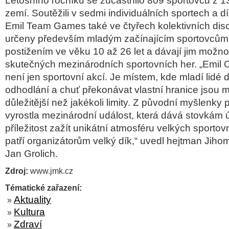
Letošního ročníku se zúčastnilo 809 sportovců z 
zemí. Soutěžili v sedmi individuálních sportech a d
Emil Team Games také ve čtyřech kolektivních disc
určeny především mladým začínajícím sportovcům
postižením ve věku 10 až 26 let a dávají jim možno
skutečných mezinárodních sportovních her.
„Emil 
není jen sportovní akcí. Je místem, kde mladí lidé 
odhodlání a chuť překonávat vlastní hranice jsou
důležitější než jakékoli limity. Z původní myšlenky 
vyrostla mezinárodní událost, která dává stovkám 
příležitost zažít unikátní atmosféru velkých sportov
patří organizátorům velký dík,“
uvedl
hejtman Jiho
Jan Grolich
.
Zdroj:
www.jmk.cz
Tématické zařazení:
Aktuality
»
Kultura
»
Zdraví
»