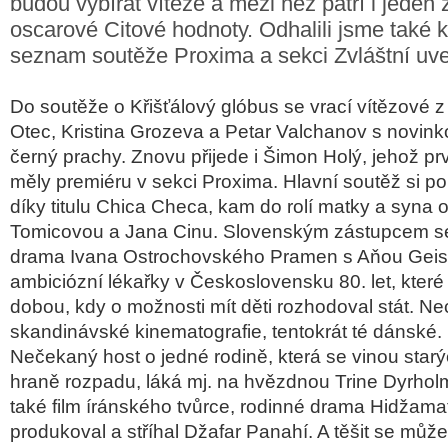
budou vybírat vítěze a mezi něž patří i jeden 
oscarové Citové hodnoty. Odhalili jsme také 
seznam soutěže Proxima a sekci Zvláštní uv
Do soutěže o Křišťálový glóbus se vrací vítězové z
Otec, Kristina Grozeva a Petar Valchanov s novinko
černý prachy. Znovu přijede i Šimon Holý, jehož p
měly premiéru v sekci Proxima. Hlavní soutěž si p
díky titulu Chica Checa, kam do rolí matky a syna 
Tomicovou a Jana Cinu. Slovenským zástupcem se
drama Ivana Ostrochovského Pramen s Aňou Geisle
ambiciózní lékařky v Československu 80. let, které 
dobou, kdy o možnosti mít děti rozhodoval stát. N
skandinávské kinematografie, tentokrát té dánské
Nečekaný host o jedné rodině, která se vinou starý
hraně rozpadu, láká mj. na hvězdnou Trine Dyrhol
také film íránského tvůrce, rodinné drama Hidžamat
produkoval a stříhal Džafar Panahí. A těšit se můžet