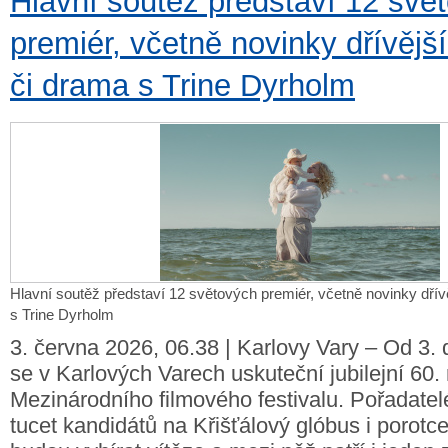
Hlavní soutěž představí 12 svě
premiér, včetně novinky dřívějš
či drama s Trine Dyrholm
Hlavní soutěž představí 12 světových premiér, včetně novinky dřív
s Trine Dyrholm
3. června 2026, 06.38 | Karlovy Vary – Od 3. 
se v Karlových Varech uskuteční jubilejní 60. 
Mezinárodního filmového festivalu. Pořadatel
tucet kandidátů na Křišťálový glóbus i porotce,