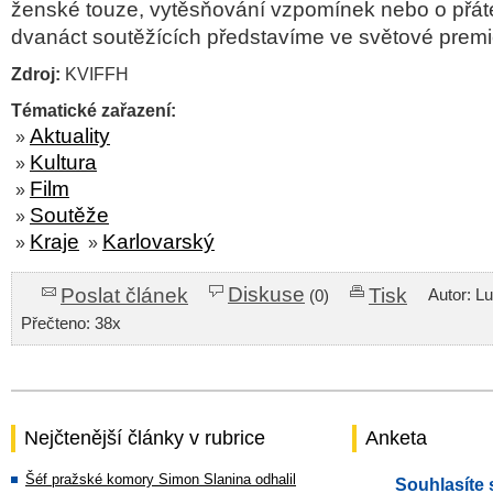
ženské touze, vytěsňování vzpomínek nebo o přáte
dvanáct soutěžících představíme ve světové premi
Zdroj:
KVIFFH
Tématické zařazení:
Aktuality
»
Kultura
»
Film
»
Soutěže
»
Kraje
Karlovarský
»
»
Diskuse
Poslat článek
Tisk
Autor: L
(0)
Přečteno: 38x
Nejčtenější články v rubrice
Anketa
Šéf pražské komory Simon Slanina odhalil
Souhlasíte 