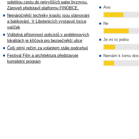
spletitou cestu do nejvyšších pater byznysu.
Ano
Zároveň představil platformu FINOBCE.
Nejnáročnější techniky kraslic jsou slámování
a batikování. V Libotenicích vystavují tisíce
Ne
vajíček
Viditelná přítomnost policistů v problémových
Je mi to jedno
lokalitách je klíčová pro bezpečnější ulice
Češi pitný režim za volantem stále podceňují
Festival Film a architektura představuje
Nemám k tomu dost
kompletní program