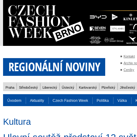
Kontakt
Archiv n
Ceníky
Praha
Středočeský
Liberecký
Ústecký
Karlovarský
Plzeňský
Jihočeský
Úvodem
Aktuality
Czech Fashion Week
Politika
Válka
Auto
Doprava
Zvířata
ZOH Soči 2014
Reality
Cestován
Kultura
Rozhovory