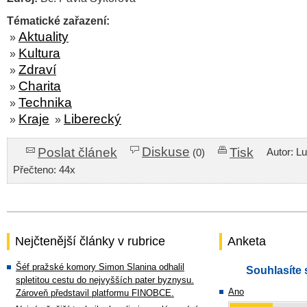
Tématické zařazení:
Aktuality
»
Kultura
»
Zdraví
»
Charita
»
Technika
»
Kraje
Liberecký
»
»
Diskuse
Poslat článek
Tisk
Autor: L
(0)
Přečteno: 44x
Nejčtenější články v rubrice
Anketa
Šéf pražské komory Simon Slanina odhalil
Souhlasíte 
spletitou cestu do nejvyšších pater byznysu.
Ano
Zároveň představil platformu FINOBCE.