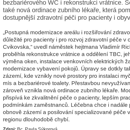
bezbariérového WC i rekonstrukci vrátnice. S
také nová ordinace zubního lékaře, která pomů
dostupnější zdravotní péči pro pacienty i obyv
„Postupná modernizace areálu i rozšiřování zdravo
důležité pro pacienty i pro rozvoj zdravotní péče v
Cvikovska,“
uvedl náměstek hejtmana Vladimír Ric
proběhla rekonstrukce vrátnice a oddělení TBC, je
výměna oken, instalace venkovních elektrických žal
modernizace vybavení pokojů. Úpravy se dotkly t
zázemí, kde vznikly nové prostory pro instalaci m
mís a bezbariérové toalety. Přestavbou nevyužívan
zároveň vznikla nová ordinace zubního lékaře. Mo
přispívá ke zkvalitnění péče o pacienty, lepším pr
podmínkám zaměstnanců. Léčebna chce i nadále 
obnově zázemí a posilování specializované péče v
regionu dlouhodobě chybí.
Zdroj:
Bc. Pavla Sýkorová