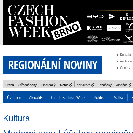
Kontakt
Archiv n
Ceníky
Praha
Středočeský
Liberecký
Ústecký
Karlovarský
Plzeňský
Jihočeský
Úvodem
Aktuality
Czech Fashion Week
Politika
Válka
Auto
Doprava
Zvířata
ZOH Soči 2014
Reality
Cestován
Kultura
Rozhovory