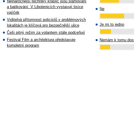
Nejnáročnější techniky kraslic jsou slámování
a batikování. V Libotenicích vystavují tisíce
Ne
vajíček
Viditelná přítomnost policistů v problémových
Je mi to jedno
lokalitách je klíčová pro bezpečnější ulice
Češi pitný režim za volantem stále podceňují
Festival Film a architektura představuje
Nemám k tomu dost
kompletní program