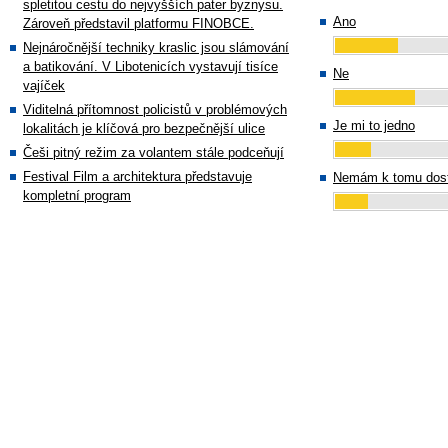
spletitou cestu do nejvyšších pater byznysu.
Ano
Zároveň představil platformu FINOBCE.
Nejnáročnější techniky kraslic jsou slámování
a batikování. V Libotenicích vystavují tisíce
Ne
vajíček
Viditelná přítomnost policistů v problémových
Je mi to jedno
lokalitách je klíčová pro bezpečnější ulice
Češi pitný režim za volantem stále podceňují
Festival Film a architektura představuje
Nemám k tomu dost
kompletní program