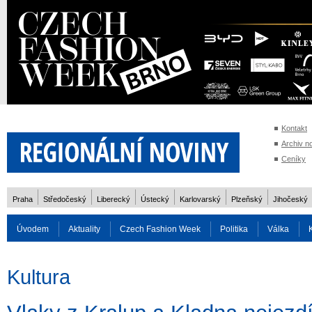
Kontakt
Archiv n
Ceníky
Praha
Středočeský
Liberecký
Ústecký
Karlovarský
Plzeňský
Jihočeský
Úvodem
Aktuality
Czech Fashion Week
Politika
Válka
Auto
Doprava
Zvířata
ZOH Soči 2014
Reality
Cestován
Kultura
Rozhovory