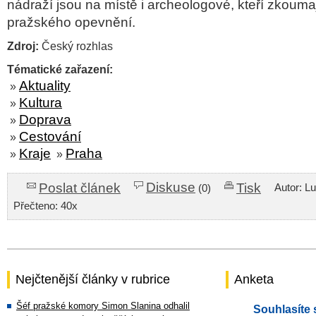
nádraží jsou na místě i archeologové, kteří zkouma
pražského opevnění.
Zdroj:
Český rozhlas
Tématické zařazení:
Aktuality
»
Kultura
»
Doprava
»
Cestování
»
Kraje
Praha
»
»
Diskuse
Poslat článek
Tisk
Autor: L
(0)
Přečteno: 40x
Nejčtenější články v rubrice
Anketa
Šéf pražské komory Simon Slanina odhalil
Souhlasíte 