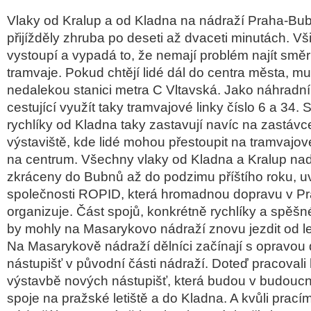
Vlaky od Kralup a od Kladna na nádraží Praha-Bu
přijížděly zhruba po deseti až dvaceti minutách. Vš
vystoupí a vypadá to, že nemají problém najít směr
tramvaje. Pokud chtějí lidé dál do centra města, mus
nedalekou stanici metra C Vltavská. Jako náhrad
cestující využít taky tramvajové linky číslo 6 a 34.
rychlíky od Kladna taky zastavují navíc na zastáv
výstaviště, kde lidé mohou přestoupit na tramvajov
na centrum. Všechny vlaky od Kladna a Kralup na
zkráceny do Bubnů až do podzimu příštího roku, u
společnosti ROPID, která hromadnou dopravu v Pr
organizuje. Část spojů, konkrétně rychlíky a spěš
by mohly na Masarykovo nádraží znovu jezdit od le
Na Masarykově nádraží dělníci začínají s opravou da
nástupišť v původní části nádraží. Doteď pracovali
výstavbě nových nástupišť, která budou v budouc
spoje na pražské letiště a do Kladna. A kvůli prací