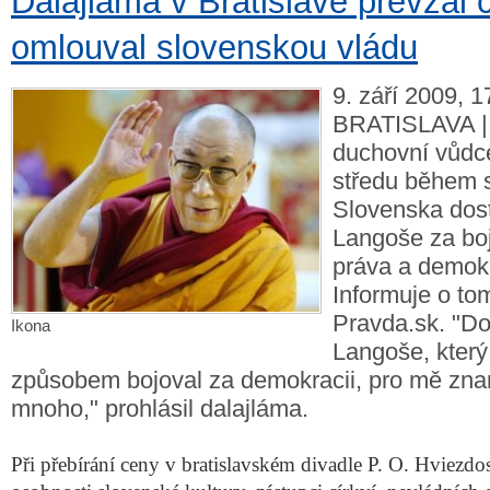
Dalajláma v Bratislavě převzal 
omlouval slovenskou vládu
9. září 2009, 1
BRATISLAVA | 
duchovní vůdc
středu během 
Slovenska dos
Langoše za boj
práva a demokr
Informuje o to
Pravda.sk. "Do
Ikona
Langoše, kter
způsobem bojoval za demokracii, pro mě zn
mnoho," prohlásil dalajláma.
Při přebírání ceny v bratislavském divadle P. O. Hviezdos