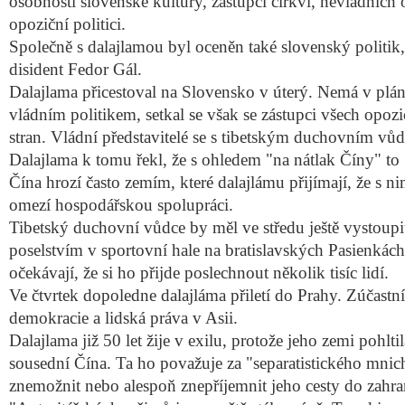
osobnosti slovenské kultury, zástupci církví, nevládních o
opoziční politici.
Společně s dalajlamou byl oceněn také slovenský politik,
disident Fedor Gál.
Dalajlama přicestoval na Slovensko v úterý. Nemá v plá
vládním politikem, setkal se však se zástupci všech opoz
stran. Vládní představitelé se s tibetským duchovním vůd
Dalajlama k tomu řekl, že s ohledem "na nátlak Číny" to
Čína hrozí často zemím, které dalajlámu přijímají, že s n
omezí hospodářskou spolupráci.
Tibetský duchovní vůdce by měl ve středu ještě vystoupi
poselstvím v sportovní hale na bratislavských Pasienkách
očekávají, že si ho přijde poslechnout několik tisíc lidí.
Ve čtvrtek dopoledne dalajláma přiletí do Prahy. Zúčastní
demokracie a lidská práva v Asii.
Dalajlama již 50 let žije v exilu, protože jeho zemi pohlt
sousední Čína. Ta ho považuje za "separatistického mnic
znemožnit nebo alespoň znepříjemnit jeho cesty do zahran