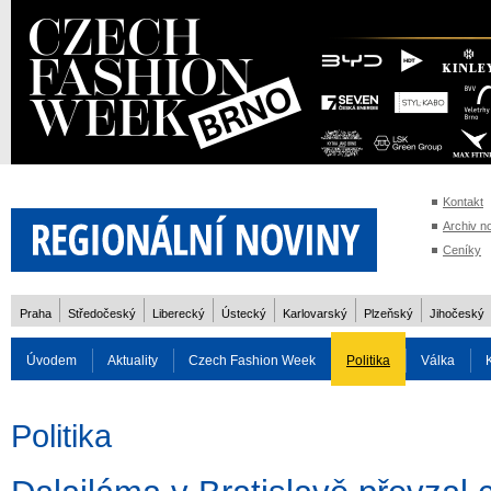
Kontakt
Archiv n
Ceníky
Praha
Středočeský
Liberecký
Ústecký
Karlovarský
Plzeňský
Jihočeský
Úvodem
Aktuality
Czech Fashion Week
Politika
Válka
Auto
Doprava
Zvířata
ZOH Soči 2014
Reality
Cestován
Politika
Rozhovory