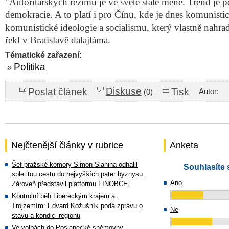
"Autoritářských režimů je ve světě stále méně. Trend je p
demokracie. A to platí i pro Čínu, kde je dnes komunistic
komunistické ideologie a socialismu, který vlastně nahrad
řekl v Bratislavě dalajláma.
Tématické zařazení:
Politika
»
Diskuse
Poslat článek
Tisk
Autor:
(0)
Nejčtenější články v rubrice
Anketa
Šéf pražské komory Simon Slanina odhalil
Souhlasíte 
spletitou cestu do nejvyšších pater byznysu.
Ano
Zároveň představil platformu FINOBCE.
Kontrolní běh Libereckým krajem a
Trojzemím: Edvard Kožušník podá zprávu o
Ne
stavu a kondici regionu
Ve volbách do Poslanecké sněmovny