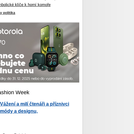
mbolické klíče k horní komoře
y politika
ashion Week
Vážení a milí čtenáři a příznivci
módy a designu,