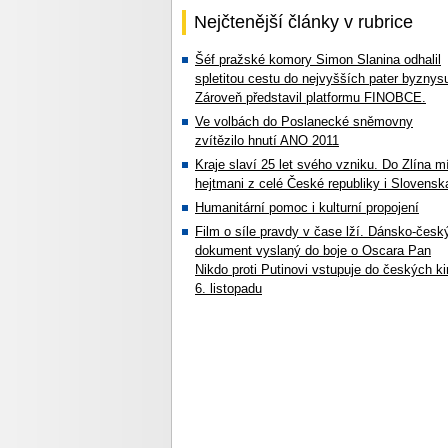
Nejčtenější články v rubrice
Šéf pražské komory Simon Slanina odhalil
spletitou cestu do nejvyšších pater byznys
Zároveň představil platformu FINOBCE.
Ve volbách do Poslanecké sněmovny
zvítězilo hnutí ANO 2011
Kraje slaví 25 let svého vzniku. Do Zlína mí
hejtmani z celé České republiky i Slovensk
Humanitární pomoc i kulturní propojení
Film o síle pravdy v čase lží. Dánsko-česk
dokument vyslaný do boje o Oscara Pan
Nikdo proti Putinovi vstupuje do českých ki
6. listopadu