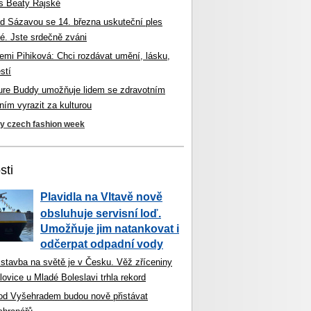
s Beaty Rajské
d Sázavou se 14. března uskuteční ples
é. Jste srdečně zváni
mi Pihiková: Chci rozdávat umění, lásku,
stí
ture Buddy umožňuje lidem se zdravotním
ím vyrazit za kulturou
ky czech fashion week
sti
Plavidla na Vltavě nově
obsluhuje servisní loď.
Umožňuje jim natankovat i
odčerpat odpadní vody
 stavba na světě je v Česku. Věž zříceniny
ovice u Mladé Boleslavi trhla rekord
od Vyšehradem budou nově přistávat