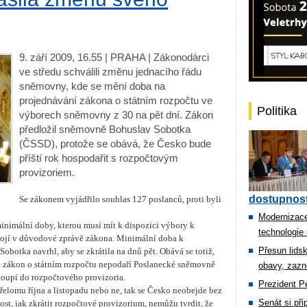
9. září 2009, 16.55 | PRAHA | Zákonodárci
ve středu schválili změnu jednacího řádu
sněmovny, kde se mění doba na
projednávání zákona o státním rozpočtu ve
Politika
výborech sněmovny z 30 na pět dní. Zákon
předložil sněmovně Bohuslav Sobotka
(ČSSD), protože se obává, že Česko bude
příští rok hospodařit s rozpočtovým
provizoriem.
dostupnost
Se zákonem vyjádřilo souhlas 127 poslanců, proti byli
Modernizace
inimální doby, kterou musí mít k dispozici výbory k
technologie 
stojí v důvodové zprávě zákona. Minimální doba k
Přesun lids
obotka navrhl, aby se zkrátila na dnů pět. Obává se totiž,
 se zákon o státním rozpočtu nepodaří Poslanecké sněmovně
obavy, zazn
stoupí do rozpočtového provizoria.
Prezident Pe
elomu října a listopadu nebo ne, tak se Česko neobejde bez
Senát si př
st, jak zkrátit rozpočtové provizorium, nemůžu tvrdit, že