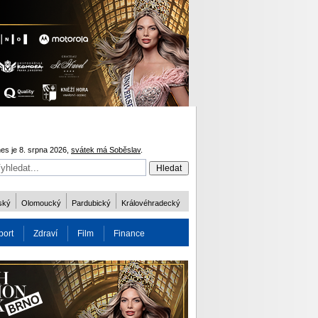
es je 8. srpna 2026,
svátek má Soběslav
.
ský
Olomoucký
Pardubický
Královéhradecký
port
Zdraví
Film
Finance
obnost
Více
ODM 2016