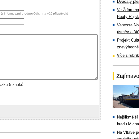
Dvacátý ple
Ve Žďáru na
 být informování o odpovědích na váš příspěvek)
Beaty Rajsk
Vanessa Noe
úsměv a ště
Projekt Cul
znevýhodněn
Více z rubri
Zajímavo
rázku 5 znaků:
Nejšikmější
hradu Michal
Na Vltavě p