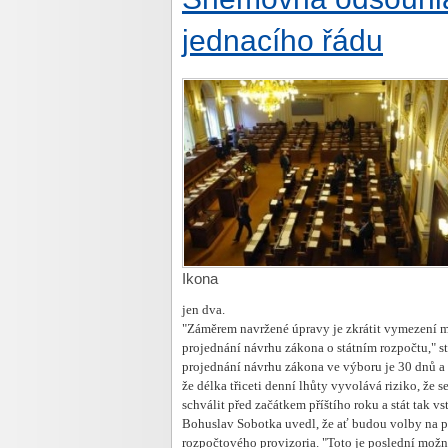
jednacího řádu
Ikona
jen dva.
"Záměrem navržené úpravy je zkrátit vymezení m
projednání návrhu zákona o státním rozpočtu," 
projednání návrhu zákona ve výboru je 30 dnů a S
že délka třiceti denní lhůty vyvolává riziko, že
schválit před začátkem příštího roku a stát tak v
Bohuslav Sobotka uvedl, že ať budou volby na př
rozpočtového provizoria. "Toto je poslední možno