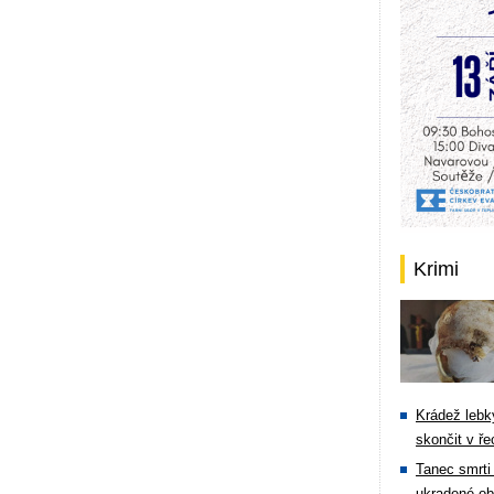
Krimi
Krádež lebky
skončit v ře
Tanec smrti 
ukradené ob