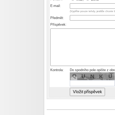
E-mail:
(Vyplňte pouze tehdy, jestliže chcete
Předmět:
Příspěvek:
Kontrola:
Do spodního pole opište z ob