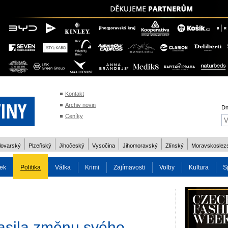
Kontakt
Archiv novin
Dn
Ceníky
lovarský
Plzeňský
Jihočeský
Vysočina
Jihomoravský
Zlínský
Moravskoslez
ek
Politika
Válka
Krimi
Zajímavosti
Volby
Kultura
S
2014
Reality
Cestování
Volby 2013
Technika
Charita
Os
sila změnu svého