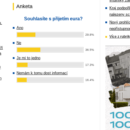
vrtulníky zá
Anketa
Kraj podpoři
nalezeny sc
Souhlasíte s přijetím eura?
Nový prohlí
u.
Ano
nepřístupno
29.8%
Více z rubri
Ne
ří
36.5%
a
Je mi to jedno
17.3%
ý
Nemám k tomu dost informací
n
16.4%