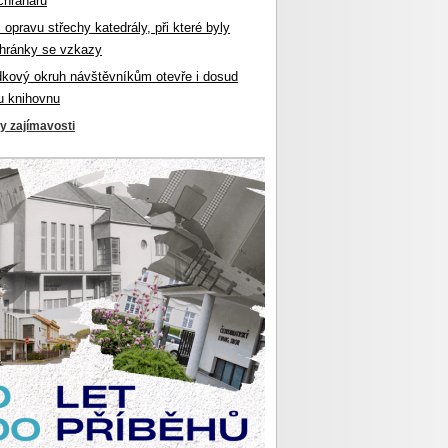
chranářů
l opravu střechy katedrály, při které byly
hránky se vzkazy
dkový okruh návštěvníkům otevře i dosud
u knihovnu
ky zajímavosti