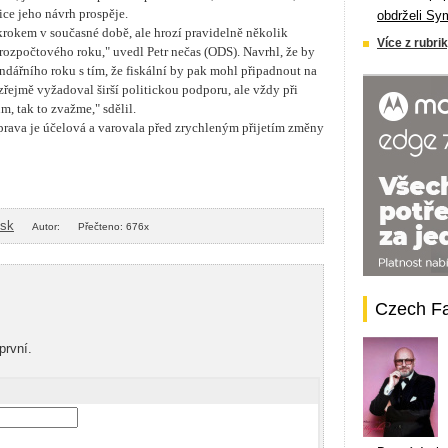
ice jeho návrh prospěje.
obdrželi Sy
krokem v současné době, ale hrozí pravidelně několik
Více z rubrik
ozpočtového roku," uvedl Petr nečas (ODS). Navrhl, že by
ndářního roku s tím, že fiskální by pak mohl připadnout na
zřejmě vyžadoval širší politickou podporu, ale vždy při
, tak to zvažme," sdělil.
rava je účelová a varovala před zrychleným přijetím změny
isk
Autor:
Přečteno: 676x
Czech F
první.