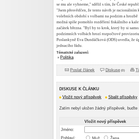
se mu ale vyhneme," sdělil s tím, že České republ
"Jsem přesvědčen, že tento návrh je racionálním 
volebních období s volbami na podzim a hrozbě r
možná spíše pomohlo rozdělení fiskálního a kale
začátek března. "Byl by to krok, který by si samo
podzimních volbách hrozí rozpočtové provizorium
Poslankyně Eva Dundáčková (ODS) uvedla, že úp
jednacího řádu.
Tématické zařazení:
Politika
»
Poslat článek
Diskuse
T
(0)
DISKUSE K ČLÁNKU
Vložit nový příspěvek
Sbalit příspěvky
Zatím nebyl uložen žádný příspěvek, buďte 
Vložit nový příspěvek
Jméno:
Pohlaví:
Muž,
Žena