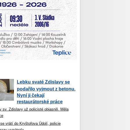
Lebku svaté Zdislavy se
podařilo vyjmout z betonu.
Nyní ji čekají
restaurátorské práce
 sv. Zdislavy už policisté objasnili. Měla
ce
se vrátí do Kryštofova Údolí, policie
razy vypátrala