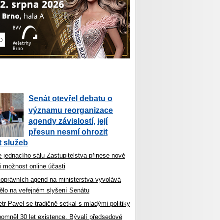
Senát otevřel debatu o
významu reorganizace
agendy závislostí, její
přesun nesmí ohrozit
 služeb
 jednacího sálu Zastupitelstva přinese nové
i možnost online účasti
koprávních agend na ministerstva vyvolává
ělo na veřejném slyšení Senátu
tr Pavel se tradičně setkal s mladými politiky
ipomněl 30 let existence. Bývalí předsedové