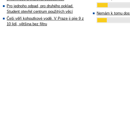
Pro jednoho odpad, pro druhého poklad.
Student otevřel centrum použitých věcí
Nemám k tomu dost
Češi věří kohoutkové vodě. V Praze ji pije 9 z
10 lidí, většina bez filtru