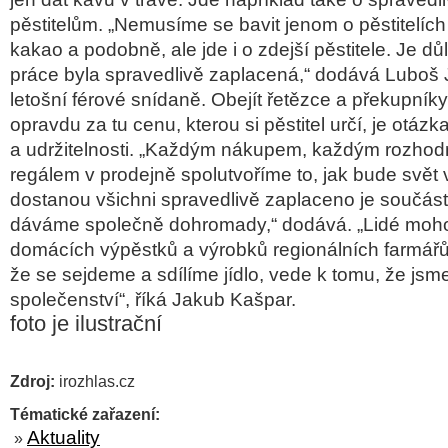
pěstitelům. „Nemusíme se bavit jenom o pěstitelích
kakao a podobně, ale jde i o zdejší pěstitele. Je důle
práce byla spravedlivě zaplacená,“ dodává Luboš Ji
letošní férové snídaně. Obejít řetězce a překupník
opravdu za tu cenu, kterou si pěstitel určí, je otázk
a udržitelnosti. „Každým nákupem, každým rozhod
regálem v prodejně spolutvoříme to, jak bude svět v
dostanou všichni spravedlivě zaplaceno je součástí
dáváme společně dohromady,“ dodává. „Lidé mohou 
domácích výpěstků a výrobků regionálních farmář
že se sejdeme a sdílíme jídlo, vede k tomu, že jsme 
společenství“, říká Jakub Kašpar.
foto je ilustrační
Zdroj:
irozhlas.cz
Tématické zařazení:
Aktuality
»