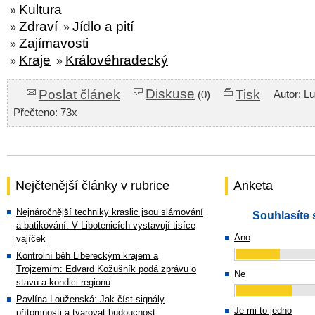
Kultura
»
Zdraví
Jídlo a pití
»
»
Zajímavosti
»
Kraje
Královéhradecký
»
»
Diskuse
Poslat článek
Tisk
Autor: L
(0)
Přečteno: 73x
Nejčtenější články v rubrice
Anketa
Nejnáročnější techniky kraslic jsou slámování
Souhlasíte 
a batikování. V Libotenicích vystavují tisíce
Ano
vajíček
Kontrolní běh Libereckým krajem a
Trojzemím: Edvard Kožušník podá zprávu o
Ne
stavu a kondici regionu
Pavlína Louženská: Jak číst signály
Je mi to jedno
přítomnosti a tvarovat budoucnost