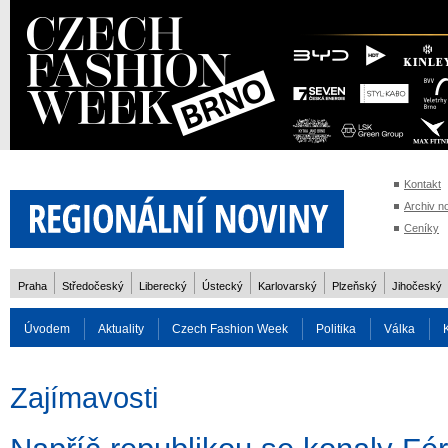
Kontakt
Archiv n
Ceníky
Praha
Středočeský
Liberecký
Ústecký
Karlovarský
Plzeňský
Jihočeský
Úvodem
Aktuality
Czech Fashion Week
Politika
Válka
Auto
Doprava
Zvířata
ZOH Soči 2014
Reality
Cestován
Zajímavosti
Rozhovory