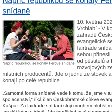
Napříč republikou se konaly Fé
snídaně
10. května 202
Vrchlabí - V k
zahradě Česko
evangelické s
fairtrade sníd
sebou přinesli 
od pěstitelů a
Napříč republikou se konaly Férové snídaně
rozvojových z
místních producentů. Jde o jednu ze stovek ak
konají po celé republice.
„Samotná forma snídaně vede k tomu, že jsme v tu 
společenství,“ říká člen Českobratrské církve eva
Kašpar. Za fairtrade snídaní stojí mnohem hlubší m
jen dát kávu v trávě. Jde například také o spravedli