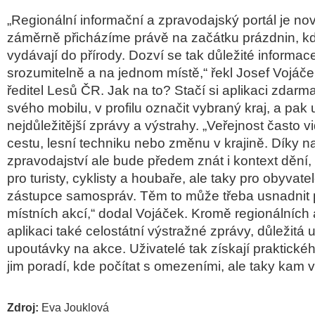
„Regionální informační a zpravodajský portál je no
záměrně přicházíme právě na začátku prázdnin, kdy
vydávají do přírody. Dozví se tak důležité informac
srozumitelně a na jednom místě,“ řekl Josef Vojáče
ředitel Lesů ČR. Jak na to? Stačí si aplikaci zdarm
svého mobilu, v profilu označit vybraný kraj, a pak 
nejdůležitější zprávy a výstrahy. „Veřejnost často v
cestu, lesní techniku nebo změnu v krajině. Díky
zpravodajství ale bude předem znát i kontext dění, 
pro turisty, cyklisty a houbaře, ale taky pro obyvatel
zástupce samospráv. Těm to může třeba usnadnit 
místních akcí,“ dodal Vojáček. Kromě regionálních a
aplikaci také celostátní výstražné zprávy, důležitá 
upoutávky na akce. Uživatelé tak získají praktické
jim poradí, kde počítat s omezeními, ale taky kam vy
Zdroj:
Eva Jouklová