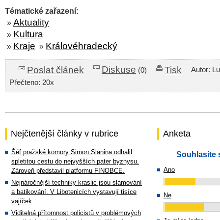
Tématické zařazení:
Aktuality
»
Kultura
»
Kraje
Královéhradecký
»
»
Diskuse
Poslat článek
Tisk
Autor: L
(0)
Přečteno: 20x
Nejčtenější články v rubrice
Anketa
Šéf pražské komory Simon Slanina odhalil
Souhlasíte 
spletitou cestu do nejvyšších pater byznysu.
Ano
Zároveň představil platformu FINOBCE.
Nejnáročnější techniky kraslic jsou slámování
a batikování. V Libotenicích vystavují tisíce
Ne
vajíček
Viditelná přítomnost policistů v problémových