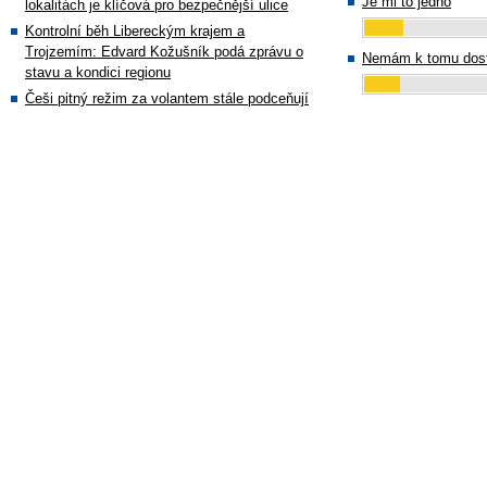
Je mi to jedno
lokalitách je klíčová pro bezpečnější ulice
Kontrolní běh Libereckým krajem a
Trojzemím: Edvard Kožušník podá zprávu o
Nemám k tomu dost
stavu a kondici regionu
Češi pitný režim za volantem stále podceňují