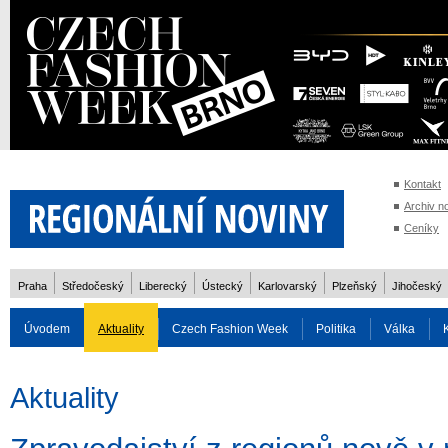
Kontakt
Archiv n
Ceníky
Praha
Středočeský
Liberecký
Ústecký
Karlovarský
Plzeňský
Jihočeský
Úvodem
Aktuality
Czech Fashion Week
Politika
Válka
Auto
Doprava
Zvířata
ZOH Soči 2014
Reality
Cestován
Aktuality
Rozhovory