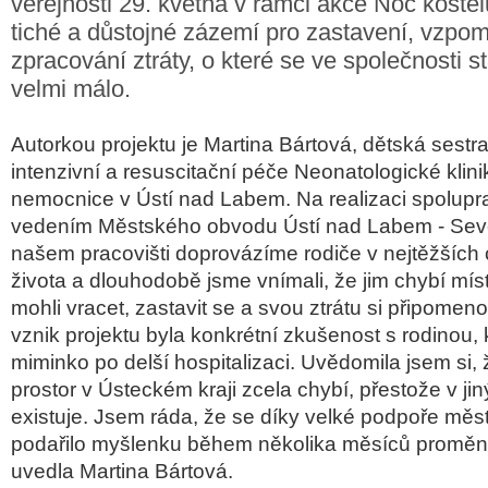
veřejnosti 29. května v rámci akce Noc kostel
tiché a důstojné zázemí pro zastavení, vzpo
zpracování ztráty, o které se ve společnosti st
velmi málo.
Autorkou projektu je Martina Bártová, dětská sestr
intenzivní a resuscitační péče Neonatologické kli
nemocnice v Ústí nad Labem. Na realizaci spolupr
vedením Městského obvodu Ústí nad Labem - Seve
našem pracovišti doprovázíme rodiče v nejtěžších c
života a dlouhodobě jsme vnímali, že jim chybí mís
mohli vracet, zastavit se a svou ztrátu si připomen
vznik projektu byla konkrétní zkušenost s rodinou, k
miminko po delší hospitalizaci. Uvědomila jsem si
prostor v Ústeckém kraji zcela chybí, přestože v jin
existuje. Jsem ráda, že se díky velké podpoře mě
podařilo myšlenku během několika měsíců proměnit
uvedla Martina Bártová.