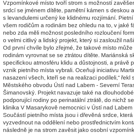
Vzpomínkové místo tvoří strom s možností zavěše
srdcí se jménem dítěte, pamětní kámen s deskou a
s levandulemi určený ke klidnému rozjímání. Pietní
všem rodičům a rodinám bez ohledu na to, v jaké fázi
nebo zda měli možnost posledního rozloučení for
o velmi citlivý a lidský projekt, který si zasloužil na
Od první chvíle bylo zřejmé, že takové místo mů
rodinám vyrovnat se se ztrátou dítěte. Mariánská 
specifickou atmosféru klidu a důstojnosti, a právě p
vznik pietního místa vybrali. Oceňuji iniciativu Mart
nasazení všech, kteří se na realizaci podíleli,“ řekl 
Městského obvodu Ústí nad Labem - Severní Tera
Šimanovský. Projekt navazuje také na dlouhodobé 
podporující rodiny po perinatální ztrátě, do nichž 
klinika V Masarykově nemocnici v Ústí nad Labem 
Součástí pietního místa jsou i dřevěná srdce, kter
vyzvednout na oddělení nebo prostřednictvím kont
následně je na strom zavěsit jako osobní vzpomínk