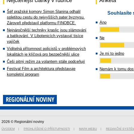
Nejčtenější články v rubrice
Anketa
Šéf pražské komory Simon Slanina odhalil
Souhlasíte 
spletitou cestu do nejvyšších pater byznysu.
Ano
Zároveň představil platformu FINOBCE.
Nejnáročnější techniky kraslic jsou slámování
a batikování. V Libotenicích vystavují tisíce
Ne
vajíček
Viditelná přítomnost policistů v problémových
Je mi to jedno
lokalitách je klíčová pro bezpečnější ulice
Češi pitný režim za volantem stále podceňují
Festival Film a architektura představuje
Nemám k tomu dost
kompletní program
2026 © Regionální noviny
ÚVODEM
|
PROHLÁŠENÍ O PŘÍSTUPNOSTI
|
MAPA WEBU
|
REDAKČNÍ SYSTÉ