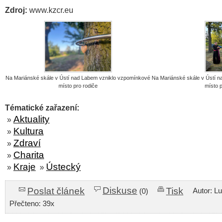
Zdroj:
www.kzcr.eu
Na Mariánské skále v Ústí nad Labem vzniklo vzpomínkové
Na Mariánské skále v Ústí 
místo pro rodiče
místo p
Tématické zařazení:
Aktuality
»
Kultura
»
Zdraví
»
Charita
»
Kraje
Ústecký
»
»
Diskuse
Poslat článek
Tisk
Autor: L
(0)
Přečteno: 39x