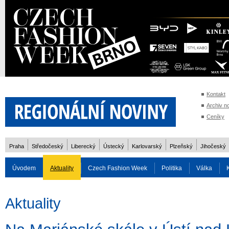
Kontakt
Archiv n
Ceníky
Praha
Středočeský
Liberecký
Ústecký
Karlovarský
Plzeňský
Jihočeský
Úvodem
Aktuality
Czech Fashion Week
Politika
Válka
Auto
Doprava
Zvířata
ZOH Soči 2014
Reality
Cestován
Aktuality
Rozhovory