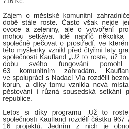
716 Kč.
Zájem o městské komunitní zahradniče
době stále roste. Často však nejde je
ovoce a zeleniny, ale o vytvoření pro
mohou setkávat lidé napříč několika
společně pečovat o prostředí, ve kterém
této myšlenky vznikl před čtyřmi lety gr
společnosti Kaufland „Už to roste, už to k
dobu svého fungování pomohl 
63 komunitním zahradám. Kaufl
ve spolupráci s Nadací Via rozdělil bezm
korun, a díky tomu vznikla nová místa
pěstování i různá sousedská setkání 
republice.
Letos si díky programu „Už to roste,
společnosti Kaufland rozdělí částku
967 
16 projektů. Jedním z nich je obno