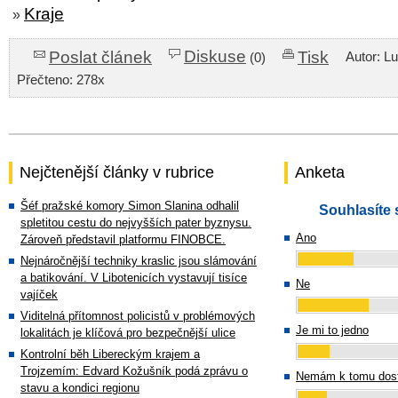
Kraje
»
Diskuse
Poslat článek
Tisk
Autor: L
(0)
Přečteno: 278x
Nejčtenější články v rubrice
Anketa
Šéf pražské komory Simon Slanina odhalil
Souhlasíte 
spletitou cestu do nejvyšších pater byznysu.
Ano
Zároveň představil platformu FINOBCE.
Nejnáročnější techniky kraslic jsou slámování
a batikování. V Libotenicích vystavují tisíce
Ne
vajíček
Viditelná přítomnost policistů v problémových
Je mi to jedno
lokalitách je klíčová pro bezpečnější ulice
Kontrolní běh Libereckým krajem a
Trojzemím: Edvard Kožušník podá zprávu o
Nemám k tomu dost
stavu a kondici regionu