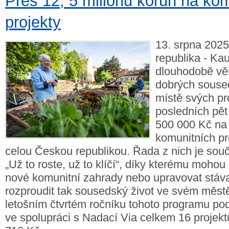
Přes 12, 5 milionu korun na kom
projekty
13. srpna 2025
republika - Ka
dlouhodobě vě
dobrých souse
místě svých pr
posledních pět 
500 000 Kč na 
komunitních pr
celou Českou republikou. Řada z nich je sou
„Už to roste, už to klíčí“, díky kterému mohou 
nové komunitní zahrady nebo upravovat stáva
rozproudit tak sousedský život ve svém městě
letošním čtvrtém ročníku tohoto programu pod
ve spolupráci s Nadací Via celkem 16 projek