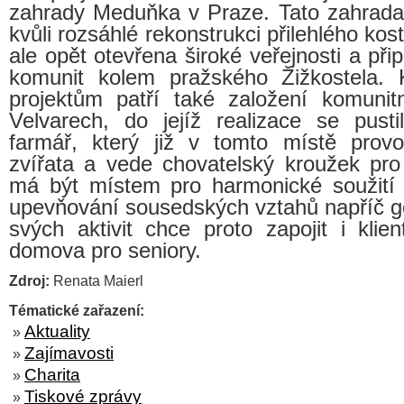
zahrady Meduňka v Praze. Tato zahrada
kvůli rozsáhlé rekonstrukci přilehlého kost
ale opět otevřena široké veřejnosti a přip
komunit kolem pražského Žižkostela. 
projektům patří také založení komunit
Velvarech, do jejíž realizace se pust
farmář, který již v tomto místě provo
zvířata a vede chovatelský kroužek pro
má být místem pro harmonické soužití l
upevňování sousedských vztahů napříč 
svých aktivit chce proto zapojit i klie
domova pro seniory.
Zdroj:
Renata Maierl
Tématické zařazení:
Aktuality
»
Zajímavosti
»
Charita
»
Tiskové zprávy
»