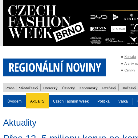
Kontakt
Archiv n
Ceníky
Praha
Středočeský
Liberecký
Ústecký
Karlovarský
Plzeňský
Jihočeský
Úvodem
Aktuality
Czech Fashion Week
Politika
Válka
Auto
Doprava
Zvířata
ZOH Soči 2014
Reality
Cestován
Aktuality
Rozhovory