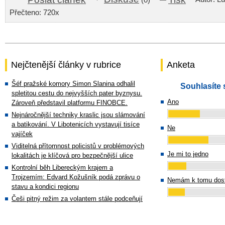
(0)
Přečteno: 720x
Nejčtenější články v rubrice
Anketa
Šéf pražské komory Simon Slanina odhalil
Souhlasíte 
spletitou cestu do nejvyšších pater byznysu.
Ano
Zároveň představil platformu FINOBCE.
Nejnáročnější techniky kraslic jsou slámování
a batikování. V Libotenicích vystavují tisíce
Ne
vajíček
Viditelná přítomnost policistů v problémových
Je mi to jedno
lokalitách je klíčová pro bezpečnější ulice
Kontrolní běh Libereckým krajem a
Trojzemím: Edvard Kožušník podá zprávu o
Nemám k tomu dost
stavu a kondici regionu
Češi pitný režim za volantem stále podceňují