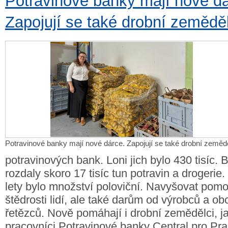
Potravinové banky mají nové dá
Zapojují se také drobní zeměděl
Potravinové banky mají nové dárce. Zapojují se také drobní zemědě
potravinových bank. Loni jich bylo 430 tisíc. 
rozdaly skoro 17 tisíc tun potravin a drogerie.
lety bylo množství poloviční. Navyšovat pomo
štědrosti lidí, ale také darům od výrobců a o
řetězců. Nově pomáhají i drobní zemědělci, ja
pracovníci Potravinové banky Central pro Pr