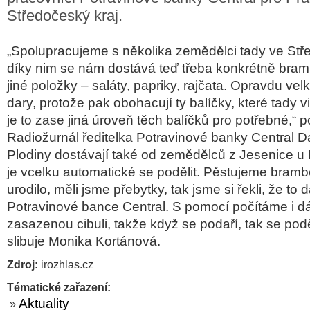
Středočeský kraj.
„Spolupracujeme s několika zemědělci tady ve Stř
díky nim se nám dostává teď třeba konkrétně brambo
jiné položky – saláty, papriky, rajčata. Opravdu velk
dary, protože pak obohacují ty balíčky, které tady v
je to zase jiná úroveň těch balíčků pro potřebné,“ p
Radiožurnál ředitelka Potravinové banky Central 
Plodiny dostávají také od zemědělců z Jesenice u 
je vcelku automatické se podělit. Pěstujeme brambo
urodilo, měli jsme přebytky, tak jsme si řekli, že to
Potravinové bance Central. S pomocí počítáme i d
zasazenou cibuli, takže když se podaří, tak se poděl
slibuje Monika Kortánová.
Zdroj:
irozhlas.cz
Tématické zařazení:
Aktuality
»