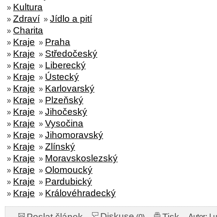
Kultura
»
Zdraví
Jídlo a pití
»
»
Charita
»
Kraje
Praha
»
»
Kraje
Středočeský
»
»
Kraje
Liberecký
»
»
Kraje
Ústecký
»
»
Kraje
Karlovarský
»
»
Kraje
Plzeňský
»
»
Kraje
Jihočeský
»
»
Kraje
Vysočina
»
»
Kraje
Jihomoravský
»
»
Kraje
Zlínský
»
»
Kraje
Moravskoslezský
»
»
Kraje
Olomoucký
»
»
Kraje
Pardubický
»
»
Kraje
Královéhradecký
»
»
Diskuse
Poslat článek
Tisk
Autor: L