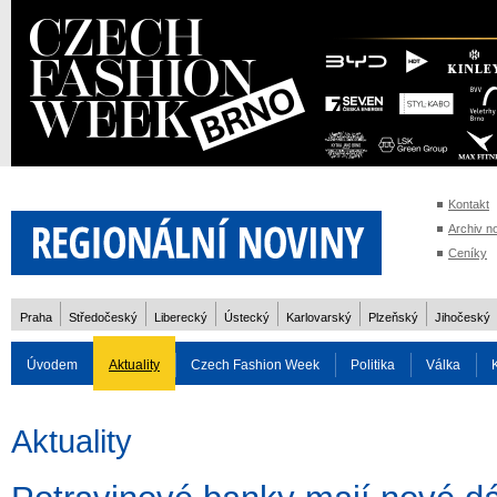
Kontakt
Archiv n
Ceníky
Praha
Středočeský
Liberecký
Ústecký
Karlovarský
Plzeňský
Jihočeský
Úvodem
Aktuality
Czech Fashion Week
Politika
Válka
Auto
Doprava
Zvířata
ZOH Soči 2014
Reality
Cestován
Aktuality
Rozhovory