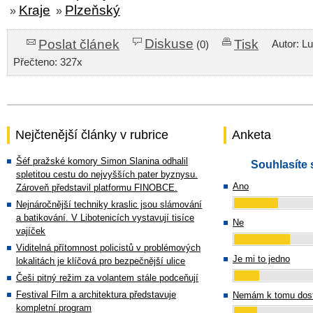
Kraje
Plzeňský
»
»
Diskuse
Poslat článek
Tisk
Autor: L
(0)
Přečteno: 327x
Nejčtenější články v rubrice
Anketa
Šéf pražské komory Simon Slanina odhalil
Souhlasíte 
spletitou cestu do nejvyšších pater byznysu.
Ano
Zároveň představil platformu FINOBCE.
Nejnáročnější techniky kraslic jsou slámování
a batikování. V Libotenicích vystavují tisíce
Ne
vajíček
Viditelná přítomnost policistů v problémových
Je mi to jedno
lokalitách je klíčová pro bezpečnější ulice
Češi pitný režim za volantem stále podceňují
Festival Film a architektura představuje
Nemám k tomu dost
kompletní program