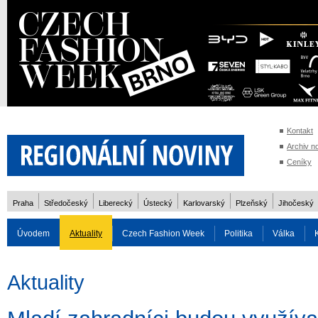
Kontakt
Archiv n
Ceníky
Praha
Středočeský
Liberecký
Ústecký
Karlovarský
Plzeňský
Jihočeský
Úvodem
Aktuality
Czech Fashion Week
Politika
Válka
Auto
Doprava
Zvířata
ZOH Soči 2014
Reality
Cestován
Aktuality
Rozhovory