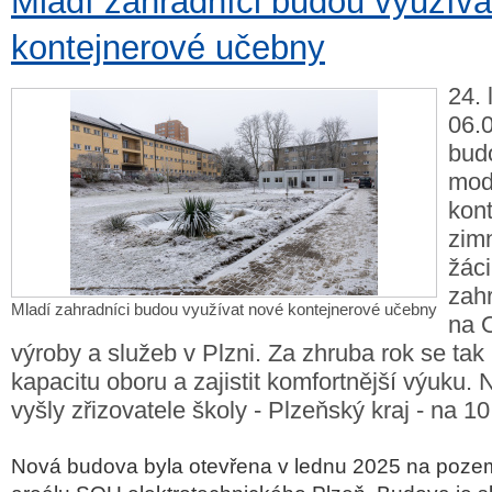
Mladí zahradníci budou využíva
kontejnerové učebny
24. 
06.
bud
mod
kont
zim
žáci
zah
Mladí zahradníci budou využívat nové kontejnerové učebny
na 
výroby a služeb v Plzni. Za zhruba rok se tak p
kapacitu oboru a zajistit komfortnější výuku.
vyšly zřizovatele školy - Plzeňský kraj - na 10
Nová budova byla otevřena v lednu 2025 na pozem