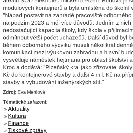
areálu SOU elektrotechnického Plzeň. Budova je s
modulových kontejnerů a byla umístěna do školní 
"Nápad postavit na zahradě pracoviště odborného v
na podzim 2023 a měl více důvodů. Jedním z nich 
nedostačující kapacita školy, kdy škola v přijímací
odmítnout větší počet uchazečů. Další důvod byl b
během odborného výcviku museli několikrát denně
komunikaci mezi výukovou zahradou a hlavní budo
vysvětluje náměstek hejtmana pro oblast školství a
Kroc a dodává: "Plzeňský kraj jako zřizovatel školy 
Kč do kontejnerové stavby a další 4 mil. Kč na pří
stavby a vybudování inženýrských sítí."
Zdroj:
Eva Mertlová
Tématické zařazení:
Aktuality
»
Kultura
»
Finance
»
Tiskové zprávy
»