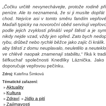
„Čočku určitě nevynechávejte, protože rodině při
peníze. Ale to neznamená, že si ji musíte dopřát
chod. Nejvíce asi v tomto směru fandím vepřo
Maďaři typicky na novoroční oběd servírují vepřov
podle jejich zvyklostí přináší vepř štěstí a je 
nikdy nejde vzad, vždy jen vpřed. Zato bych nedo
rybu, drůbež nebo rychlé běžce jako zajíc či králík
aby štěstí z domu neuplavalo, neuletělo a neutekl
ve chlévě naopak znamenají stabilitu,“
říká k tra
šéfkuchař společnosti Knedlíky Láznička. Jak
doporučuje vepřovou pečínku.
Zdroj:
Kateřina Šimková
Tématické zařazení:
Aktuality
»
Kultura
»
Zdraví
Jídlo a pití
»
»
Zajímavosti
»