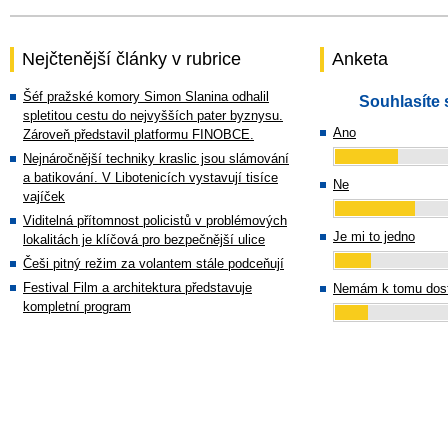
Nejčtenější články v rubrice
Anketa
Šéf pražské komory Simon Slanina odhalil
Souhlasíte 
spletitou cestu do nejvyšších pater byznysu.
Ano
Zároveň představil platformu FINOBCE.
Nejnáročnější techniky kraslic jsou slámování
a batikování. V Libotenicích vystavují tisíce
Ne
vajíček
Viditelná přítomnost policistů v problémových
Je mi to jedno
lokalitách je klíčová pro bezpečnější ulice
Češi pitný režim za volantem stále podceňují
Festival Film a architektura představuje
Nemám k tomu dost
kompletní program