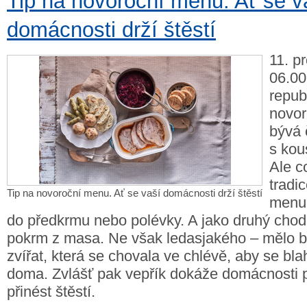
Tip na novoroční menu. Ať se v
domácnosti drží štěstí
11. p
06.00
repub
novo
bývá 
s ko
Ale c
tradi
Tip na novoroční menu. Ať se vaší domácnosti drží štěstí
menu
do předkrmu nebo polévky. A jako druhý chod 
pokrm z masa. Ne však ledasjakého – mělo by
zvířat, která se chovala ve chlévě, aby se bla
doma. Zvlášť pak vepřík dokáže domácnosti p
přinést štěstí.