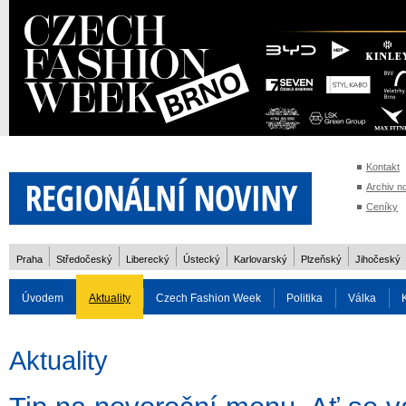
Kontakt
Archiv n
Ceníky
Praha
Středočeský
Liberecký
Ústecký
Karlovarský
Plzeňský
Jihočeský
Úvodem
Aktuality
Czech Fashion Week
Politika
Válka
Auto
Doprava
Zvířata
ZOH Soči 2014
Reality
Cestován
Aktuality
Rozhovory