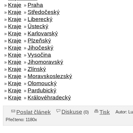
Kraje
Praha
»
»
Kraje
Středočeský
»
»
Kraje
Liberecký
»
»
Kraje
Ústecký
»
»
Kraje
Karlovarský
»
»
Kraje
Plzeňský
»
»
Kraje
Jihočeský
»
»
Kraje
Vysočina
»
»
Kraje
Jihomoravský
»
»
Kraje
Zlínský
»
»
Kraje
Moravskoslezský
»
»
Kraje
Olomoucký
»
»
Kraje
Pardubický
»
»
Kraje
Královéhradecký
»
»
Diskuse
Poslat článek
Tisk
Autor: L
(0)
Přečteno: 1180x