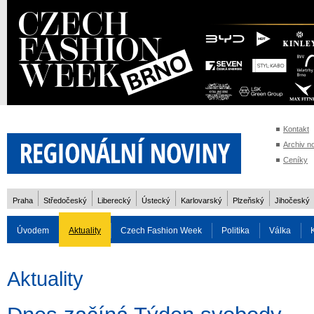
Kontakt
Archiv n
Ceníky
Praha
Středočeský
Liberecký
Ústecký
Karlovarský
Plzeňský
Jihočeský
Úvodem
Aktuality
Czech Fashion Week
Politika
Válka
Auto
Doprava
Zvířata
ZOH Soči 2014
Reality
Cestován
Aktuality
Rozhovory