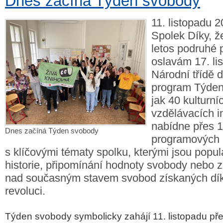
Dnes začíná Týden svobody
11. listopadu 2
Spolek Díky, 
letos podruhé 
oslavám 17. li
Národní třídě 
program Týden
jak 40 kulturní
vzdělávacích i
nabídne přes 
Dnes začíná Týden svobody
programových 
s klíčovými tématy spolku, kterými jsou popu
historie, připomínání hodnoty svobody nebo 
nad současným stavem svobod získaných dí
revoluci.
Týden svobody symbolicky zahájí 11. listopadu p