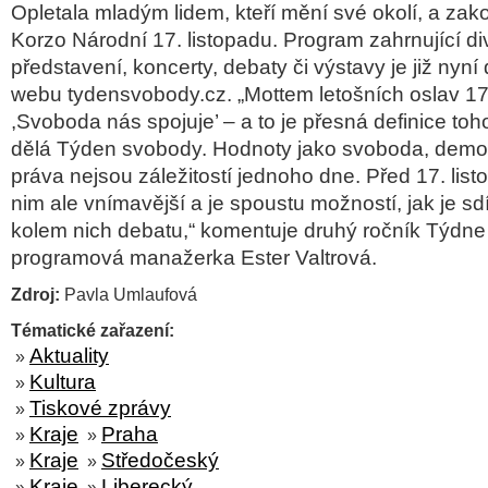
Opletala mladým lidem, kteří mění své okolí, a zako
Korzo Národní 17. listopadu. Program zahrnující di
představení, koncerty, debaty či výstavy je již nyn
webu tydensvobody.cz. „Mottem letošních oslav 17.
,Svoboda nás spojuje’ – a to je přesná definice toh
dělá Týden svobody. Hodnoty jako svoboda, demok
práva nejsou záležitostí jednoho dne. Před 17. lis
nim ale vnímavější a je spoustu možností, jak je sdíl
kolem nich debatu,“ komentuje druhý ročník Týdn
programová manažerka Ester Valtrová.
Zdroj:
Pavla Umlaufová
Tématické zařazení:
Aktuality
»
Kultura
»
Tiskové zprávy
»
Kraje
Praha
»
»
Kraje
Středočeský
»
»
Kraje
Liberecký
»
»