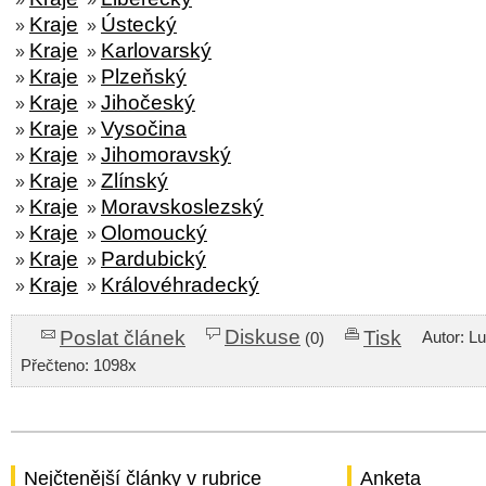
Kraje
Ústecký
»
»
Kraje
Karlovarský
»
»
Kraje
Plzeňský
»
»
Kraje
Jihočeský
»
»
Kraje
Vysočina
»
»
Kraje
Jihomoravský
»
»
Kraje
Zlínský
»
»
Kraje
Moravskoslezský
»
»
Kraje
Olomoucký
»
»
Kraje
Pardubický
»
»
Kraje
Královéhradecký
»
»
Diskuse
Poslat článek
Tisk
Autor: L
(0)
Přečteno: 1098x
Nejčtenější články v rubrice
Anketa