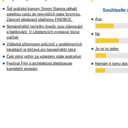
Šéf pražské komory Simon Slanina odhalil
Souhlasíte 
spletitou cestu do nejvyšších pater byznysu.
Ano
Zároveň představil platformu FINOBCE.
Nejnáročnější techniky kraslic jsou slámování
a batikování. V Libotenicích vystavují tisíce
Ne
vajíček
Viditelná přítomnost policistů v problémových
Je mi to jedno
lokalitách je klíčová pro bezpečnější ulice
Češi pitný režim za volantem stále podceňují
Festival Film a architektura představuje
Nemám k tomu dost
kompletní program