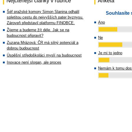
Nejčtenější články v rubrice
Anketa
Šéf pražské komory Simon Slanina odhalil
Souhlasíte 
spletitou cestu do nejvyšších pater byznysu.
Ano
Zároveň představil platformu FINOBCE.
Žijeme a budeme žít déle. Jak se na
budoucnost připravit?
Ne
Zuzana Mrázová: ČR má silný potenciál a
dobrou budoucnost
Je mi to jedno
Úspěšní středoškoláci myslí na budoucnost
Inovace není slogan, ale proces
Nemám k tomu dost