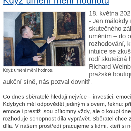
Když umění mění hodnotu
18. května 202
- Jen málokdy
skutečného zák
uměním – do 
rozhodování, k
intuice se zku
rodí skutečná 
Richard Weinbe
Když umění mění hodnotu
pražské boutiq
aukční síně, nás pozval dovnitř.
Co dnes sběratelé hledají nejvíce – investici, emoc
Kdybych měl odpovědět jediným slovem, řeknu: pří
emoce i prestiž jsou přítomny vždy, ale o koupi dn
rozhoduje schopnost díla vyprávět. Sběratel chce z
díla. V našem prostředí pracujeme s lidmi, kteří si 