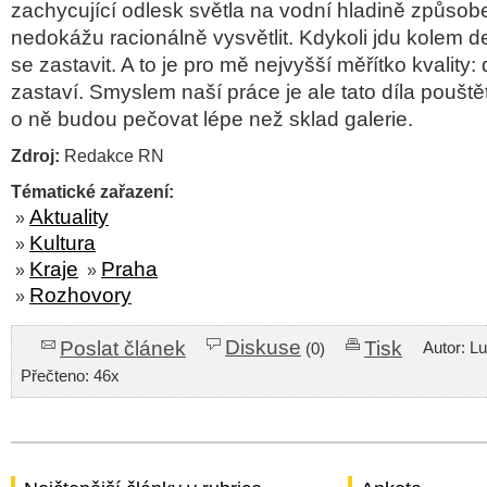
zachycující odlesk světla na vodní hladině způsob
nedokážu racionálně vysvětlit. Kdykoli jdu kolem 
se zastavit. A to je pro mě nejvyšší měřítko kvality: 
zastaví. Smyslem naší práce je ale tato díla pouštět 
o ně budou pečovat lépe než sklad galerie.
Zdroj:
Redakce RN
Tématické zařazení:
Aktuality
»
Kultura
»
Kraje
Praha
»
»
Rozhovory
»
Diskuse
Poslat článek
Tisk
Autor: L
(0)
Přečteno: 46x