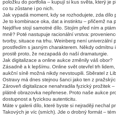
položku do portfolia – kupují si kus světa, který je
co tu zůstane i po nich.
Jak vypadá moment, kdy se rozhodujete, zda dílo 
Je to kombinace oka, dat a instinktu – přičemž na p
Nejdříve stojí samotné dílo. Stojím před ním a ptám
mně? Poté nastupuje racionální vrstva: provenience
tvorby, situace na trhu. Weinberg není univerzální 
prostředím s jasným charakterem. Někdy odmítnu i
prostě proto, že nezapadá do naší dramaturgie.
Jak digitalizace a online aukce změnily váš obor?
Zásadně a k lepšímu. Online svět otevřel trh lidem, 
aukční síně možná nikdy nevstoupili. Sběratel z L
Ostravy má dnes stejnou šanci jako ten z pražskýc
Zároveň digitalizace nenahradila fyzický prožitek –
plátně obrazovka nepřenese. Proto naše aukce propo
dostupnost a fyzickou autenticitu.
Máte v galerii dílo, které byste si nejraději nechal 
Takových je víc (smích). Jde o drobný formát – tém