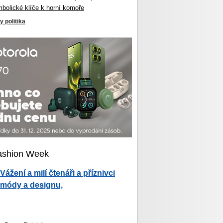
mbolické klíče k horní komoře
y politika
ashion Week
Vážení a milí čtenáři a příznivci
módy a designu,