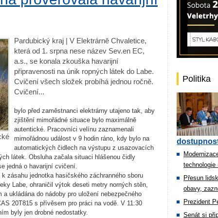
Pardubický kraj | V Elektrárně Chvaletice,
která od 1. srpna nese název Sev.en EC,
a.s., se konala zkouška havarijní
připravenosti na únik ropných látek do Labe.
Politika
Cvičení všech složek probíhá jednou ročně.
Cvičení...
bylo před zaměstnanci elektrárny utajeno tak, aby
zjištění mimořádné situace bylo maximálně
autentické. Pracovníci velínu zaznamenali
cké
mimořádnou událost v 9 hodin ráno, kdy bylo na
dostupnost
automatických čidlech na výstupu z usazovacích
Modernizace
ých látek. Obsluha začala situaci hlášenou čidly
technologie 
e jedná o havarijní cvičení.
na k zásahu jednotka hasičského záchranného sboru
Přesun lids
eky Labe, ohraničil výtok deseti metry norných stěn,
obavy, zazn
em a ukládána do nádoby pro uložení nebezpečného
Prezident Pe
CAS 20T815 s přívěsem pro práci na vodě. V 11:30
ím byly jen drobné nedostatky.
Senát si př