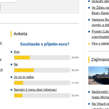
Dvacátý ple
Ve Žďáru na
Beaty Rajsk
Vanessa Noe
úsměv a ště
Projekt Cul
Anketa
znevýhodněn
jí
Více z rubri
Souhlasíte s přijetím eura?
Ano
29.8%
Zajímavo
a
Ne
ch
36.5%
Je mi to jedno
17.3%
Nemám k tomu dost informací
Nejšikmější
16.4%
hradu Michal
Na Vltavě p