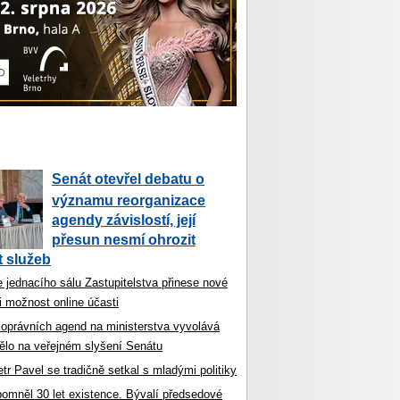
Senát otevřel debatu o
významu reorganizace
agendy závislostí, její
přesun nesmí ohrozit
 služeb
 jednacího sálu Zastupitelstva přinese nové
i možnost online účasti
koprávních agend na ministerstva vyvolává
ělo na veřejném slyšení Senátu
tr Pavel se tradičně setkal s mladými politiky
ipomněl 30 let existence. Bývalí předsedové