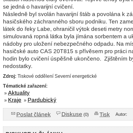
se jedná o havarijní cvičení.
Následně byl svolán havarijní štáb a povolána k z
hasičského záchranného sboru podniku. Ten zamez
látek do řeky Labe, ohraničil výtok deseti metry no
simulovaná ropná látka byla jímána sorbentem a u
nádoby pro uložení nebezpečného odpadu. Na míst
hasičské auto CAS 20T815 s přívěsem pro práci n
hodin bylo cvičení úspěšně ukončeno. Zjištěním b
nedostatky.
Zdroj:
Tiskové oddělení Severní energetické
Tématické zařazení:
Aktuality
»
Kraje
Pardubický
»
»
Diskuse
Poslat článek
Tisk
Autor:
(0)