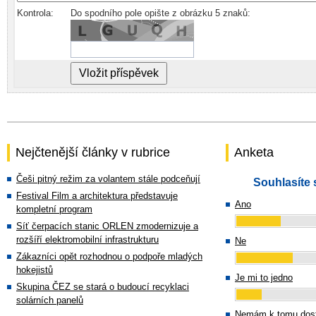
Kontrola:
Do spodního pole opište z obrázku 5 znaků:
Nejčtenější články v rubrice
Anketa
Češi pitný režim za volantem stále podceňují
Souhlasíte 
Festival Film a architektura představuje
Ano
kompletní program
Síť čerpacích stanic ORLEN zmodernizuje a
rozšíří elektromobilní infrastrukturu
Ne
Zákazníci opět rozhodnou o podpoře mladých
hokejistů
Je mi to jedno
Skupina ČEZ se stará o budoucí recyklaci
solárních panelů
Nemám k tomu dost