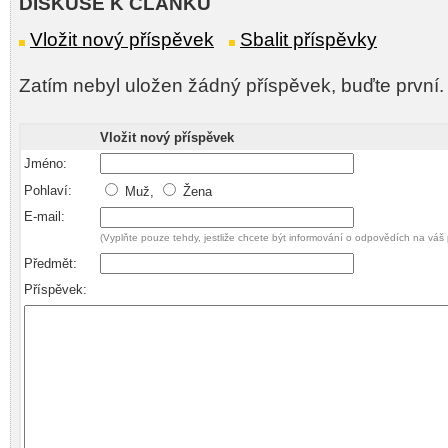
DISKUSE K ČLÁNKU
Vložit nový příspěvek
Sbalit příspěvky
Zatím nebyl uložen žádný příspěvek, buďte první.
Vložit nový příspěvek
Jméno:
Pohlaví:
Muž,
Žena
E-mail:
(Vyplňte pouze tehdy, jestliže chcete být informování o odpovědích na váš 
Předmět:
Příspěvek: