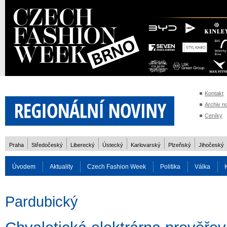
Kontakt
Archiv n
Ceníky
Praha
Středočeský
Liberecký
Ústecký
Karlovarský
Plzeňský
Jihočeský
Úvodem
Aktuality
Czech Fashion Week
Politika
Válka
Auto
Doprava
Zvířata
ZOH Soči 2014
Reality
Cestován
Pardubický
Rozhovory