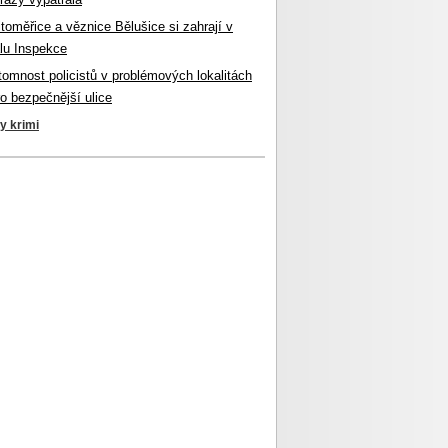
itoměřice a věznice Bělušice si zahrají v
lu Inspekce
ítomnost policistů v problémových lokalitách
ro bezpečnější ulice
ky krimi