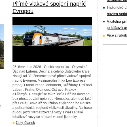
Přímé vlakové spojení napříč
Historické L
Evropou
novém seriá
Viditelná př
je klíčová p
Více z rubri
25. července 2026 - Česká republika - Obyvatelé
Ústí nad Labem, Děčína a celého Ústeckého kraje
získají od 31. července nové přímé vlakové spojení
napříč Evropou. Mezinárodní linka Leo Express
propojí Frankfurt nad Mohanem, Drážďany, Ústí nad
Labem, Prahu, Olomouc, Ostravu, Krakov
a Přemyšl. Cestující se tak z Ústí a Děčína dostanou
bez přestupování nejen do Německa, ale nově také
přes celé Česko až do jižního a východního Polska
a
a pohraničních regionů v blízkosti Ukrajiny. Na trase
budou jezdit klimatizované vozy s Wi-Fi a také
lehátkové vozy se snídaní v ceně jízdenky.
Celý článek