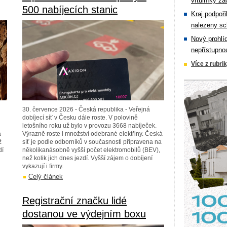
vrtulníky zá
500 nabíjecích stanic
Kraj podpoři
nalezeny sc
Nový prohlí
nepřístupno
Více z rubri
30. července 2026 - Česká republika - Veřejná
dobíjecí síť v Česku dále roste. V polovině
letošního roku už bylo v provozu 3668 nabíječek.
a
Výrazně roste i množství odebrané elektřiny. Česká
ž
síť je podle odborníků v současnosti připravena na
dí
několikanásobně vyšší počet elektromobilů (BEV),
než kolik jich dnes jezdí. Vyšší zájem o dobíjení
vykazují i firmy.
Celý článek
Registrační značku lidé
dostanou ve výdejním boxu