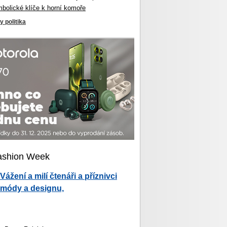
mbolické klíče k horní komoře
y politika
ashion Week
Vážení a milí čtenáři a příznivci
módy a designu,