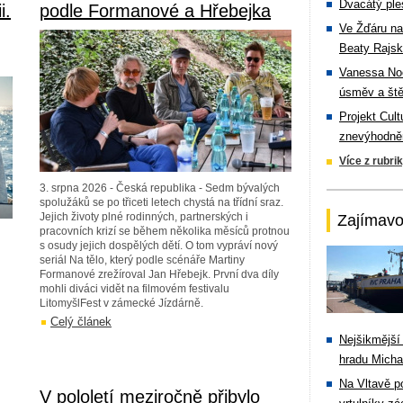
Dvacátý ple
i.
podle Formanové a Hřebejka
Ve Žďáru na
Beaty Rajsk
Vanessa Noe
úsměv a ště
Projekt Cul
znevýhodněn
Více z rubri
3. srpna 2026 - Česká republika - Sedm bývalých
spolužáků se po třiceti letech chystá na třídní sraz.
Jejich životy plné rodinných, partnerských i
Zajímavo
pracovních krizí se během několika měsíců protnou
s osudy jejich dospělých dětí. O tom vypráví nový
seriál Na tělo, který podle scénáře Martiny
Formanové zrežíroval Jan Hřebejk. První dva díly
mohli diváci vidět na filmovém festivalu
LitomyšlFest v zámecké Jízdárně.
Celý článek
Nejšikmější
hradu Michal
Na Vltavě p
V pololetí meziročně přibylo