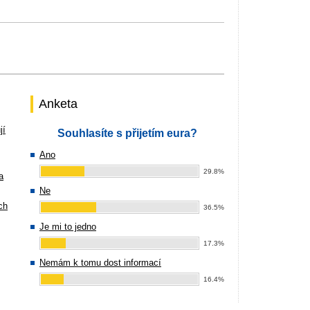
Anketa
jí
Souhlasíte s přijetím eura?
Ano
29.8%
a
Ne
ch
36.5%
Je mi to jedno
17.3%
Nemám k tomu dost informací
16.4%