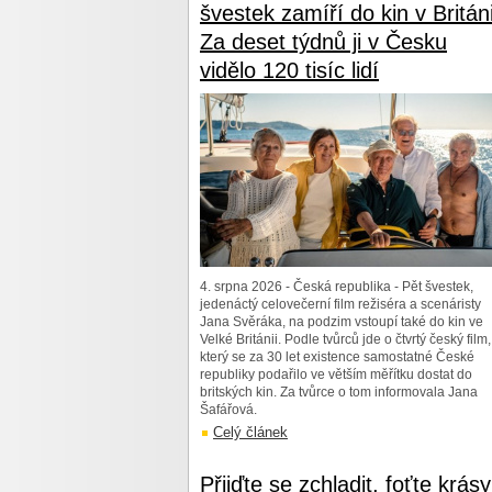
švestek zamíří do kin v Británi
Za deset týdnů ji v Česku
vidělo 120 tisíc lidí
4. srpna 2026 - Česká republika - Pět švestek,
jedenáctý celovečerní film režiséra a scenáristy
Jana Svěráka, na podzim vstoupí také do kin ve
Velké Británii. Podle tvůrců jde o čtvrtý český film,
který se za 30 let existence samostatné České
republiky podařilo ve větším měřítku dostat do
britských kin. Za tvůrce o tom informovala Jana
Šafářová.
Celý článek
Přijďte se zchladit, foťte krásy