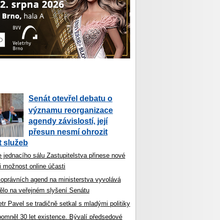
Senát otevřel debatu o
významu reorganizace
agendy závislostí, její
přesun nesmí ohrozit
 služeb
 jednacího sálu Zastupitelstva přinese nové
i možnost online účasti
koprávních agend na ministerstva vyvolává
ělo na veřejném slyšení Senátu
tr Pavel se tradičně setkal s mladými politiky
ipomněl 30 let existence. Bývalí předsedové