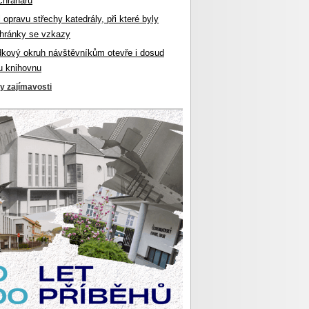
chranářů
l opravu střechy katedrály, při které byly
hránky se vzkazy
dkový okruh návštěvníkům otevře i dosud
u knihovnu
ky zajímavosti