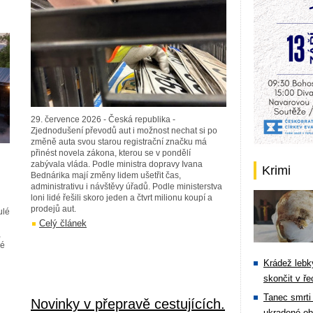
29. července 2026 - Česká republika -
Zjednodušení převodů aut i možnost nechat si po
změně auta svou starou registrační značku má
přinést novela zákona, kterou se v pondělí
zabývala vláda. Podle ministra dopravy Ivana
Krimi
Bednárika mají změny lidem ušetřit čas,
administrativu i návštěvy úřadů. Podle ministerstva
loni lidé řešili skoro jeden a čtvrt milionu koupí a
prodejů aut.
ulé
Celý článek
,
vé
Krádež lebky
skončit v ře
Tanec smrti 
Novinky v přepravě cestujících.
ukradené ob