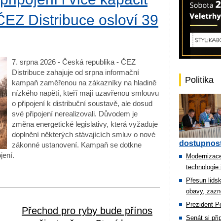
EZ Distribuce osloví 39
7. srpna 2026 - Česká republika - ČEZ
Distribuce zahajuje od srpna informační
Politika
kampaň zaměřenou na zákazníky na hladině
nízkého napětí, kteří mají uzavřenou smlouvu
o připojení k distribuční soustavě, ale dosud
své připojení nerealizovali. Důvodem je
změna energetické legislativy, která vyžaduje
doplnění některých stávajících smluv o nové
dostupnost
zákonné ustanovení. Kampaň se dotkne
jení.
Modernizace
technologie 
Přesun lids
obavy, zazn
Prezident Pe
Přechod pro ryby bude přínos
Senát si př