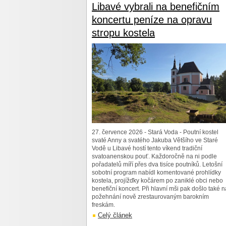
Libavé vybrali na benefičním
koncertu peníze na opravu
stropu kostela
27. července 2026 - Stará Voda - Poutní kostel
svaté Anny a svatého Jakuba Většího ve Staré
Vodě u Libavé hostí tento víkend tradiční
svatoanenskou pouť. Každoročně na ni podle
pořadatelů míří přes dva tisíce poutníků. Letošní
sobotní program nabídl komentované prohlídky
kostela, projížďky kočárem po zaniklé obci nebo
benefiční koncert. Při hlavní mši pak došlo také n
požehnání nově zrestaurovaným barokním
freskám.
Celý článek