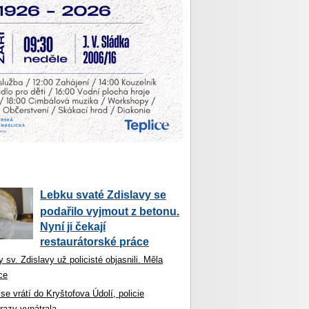
Lebku svaté Zdislavy se
podařilo vyjmout z betonu.
Nyní ji čekají
restaurátorské práce
 sv. Zdislavy už policisté objasnili. Měla
ce
se vrátí do Kryštofova Údolí, policie
razy vypátrala