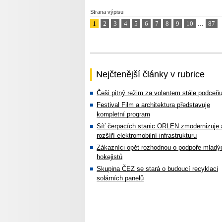
Strana výpisu
1
2
3
4
5
6
7
8
9
10
...
87
Nejčtenější články v rubrice
Češi pitný režim za volantem stále podceňu
Festival Film a architektura představuje
kompletní program
Síť čerpacích stanic ORLEN zmodernizuje 
rozšíří elektromobilní infrastrukturu
Zákazníci opět rozhodnou o podpoře mladý
hokejistů
Skupina ČEZ se stará o budoucí recyklaci
solárních panelů