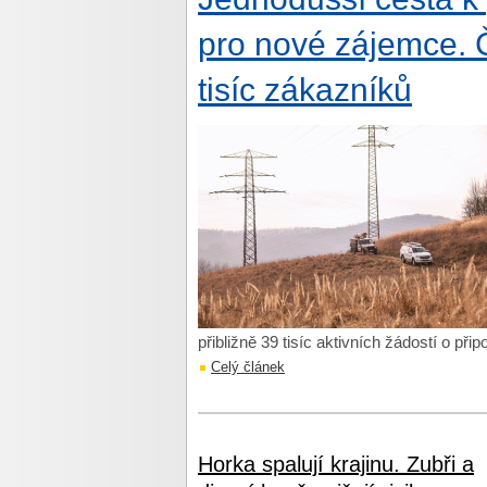
pro nové zájemce. Č
tisíc zákazníků
přibližně 39 tisíc aktivních žádostí o připo
Celý článek
Horka spalují krajinu. Zubři a