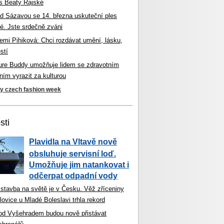
s Beaty Rajské
d Sázavou se 14. března uskuteční ples
é. Jste srdečně zváni
mi Pihiková: Chci rozdávat umění, lásku,
stí
ture Buddy umožňuje lidem se zdravotním
ím vyrazit za kulturou
ky czech fashion week
sti
Plavidla na Vltavě nově
obsluhuje servisní loď.
Umožňuje jim natankovat i
odčerpat odpadní vody
 stavba na světě je v Česku. Věž zříceniny
ovice u Mladé Boleslavi trhla rekord
od Vyšehradem budou nově přistávat