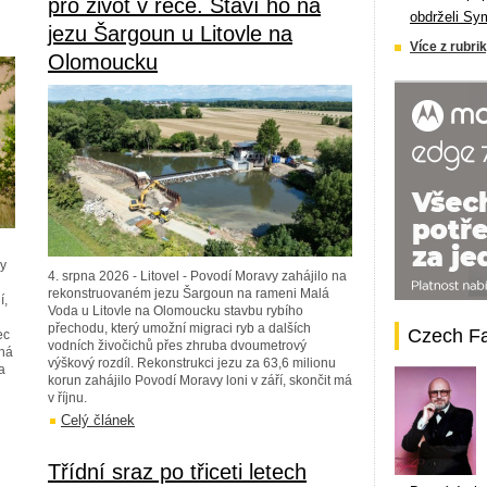
pro život v řece. Staví ho na
obdrželi Sy
jezu Šargoun u Litovle na
Více z rubrik
Olomoucku
my
4. srpna 2026 - Litovel - Povodí Moravy zahájilo na
rekonstruovaném jezu Šargoun na rameni Malá
í,
Voda u Litovle na Olomoucku stavbu rybího
přechodu, který umožní migraci ryb a dalších
Czech F
ec
vodních živočichů přes zhruba dvoumetrový
chá
výškový rozdíl. Rekonstrukci jezu za 63,6 milionu
a
korun zahájilo Povodí Moravy loni v září, skončit má
v říjnu.
Celý článek
Třídní sraz po třiceti letech