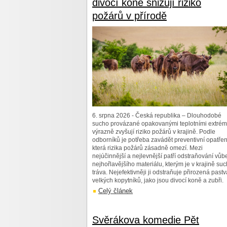
divocí koně snižují riziko
požárů v přírodě
6. srpna 2026 - Česká republika – Dlouhodobé
sucho provázané opakovanými teplotními extré
výrazně zvyšují riziko požárů v krajině. Podle
odborníků je potřeba zavádět preventivní opatřen
která rizika požárů zásadně omezí. Mezi
nejúčinnější a nejlevnější patří odstraňování vůb
nejhořlavějšího materiálu, kterým je v krajině su
tráva. Nejefektivněji ji odstraňuje přirozená pastv
velkých kopytníků, jako jsou divocí koně a zubři.
Celý článek
Svěrákova komedie Pět