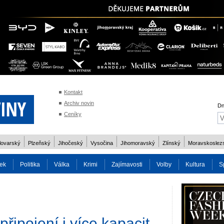
Kontakt
Archiv novin
Dn
Ceníky
lovarský
Plzeňský
Jihočeský
Vysočina
Jihomoravský
Zlínský
Moravskoslez
ek
Politika
Válka
Krimi
Zajímavosti
Volby
Kultura
S
2014
Reality
Cestování
Volby 2013
Technika
Charita
Os
řipojení i více kapacit