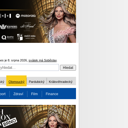
es je 8. srpna 2026,
svátek má Soběslav
.
ský
Olomoucký
Pardubický
Královéhradecký
port
Zdraví
Film
Finance
obnost
Více
ODM 2016