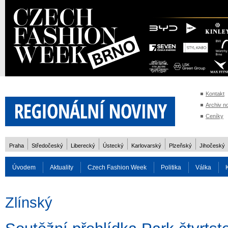
Kontakt
Archiv n
Ceníky
Praha
Středočeský
Liberecký
Ústecký
Karlovarský
Plzeňský
Jihočeský
Úvodem
Aktuality
Czech Fashion Week
Politika
Válka
Auto
Doprava
Zvířata
ZOH Soči 2014
Reality
Cestován
Zlínský
Rozhovory