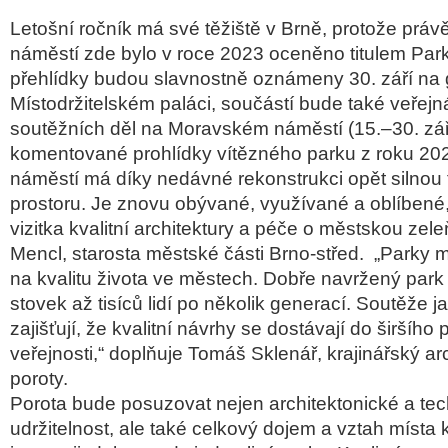
Letošní ročník má své těžiště v Brně, protože prá
náměstí zde bylo v roce 2023 oceněno titulem Par
přehlídky budou slavnostně oznámeny 30. září na 
Místodržitelském paláci, součástí bude také veřejn
soutěžních děl na Moravském náměstí (15.–30. zář
komentované prohlídky vítězného parku z roku 20
náměstí má díky nedávné rekonstrukci opět silnou 
prostoru. Je znovu obývané, využívané a oblíbené, 
vizitka kvalitní architektury a péče o městskou zele
Mencl, starosta městské části Brno-střed. „Parky m
na kvalitu života ve městech. Dobře navržený park o
stovek až tisíců lidí po několik generací. Soutěže ja
zajišťují, že kvalitní návrhy se dostávají do širšíh
veřejnosti,“ doplňuje Tomáš Sklenář, krajinářský arc
poroty.
Porota bude posuzovat nejen architektonické a tec
udržitelnost, ale také celkový dojem a vztah místa 