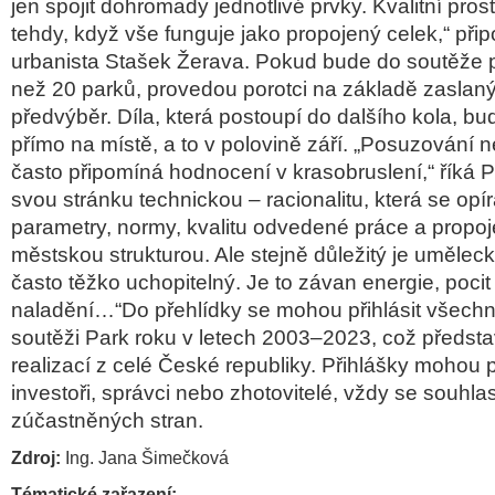
jen spojit dohromady jednotlivé prvky. Kvalitní pros
tehdy, když vše funguje jako propojený celek,“ při
urbanista Stašek Žerava. Pokud bude do soutěže p
než 20 parků, provedou porotci na základě zaslan
předvýběr. Díla, která postoupí do dalšího kola, bu
přímo na místě, a to v polovině září. „Posuzování 
často připomíná hodnocení v krasobruslení,“ říká P
svou stránku technickou – racionalitu, která se opí
parametry, normy, kvalitu odvedené práce a propoj
městskou strukturou. Ale stejně důležitý je uměleck
často těžko uchopitelný. Je to závan energie, pocit
naladění…“Do přehlídky se mohou přihlásit všechn
soutěži Park roku v letech 2003–2023, což předsta
realizací z celé České republiky. Přihlášky mohou p
investoři, správci nebo zhotovitelé, vždy se souhl
zúčastněných stran.
Zdroj:
Ing. Jana Šimečková
Tématické zařazení: