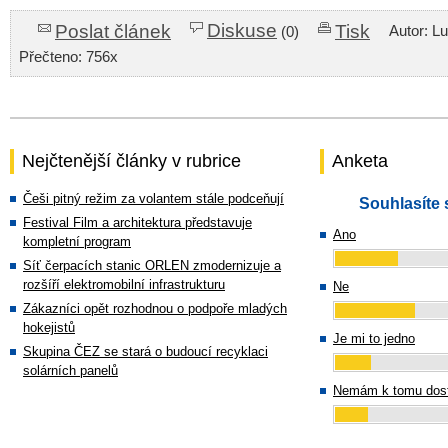
Diskuse
Poslat článek
Tisk
Autor: L
(0)
Přečteno: 756x
Nejčtenější články v rubrice
Anketa
Češi pitný režim za volantem stále podceňují
Souhlasíte 
Festival Film a architektura představuje
Ano
kompletní program
Síť čerpacích stanic ORLEN zmodernizuje a
rozšíří elektromobilní infrastrukturu
Ne
Zákazníci opět rozhodnou o podpoře mladých
hokejistů
Je mi to jedno
Skupina ČEZ se stará o budoucí recyklaci
solárních panelů
Nemám k tomu dost