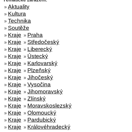
Aktuality
»
Kultura
»
Technika
»
Soutěže
»
Kraje
Praha
»
»
Kraje
Středočeský
»
»
Kraje
Liberecký
»
»
Kraje
Ústecký
»
»
Kraje
Karlovarský
»
»
Kraje
Plzeňský
»
»
Kraje
Jihočeský
»
»
Kraje
Vysočina
»
»
Kraje
Jihomoravský
»
»
Kraje
Zlínský
»
»
Kraje
Moravskoslezský
»
»
Kraje
Olomoucký
»
»
Kraje
Pardubický
»
»
Kraje
Královéhradecký
»
»