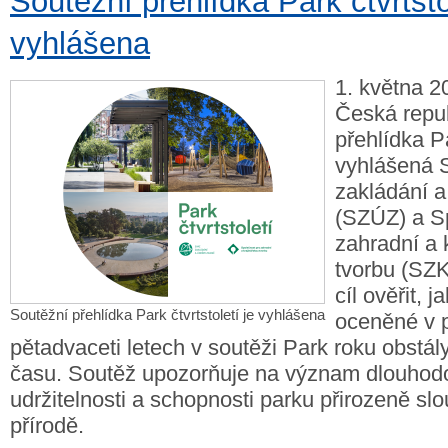
Soutěžní přehlídka Park čtvrtsto
vyhlášena
1. května 2
Česká repub
přehlídka Pa
vyhlášená
zakládání a
(SZÚZ) a Sp
zahradní a 
tvorbu (SZK
cíl ověřit, j
Soutěžní přehlídka Park čtvrtstoletí je vyhlášena
oceněné v 
pětadvaceti letech v soutěži Park roku obstá
času. Soutěž upozorňuje na význam dlouhod
udržitelnosti a schopnosti parku přirozeně slou
přírodě.