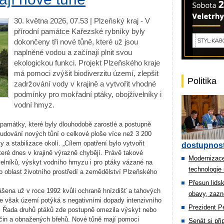
30. května 2026, 07.53 | Plzeňský kraj - V
přírodní památce Kařezské rybníky byly
dokončeny tři nové tůně, které už jsou
naplněné vodou a začínají plnit svou
ekologickou funkci. Projekt Plzeňského kraje
má pomoci zvýšit biodiverzitu území, zlepšit
Politika
zadržování vody v krajině a vytvořit vhodné
podmínky pro mokřadní ptáky, obojživelníky i
vodní hmyz.
 památky, které byly dlouhodobě zarostlé a postupně
udování nových tůní o celkové ploše více než 3 200
 a stabilizace okolí. „Cílem opatření bylo vytvořit
dostupnost
teré dnes v krajině výrazně chybějí. Právě takové
Modernizace
ivelníků, výskyt vodního hmyzu i pro ptáky vázané na
technologie 
pro oblast životního prostředí a zemědělství Plzeňského
Přesun lids
ášena už v roce 1992 kvůli ochraně hnízdišť a tahových
obavy, zazn
 se však území potýká s negativními dopady intenzivního
Prezident Pe
y. Řada druhů ptáků zde postupně omezila výskyt nebo
čin a obnažených břehů. Nové tůně mají pomoci
Senát si př