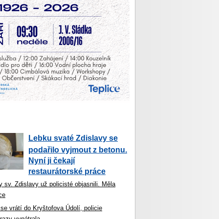
Lebku svaté Zdislavy se
podařilo vyjmout z betonu.
Nyní ji čekají
restaurátorské práce
 sv. Zdislavy už policisté objasnili. Měla
ce
se vrátí do Kryštofova Údolí, policie
razy vypátrala