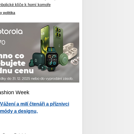
mbolické klíče k horní komoře
y politika
ashion Week
Vážení a milí čtenáři a příznivci
módy a designu,