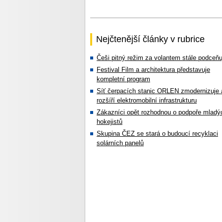
Nejčtenější články v rubrice
Češi pitný režim za volantem stále podceňu
Festival Film a architektura představuje
kompletní program
Síť čerpacích stanic ORLEN zmodernizuje 
rozšíří elektromobilní infrastrukturu
Zákazníci opět rozhodnou o podpoře mladý
hokejistů
Skupina ČEZ se stará o budoucí recyklaci
solárních panelů