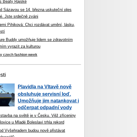
s Beaty Rajské
d Sázavou se 14. března uskuteční ples
é. Jste srdečně zváni
mi Pihiková: Chci rozdávat umění, lásku,
stí
ture Buddy umožňuje lidem se zdravotním
ím vyrazit za kulturou
ky czech fashion week
sti
Plavidla na Vltavě nově
obsluhuje servisní loď.
Umožňuje jim natankovat i
odčerpat odpadní vody
 stavba na světě je v Česku. Věž zříceniny
ovice u Mladé Boleslavi trhla rekord
od Vyšehradem budou nově přistávat