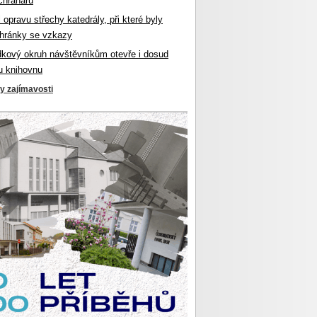
chranářů
l opravu střechy katedrály, při které byly
hránky se vzkazy
dkový okruh návštěvníkům otevře i dosud
u knihovnu
ky zajímavosti