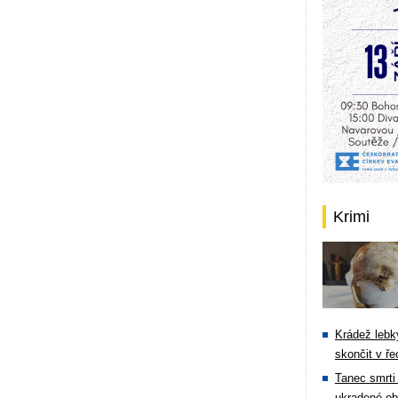
Krimi
Krádež lebky
skončit v ře
Tanec smrti 
ukradené ob