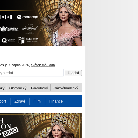
es je 7. srpna 2026,
svátek má Lada
.
ský
Olomoucký
Pardubický
Královéhradecký
port
Zdraví
Film
Finance
obnost
Více
ODM 2016