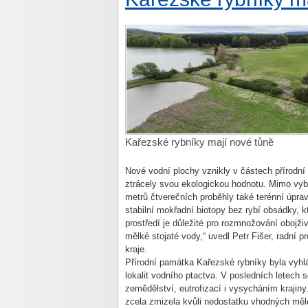
Kařezské rybníky mají nové tůně
Nové vodní plochy vznikly v částech přírodní
ztrácely svou ekologickou hodnotu. Mimo vyb
metrů čtverečních proběhly také terénní úpravy
stabilní mokřadní biotopy bez rybí obsádky, k
prostředí je důležité pro rozmnožování obojž
mělké stojaté vody,“ uvedl Petr Fišer, radní 
kraje.
Přírodní památka Kařezské rybníky byla vyhl
lokalit vodního ptactva. V posledních letech
zemědělství, eutrofizací i vysycháním krajin
zcela zmizela kvůli nedostatku vhodných měl