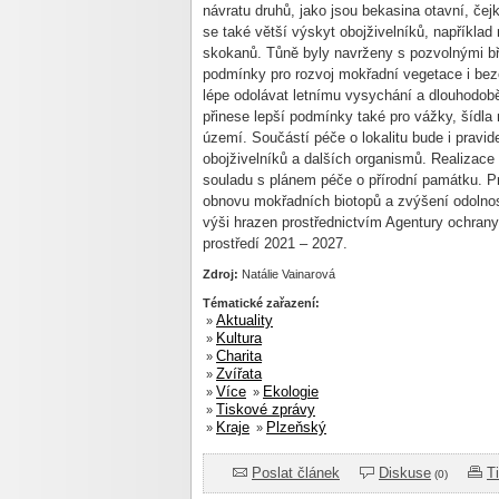
návratu druhů, jako jsou bekasina otavní, čej
se také větší výskyt obojživelníků, napříkla
skokanů. Tůně byly navrženy s pozvolnými bř
podmínky pro rozvoj mokřadní vegetace i bez
lépe odolávat letnímu vysychání a dlouhodobě
přinese lepší podmínky také pro vážky, šídla 
území. Součástí péče o lokalitu bude i pravi
obojživelníků a dalších organismů. Realizace
souladu s plánem péče o přírodní památku. P
obnovu mokřadních biotopů a zvýšení odolnos
výši hrazen prostřednictvím Agentury ochrany
prostředí 2021 – 2027.
Zdroj:
Natálie Vainarová
Tématické zařazení:
Aktuality
»
Kultura
»
Charita
»
Zvířata
»
Více
Ekologie
»
»
Tiskové zprávy
»
Kraje
Plzeňský
»
»
Poslat článek
Diskuse
T
(0)