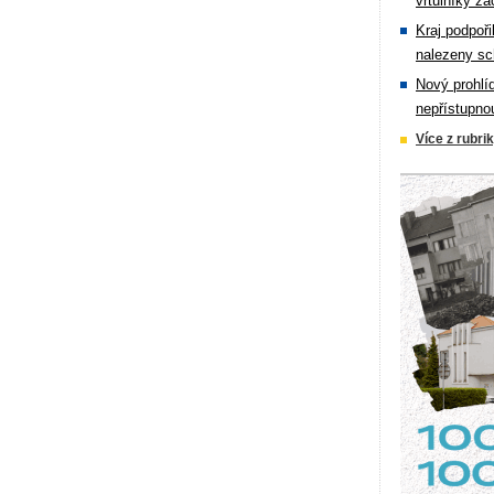
vrtulníky zá
Kraj podpoři
nalezeny sc
Nový prohlí
nepřístupno
Více z rubri