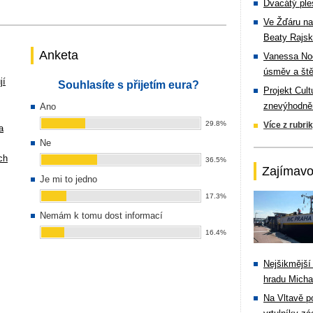
Dvacátý ple
Ve Žďáru na
Beaty Rajsk
Anketa
Vanessa Noe
úsměv a ště
jí
Souhlasíte s přijetím eura?
Projekt Cul
znevýhodněn
Ano
29.8%
Více z rubri
a
Ne
ch
36.5%
Zajímavo
Je mi to jedno
17.3%
Nemám k tomu dost informací
16.4%
Nejšikmější
hradu Michal
Na Vltavě p