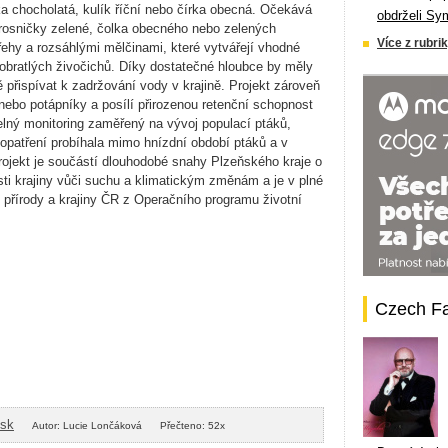
ka chocholatá, kulík říční nebo čírka obecná. Očekává
obdrželi Sy
d rosničky zelené, čolka obecného nebo zelených
Více z rubrik
ehy a rozsáhlými mělčinami, které vytvářejí vhodné
obratlých živočichů. Díky dostatečné hloubce by měly
 přispívat k zadržování vody v krajině. Projekt zároveň
nebo potápníky a posílí přirozenou retenční schopnost
delný monitoring zaměřený na vývoj populací ptáků,
 opatření probíhala mimo hnízdní období ptáků a v
rojekt je součástí dlouhodobé snahy Plzeňského kraje o
ti krajiny vůči suchu a klimatickým změnám a je v plné
 přírody a krajiny ČR z Operačního programu životní
Czech F
isk
Autor: Lucie Lončáková
Přečteno: 52x