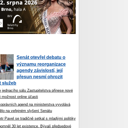
Senát otevřel debatu o
významu reorganizace
agendy závislostí, její
přesun nesmí ohrozit
 služeb
 jednacího sálu Zastupitelstva přinese nové
i možnost online účasti
koprávních agend na ministerstva vyvolává
ělo na veřejném slyšení Senátu
tr Pavel se tradičně setkal s mladými politiky
ipomněl 30 let existence. Bývalí předsedové