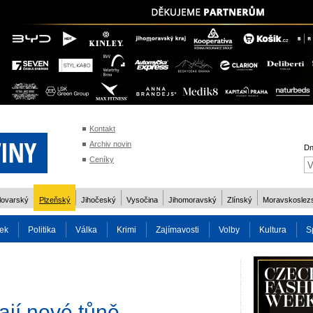
Kontakt
Archiv novin
Dn
Ceníky
lovarský
Plzeňský
Jihočeský
Vysočina
Jihomoravský
Zlínský
Moravskoslez
ek
Politika
Válka
Krimi
Zajímavosti
Volby
Kultura
S
2014
Reality
Cestování
Volby 2013
Technika
Charita
Os
ají nové tůně