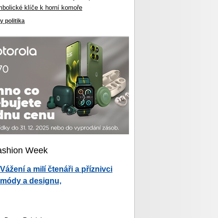
mbolické klíče k horní komoře
y politika
ashion Week
Vážení a milí čtenáři a příznivci
módy a designu,