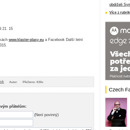
obdrželi Sy
Více z rubrik
d 21. 15
nkách
www.klaster-plasy.eu
a Facebook Další letní
2015.
isk
Autor:
Přečteno: 639x
Czech F
svým přátelům:
(Není povinný)