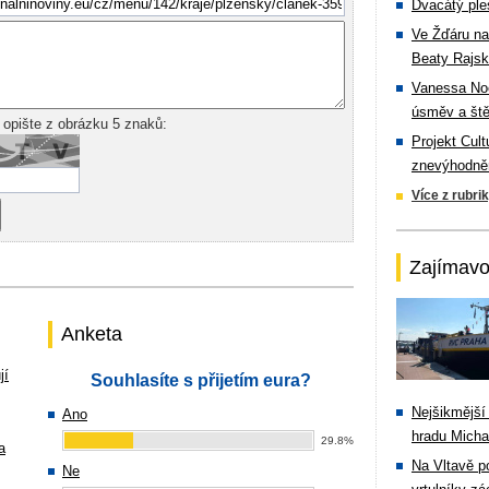
Dvacátý ple
Ve Žďáru na
Beaty Rajsk
Vanessa Noe
úsměv a ště
 opište z obrázku 5 znaků:
Projekt Cul
znevýhodněn
Více z rubri
Zajímavo
Anketa
jí
Souhlasíte s přijetím eura?
Nejšikmější
Ano
hradu Michal
29.8%
a
Na Vltavě p
Ne