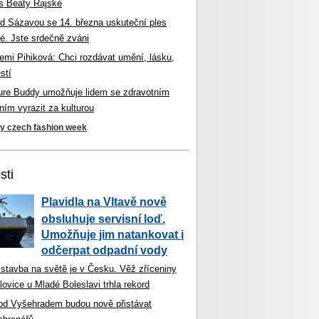
s Beaty Rajské
d Sázavou se 14. března uskuteční ples
é. Jste srdečně zváni
mi Pihiková: Chci rozdávat umění, lásku,
stí
ture Buddy umožňuje lidem se zdravotním
ím vyrazit za kulturou
ky czech fashion week
sti
Plavidla na Vltavě nově
obsluhuje servisní loď.
Umožňuje jim natankovat i
odčerpat odpadní vody
 stavba na světě je v Česku. Věž zříceniny
ovice u Mladé Boleslavi trhla rekord
od Vyšehradem budou nově přistávat