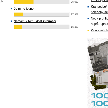
vrtulníky zá
ch
36.5%
Kraj podpoři
Je mi to jedno
nalezeny sc
17.3%
Nový prohlí
Nemám k tomu dost informací
nepřístupno
16.4%
Více z rubri