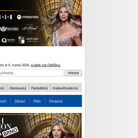
es je 6. srpna 2026,
svátek má Oldřiška
.
ský
Olomoucký
Pardubický
Královéhradecký
port
Zdraví
Film
Finance
obnost
Více
ODM 2016