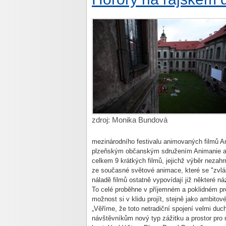
zdroj: Monika Bundová
mezinárodního festivalu animovaných filmů Ani
plzeňským občanským sdružením Animanie a t
celkem 9 krátkých filmů, jejichž výběr nezahr
ze současné světové animace, které se "zvl
náladě filmů ostatně vypovídají již některé náz
To celé proběhne v příjemném a poklidném pro
možnost si v klidu projít, stejně jako ambitov
„Věříme, že toto netradiční spojení velmi d
návštěvníkům nový typ zážitku a prostor pro 