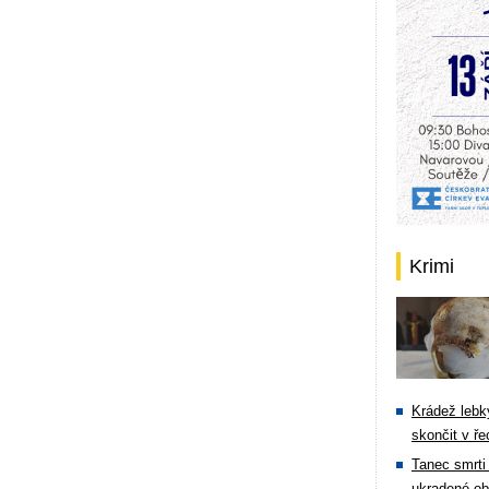
Krimi
Krádež lebky
skončit v ře
Tanec smrti 
ukradené ob