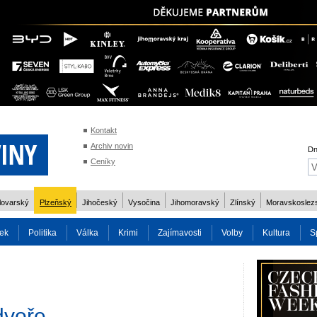
Kontakt
Archiv novin
Dn
Ceníky
lovarský
Plzeňský
Jihočeský
Vysočina
Jihomoravský
Zlínský
Moravskoslez
ek
Politika
Válka
Krimi
Zajímavosti
Volby
Kultura
S
2014
Reality
Cestování
Volby 2013
Technika
Charita
Os
dvoře