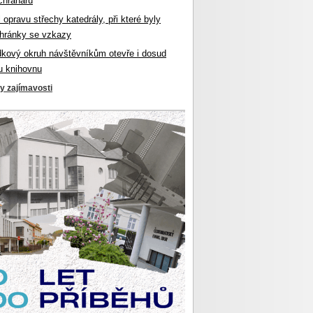
chranářů
l opravu střechy katedrály, při které byly
hránky se vzkazy
dkový okruh návštěvníkům otevře i dosud
u knihovnu
ky zajímavosti