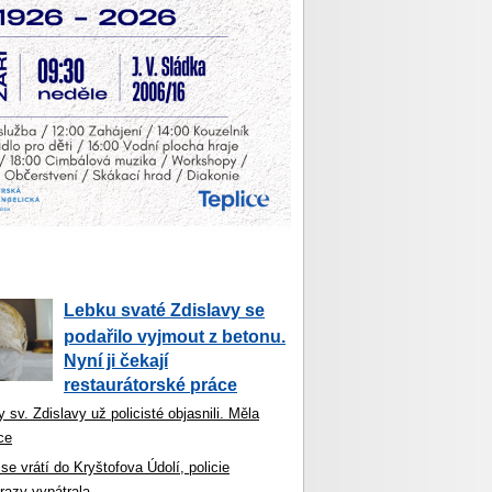
Lebku svaté Zdislavy se
podařilo vyjmout z betonu.
Nyní ji čekají
restaurátorské práce
 sv. Zdislavy už policisté objasnili. Měla
ce
se vrátí do Kryštofova Údolí, policie
razy vypátrala