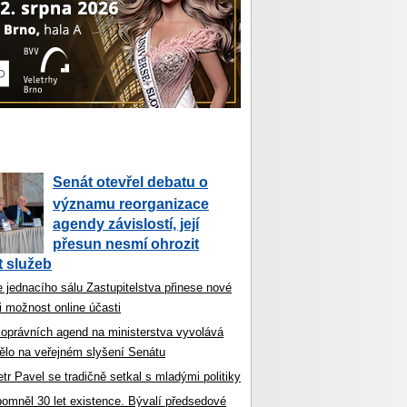
Senát otevřel debatu o
významu reorganizace
agendy závislostí, její
přesun nesmí ohrozit
 služeb
 jednacího sálu Zastupitelstva přinese nové
i možnost online účasti
koprávních agend na ministerstva vyvolává
ělo na veřejném slyšení Senátu
tr Pavel se tradičně setkal s mladými politiky
ipomněl 30 let existence. Bývalí předsedové