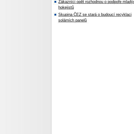
Zákazníci opět rozhodnou o podpoře mladý
hokejistů
Skupina ČEZ se stará o budoucí recyklaci
solárních panelů