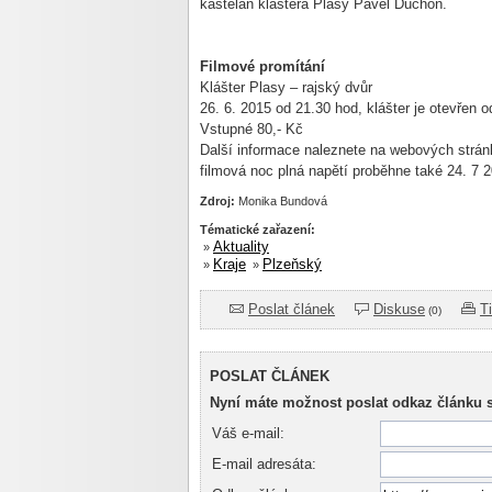
kastelán kláštera Plasy Pavel Duchoň.
Filmové promítání
Klášter Plasy – rajský dvůr
26. 6. 2015 od 21.30 hod, klášter je otevřen o
Vstupné 80,- Kč
Další informace naleznete na webových strá
filmová noc plná napětí proběhne také 24. 7 
Zdroj:
Monika Bundová
Tématické zařazení:
Aktuality
»
Kraje
Plzeňský
»
»
Poslat článek
Diskuse
T
(0)
POSLAT ČLÁNEK
Nyní máte možnost poslat odkaz článku 
Váš e-mail:
E-mail adresáta: