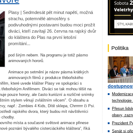
Plasy | Sedmdesát pět minut napětí, možná
strachu, potemnělé atmosféry s
podivuhodnými postavami budou moci prožít
diváci, kteří zavítají 26. června na rajský dvůr
do kláštera do Plas na první letošní
promítání...
Politika
pod širým nebem. Na programu je totiž pásmo
animovaných hororů.
Animace po setmění je název pásma krátkých
animovaných filmů z produkce třeboňského
film, které uvede klášter Plasy ve spolupráci s
dostupnost
řeboňským Anifilmem. Diváci se tak mohou těšit na
Modernizace
nuje pouze horory, ale často kuriózní a rozličné snímky
áštním stylem věnují zvláštním věcem". O obsahu a
technologie 
vy, např.: Zombies 4 Kids, Dítě sklepa, Chrrrrrrr či Psi.
Přesun lids
středí rajského dvora, který budou mít návštěvníci
obavy, zazn
é chodby.
uchovního místa a současné světové animace přinese
Prezident Pe
nové poznání bývalého cisterciáckého kláštera“, říká
Senát si př