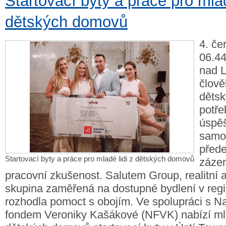
Startovací byty a práce pro mlad
dětských domovů
4. če
06.44
nad 
člově
děts
potře
úspěš
samos
před
Startovací byty a práce pro mladé lidi z dětských domovů
zázem
pracovní zkušenost. Salutem Group, realitní a
skupina zaměřená na dostupné bydlení v reg
rozhodla pomoct s obojím. Ve spolupráci s 
fondem Veroniky Kašákové (NFVK) nabízí ml