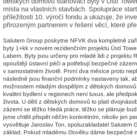
dětských domovů startovací byty v Ústí Tower
místa na vlastních stavbách. Spolupráce start
příležitosti 10. výročí fondu a ukazuje, že inv
přirozeným partnerem v řešení věcí, které př
Salutem Group poskytne NFVK dva kompletně zaří
byty 1+kk v novém rezidenčním projektu Ústí Tower
Labem. Byty jsou určeny pro mladé lidi z projektu Re
opouštějí ústavní péči a potřebují bezpečné zázemí
v samostatném životě. První dva měsíce proto nepl
následně jsou finanční podmínky nastaveny tak, a
možnostem mladým dospělým z dětských domovů. 
kvalitní bydlení v regionech není luxus, ale předp
života. U dětí z dětských domovů to platí dvojnás
zázemí se těžko hledá práce, těžko se plánuje bud
jsme chtěli přispět něčím konkrétním, nikoliv jen pe
vysvětluje Jaroslav Ton, spoluzakladatel Salutem G
základ. Pokud mladému člověku dáme bezpečné m