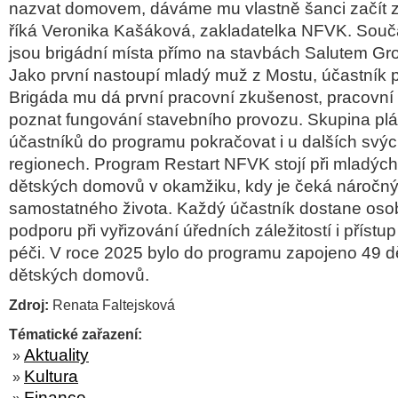
nazvat domovem, dáváme mu vlastně šanci začít zn
říká Veronika Kašáková, zakladatelka NFVK. Souč
jsou brigádní místa přímo na stavbách Salutem Gr
Jako první nastoupí mladý muž z Mostu, účastník 
Brigáda mu dá první pracovní zkušenost, pracovní
poznat fungování stavebního provozu. Skupina plá
účastníků do programu pokračovat i u dalších svýc
regionech. Program Restart NFVK stojí při mladých
dětských domovů v okamžiku, kdy je čeká náročn
samostatného života. Každý účastník dostane oso
podporu při vyřizování úředních záležitostí i přístu
péči. V roce 2025 bylo do programu zapojeno 49 dě
dětských domovů.
Zdroj:
Renata Faltejsková
Tématické zařazení:
Aktuality
»
Kultura
»
Finance