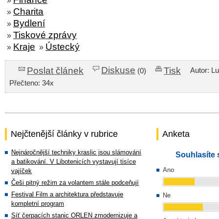
»
Charita
»
Bydlení
»
Tiskové zprávy
»
Kraje
Ústecký
»
»
Diskuse
Poslat článek
Tisk
Autor: L
(0)
Přečteno: 34x
Nejčtenější články v rubrice
Anketa
Nejnáročnější techniky kraslic jsou slámování
Souhlasíte 
a batikování. V Libotenicích vystavují tisíce
Ano
vajíček
Češi pitný režim za volantem stále podceňují
Festival Film a architektura představuje
Ne
kompletní program
Síť čerpacích stanic ORLEN zmodernizuje a