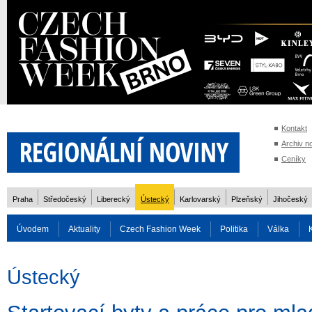
Kontakt
Archiv n
Ceníky
Praha
Středočeský
Liberecký
Ústecký
Karlovarský
Plzeňský
Jihočeský
Úvodem
Aktuality
Czech Fashion Week
Politika
Válka
Auto
Doprava
Zvířata
ZOH Soči 2014
Reality
Cestován
Ústecký
Rozhovory