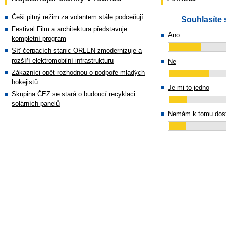
Češi pitný režim za volantem stále podceňují
Souhlasíte 
Festival Film a architektura představuje
Ano
kompletní program
Síť čerpacích stanic ORLEN zmodernizuje a
rozšíří elektromobilní infrastrukturu
Ne
Zákazníci opět rozhodnou o podpoře mladých
hokejistů
Je mi to jedno
Skupina ČEZ se stará o budoucí recyklaci
solárních panelů
Nemám k tomu dost