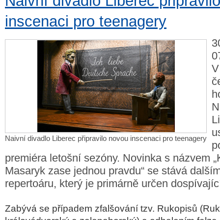
Naivní divadlo Liberec připravil
inscenaci pro teenagery
3
0
V
č
h
N
L
u
Naivní divadlo Liberec připravilo novou inscenaci pro teenagery
p
premiéra letošní sezóny. Novinka s názvem „
Masaryk zase jednou pravdu“ se stává dalším
repertoáru, který je primárně určen dospívají
Zabývá se případem zfalšování tzv. Rukopisů (Ruk