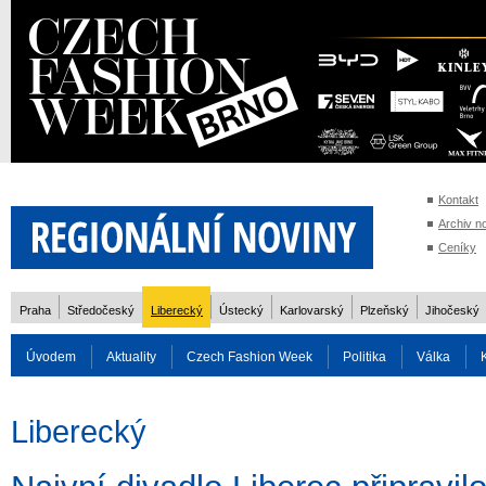
Kontakt
Archiv n
Ceníky
Praha
Středočeský
Liberecký
Ústecký
Karlovarský
Plzeňský
Jihočeský
Úvodem
Aktuality
Czech Fashion Week
Politika
Válka
Auto
Doprava
Zvířata
ZOH Soči 2014
Reality
Cestován
Liberecký
Rozhovory