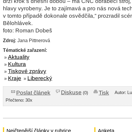
drží krok s dnešní dobou – má CNC obráběcí stroj
hlavy vyrobeny. Je to zajímavá a pro nás nová tech
v tomto případě dokonale osvědčila,“ prozradil scé
Bělohlávek.
foto: Roman Dobeš
Zdroj:
Jana Pittnerová
Tématické zařazení:
Aktuality
»
Kultura
»
Tiskové zprávy
»
Kraje
Liberecký
»
»
Diskuse
Poslat článek
Tisk
Autor: L
(0)
Přečteno: 30x
Nejčtenější články v rubrice
Anketa