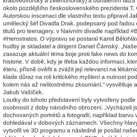
královédvorský a zelenohorský) a odhalením falza
okolo pozdějšího československého prezidenta T.
Autorskou inscenaci dle vlastního textu připravil J
umělecký šéf Divadla Drak, podepsaný pod řadou
titulů pro teenagery, v Naivním divadle například
#Herostratos. O výpravu se postaral Kamil Bělohlá
hudby je skladatel a dirigent Daniel Čámský. „Naš
zasazuje aktuální téma boje proti fake news do ko
historie. V době, kdy je třeba každou informaci, kt
éteru, přísně ověřit a zvážit její relevanci na lékár
klade důraz na roli kritického myšlení a nutnost pod
kolem nás až nelítostnému zkoumání,“ vysvětluje au
Jakub Vašíček.
Loutky do tohoto představení byly vytvořeny podl
osobností z doby národního obrození. „Vycházeli j
dochovaných portrétů a fotografií, například barvu
dohledával v dobových záznamech. Všechny hlavy
vytvořil ve 3D programu a následně je posílal naše