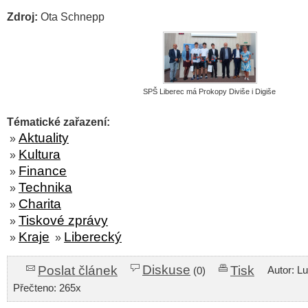
Zdroj:
Ota Schnepp
SPŠ Liberec má Prokopy Diviše i Digiše
Tématické zařazení:
Aktuality
»
Kultura
»
Finance
»
Technika
»
Charita
»
Tiskové zprávy
»
Kraje
Liberecký
»
»
Diskuse
Poslat článek
Tisk
Autor: L
(0)
Přečteno: 265x