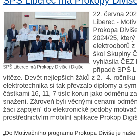
SPŠ Liberec má Prokopy Diviše 
22. června 202
Liberec - Moti
Prokopa Diviše
2024/25, který
elektrooborů z
škol Skupiny Č
vyhlásila ČEZ 
SPŠ Liberec má Prokopy Diviše i Digiše
případě SPŠ L
vítěze. Devět nejlepších žáků z 2.- 4. ročníku
elektrotechnika si tak převzalo diplomy a sym
částkami 16, 11, 7 tisíc korun jako odměnu za
snažení. Zároveň byli věcnými cenami odměněn
žáci zapojení do elektronické podoby motiva
prostřednictvím mobilní aplikace Prokop Digiš
„Do Motivačního programu Prokopa Diviše je naše