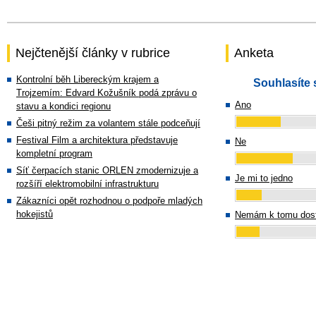
Nejčtenější články v rubrice
Anketa
Kontrolní běh Libereckým krajem a
Souhlasíte 
Trojzemím: Edvard Kožušník podá zprávu o
Ano
stavu a kondici regionu
Češi pitný režim za volantem stále podceňují
Festival Film a architektura představuje
Ne
kompletní program
Síť čerpacích stanic ORLEN zmodernizuje a
Je mi to jedno
rozšíří elektromobilní infrastrukturu
Zákazníci opět rozhodnou o podpoře mladých
hokejistů
Nemám k tomu dost