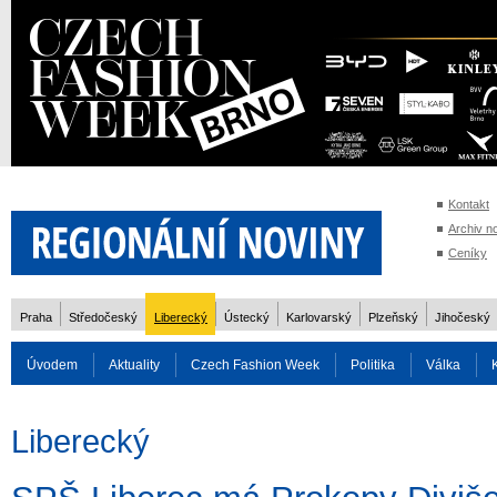
Kontakt
Archiv n
Ceníky
Praha
Středočeský
Liberecký
Ústecký
Karlovarský
Plzeňský
Jihočeský
Úvodem
Aktuality
Czech Fashion Week
Politika
Válka
Auto
Doprava
Zvířata
ZOH Soči 2014
Reality
Cestován
Liberecký
Rozhovory