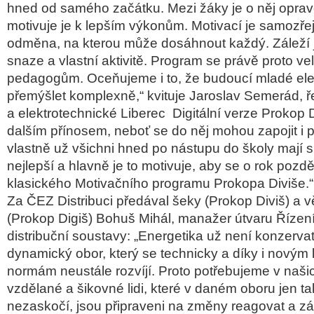
hned od samého začátku. Mezi žáky je o něj oprav
motivuje je k lepším výkonům. Motivací je samozře
odměna, na kterou může dosáhnout každý. Záleží je
snaze a vlastní aktivitě. Program se právě proto vel
pedagogům. Oceňujeme i to, že budoucí mladé elek
přemýšlet komplexně,“ kvituje Jaroslav Semerád, ře
a elektrotechnické Liberec Digitální verze Prokop D
dalším přínosem, neboť se do něj mohou zapojit i p
vlastně už všichni hned po nástupu do školy mají si
nejlepší a hlavně je to motivuje, aby se o rok později
klasického Motivačního programu Prokopa Diviše.“
Za ČEZ Distribuci předával šeky (Prokop Diviš) a
(Prokop Digiš) Bohuš Mihál, manažer útvaru Řízen
distribuční soustavy: „Energetika už není konzervat
dynamický obor, který se technicky a díky i novým l
normám neustále rozvíjí. Proto potřebujeme v naš
vzdělané a šikovné lidi, které v daném oboru jen t
nezaskočí, jsou připraveni na změny reagovat a zá