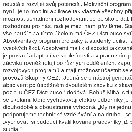
neustále rozvíjet svůj potenciál. Motivační program
nyní i jeho mobilní aplikace tak vlastně všechny při
možnost usnadnění rozhodování, co po škole dál.
rozhodnou pro nás, rádi je mezi námi přivítáme. Sta
vše naučí.“ Za tímto účelem má ČEZ Distribuce svů
Absolventský program pro žáky a studenty učilišť, 
vysokých škol. Absolventi mají k dispozici takzvan
je provází adaptací ve společnosti a v pracovním
zácviku rovněž rotují po různých odděleních, zapoj
rozvojových programů a mají možnost účastnit se 
provozů Skupiny ČEZ. „Jedná se o nástroj genera
absolvent po úspěšném dvouletém zácviku získáv
pozici u ČEZ Distribuce,“ dodává Bohuš Mihál s tí
se školami, které vychovávají elektro odborníky je
dlouhodobě a oboustranně výhodná. „My na jednu
podporujeme technické vzdělávání a na druhou se
„vychovat“ si budoucí kvalifikované pracovníky již 
studia.“