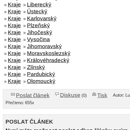
Kraje
Liberecký
»
»
Kraje
Ústecký
»
»
Kraje
Karlovarský
»
»
Kraje
Plzeňský
»
»
Kraje
Jihočeský
»
»
Kraje
Vysočina
»
»
Kraje
Jihomoravský
»
»
Kraje
Moravskoslezský
»
»
Kraje
Královéhradecký
»
»
Kraje
Zlínský
»
»
Kraje
Pardubický
»
»
Kraje
Olomoucký
»
»
Diskuse
Poslat článek
Tisk
Autor: L
(0)
Přečteno: 655x
POSLAT ČLÁNEK