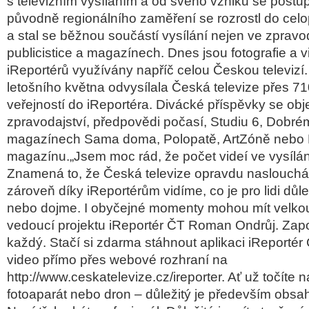
s televizním vysíláním a od svého vzniku se postup
původně regionálního zaměření se rozrostl do cel
a stal se běžnou součástí vysílání nejen ve zpravoda
publicistice a magazínech. Dnes jsou fotografie a 
iReportérů využívány napříč celou Českou televiz
letošního května odvysílala Česká televize přes 71
veřejností do iReportéra. Divácké příspěvky se obje
zpravodajství, předpovědi počasí, Studiu 6, Dobré
magazínech Sama doma, Polopatě, ArtZóně nebo
magazínu.„Jsem moc rád, že počet videí ve vysílání
Znamená to, že Česká televize opravdu naslouchá
zároveň díky iReportérům vidíme, co je pro lidi důle
nebo dojme. I obyčejné momenty mohou mít velkou 
vedoucí projektu iReportér ČT Roman Ondrůj. Zapo
každý. Stačí si zdarma stáhnout aplikaci iReportér
video přímo přes webové rozhraní na
http://www.ceskatelevize.cz/ireporter. Ať už točíte 
fotoaparát nebo dron – důležitý je především obsa