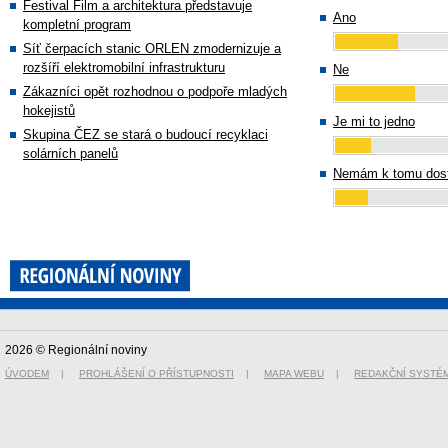
Festival Film a architektura představuje
Ano
kompletní program
Síť čerpacích stanic ORLEN zmodernizuje a
rozšíří elektromobilní infrastrukturu
Ne
Zákazníci opět rozhodnou o podpoře mladých
hokejistů
Je mi to jedno
Skupina ČEZ se stará o budoucí recyklaci
solárních panelů
Nemám k tomu dost
2026 © Regionální noviny
ÚVODEM
|
PROHLÁŠENÍ O PŘÍSTUPNOSTI
|
MAPA WEBU
|
REDAKČNÍ SYSTÉ