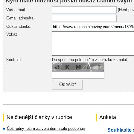
Nyní máte možnost poslat odkaz článku svým 
Váš e-mail:
(Není pov
E-mail adresáta:
Odkaz článku:
Vzkaz:
Kontrola:
Do spodního pole opište z obrázku 5 znaků:
Nejčtenější články v rubrice
Anketa
Češi pitný režim za volantem stále podceňují
Souhlasíte 