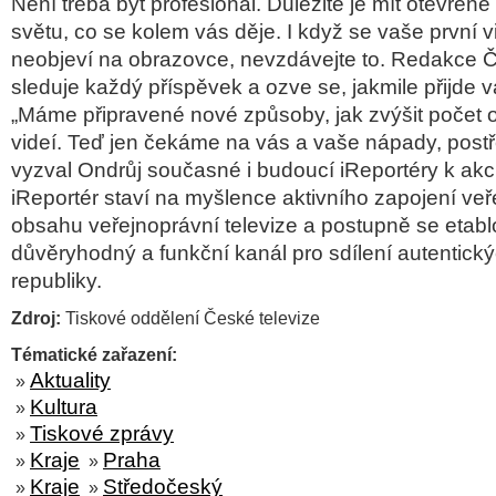
Není třeba být profesionál. Důležité je mít otevřené
světu, co se kolem vás děje. I když se vaše první 
neobjeví na obrazovce, nevzdávejte to. Redakce Č
sleduje každý příspěvek a ozve se, jakmile přijde v
„Máme připravené nové způsoby, jak zvýšit počet 
videí. Teď jen čekáme na vás a vaše nápady, postř
vyzval Ondrůj současné i budoucí iReportéry k akci
iReportér staví na myšlence aktivního zapojení veře
obsahu veřejnoprávní televize a postupně se etabl
důvěryhodný a funkční kanál pro sdílení autentický
republiky.
Zdroj:
Tiskové oddělení České televize
Tématické zařazení:
Aktuality
»
Kultura
»
Tiskové zprávy
»
Kraje
Praha
»
»
Kraje
Středočeský
»
»