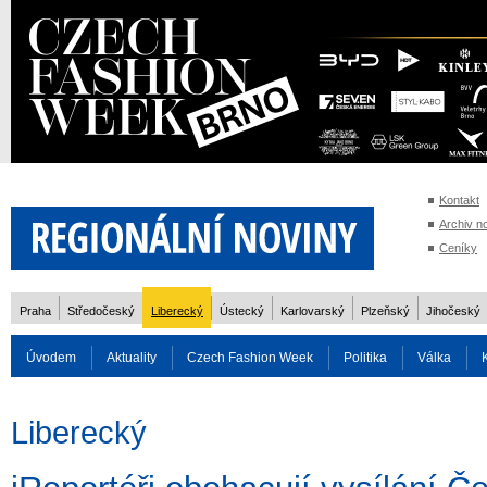
Kontakt
Archiv n
Ceníky
Praha
Středočeský
Liberecký
Ústecký
Karlovarský
Plzeňský
Jihočeský
Úvodem
Aktuality
Czech Fashion Week
Politika
Válka
Auto
Doprava
Zvířata
ZOH Soči 2014
Reality
Cestován
Liberecký
Rozhovory