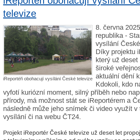
iReportéři obohacují vysílání Č
televize
8. června 2025
republika - St
vysílání České
Díky projektu 
který už deset
široké veřejnos
aktuální dění 
iReportéři obohacují vysílání České televize
Kdokoli, kdo n
vyfotí kuriózní moment, silný příběh nebo nap
přírody, má možnost stát se iReportérem a Če
následně může jeho snímek či video využít v 
vysílání či na webu ČT24.
Projekt iReportér České televize už deset let propo