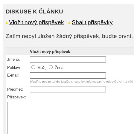
DISKUSE K ČLÁNKU
Vložit nový příspěvek
Sbalit příspěvky
Zatím nebyl uložen žádný příspěvek, buďte první.
Vložit nový příspěvek
Jméno:
Pohlaví:
Muž,
Žena
E-mail:
(Vyplňte pouze tehdy, jestliže chcete být informování o odpovědích na váš 
Předmět:
Příspěvek: