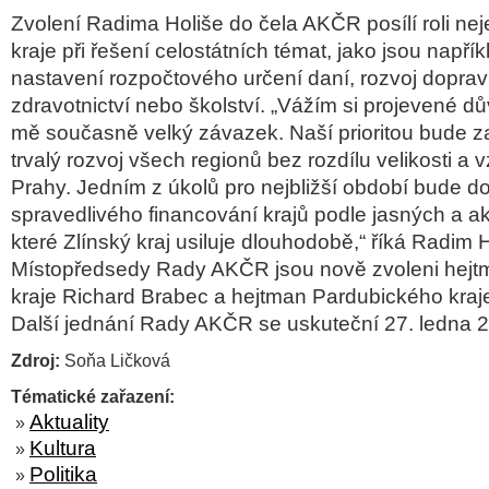
Zvolení Radima Holiše do čela AKČR posílí roli ne
kraje při řešení celostátních témat, jako jsou napří
nastavení rozpočtového určení daní, rozvoj dopravní
zdravotnictví nebo školství. „Vážím si projevené dův
mě současně velký závazek. Naší prioritou bude za
trvalý rozvoj všech regionů bez rozdílu velikosti a 
Prahy. Jedním z úkolů pro nejbližší období bude d
spravedlivého financování krajů podle jasných a aktu
které Zlínský kraj usiluje dlouhodobě,“ říká Radim H
Místopředsedy Rady AKČR jsou nově zvoleni hej
kraje Richard Brabec a hejtman Pardubického kraje
Další jednání Rady AKČR se uskuteční 27. ledna 2
Zdroj:
Soňa Ličková
Tématické zařazení:
Aktuality
»
Kultura
»
Politika
»