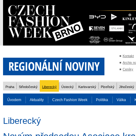
Kontakt
Archiv n
Ceníky
Praha
Středočeský
Liberecký
Ústecký
Karlovarský
Plzeňský
Jihočeský
Úvodem
Aktuality
Czech Fashion Week
Politika
Válka
Auto
Doprava
Zvířata
ZOH Soči 2014
Reality
Cestován
Liberecký
Rozhovory