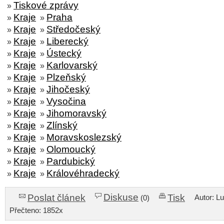
Tiskové zprávy
»
Kraje
Praha
»
»
Kraje
Středočeský
»
»
Kraje
Liberecký
»
»
Kraje
Ústecký
»
»
Kraje
Karlovarský
»
»
Kraje
Plzeňský
»
»
Kraje
Jihočeský
»
»
Kraje
Vysočina
»
»
Kraje
Jihomoravský
»
»
Kraje
Zlínský
»
»
Kraje
Moravskoslezský
»
»
Kraje
Olomoucký
»
»
Kraje
Pardubický
»
»
Kraje
Královéhradecký
»
»
Diskuse
Poslat článek
Tisk
Autor: L
(0)
Přečteno: 1852x