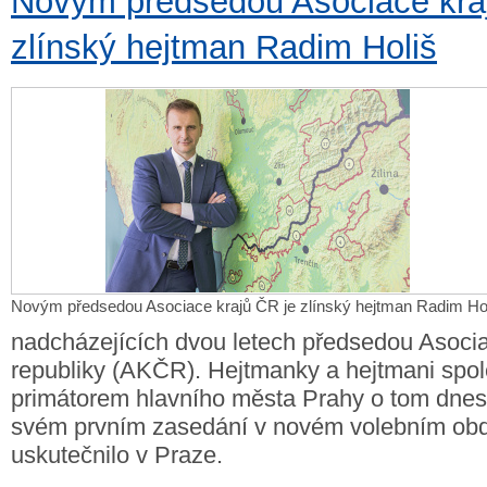
Novým předsedou Asociace kra
zlínský hejtman Radim Holiš
Novým předsedou Asociace krajů ČR je zlínský hejtman Radim Ho
nadcházejících dvou letech předsedou Asoci
republiky (AKČR). Hejtmanky a hejtmani spo
primátorem hlavního města Prahy o tom dnes 
svém prvním zasedání v novém volebním obdo
uskutečnilo v Praze.