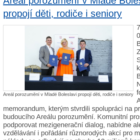
Areál porozumění v Mladé Boles
propojí děti, rodiče i seniory
7
0
B
Z
k
B
Areál porozumění v Mladé Boleslavi propojí děti, rodiče i seniory
A
memorandum, kterým stvrdili spolupráci na pr
budoucího Areálu porozumění. Komunitní pro
podporovat mezigenerační dialog, nabídne al
vzdělávání i pořádání různorodých akcí pro m