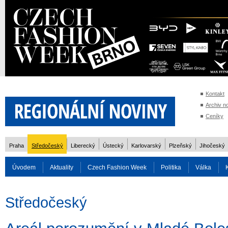
Kontakt
Archiv n
Ceníky
Praha
Středočeský
Liberecký
Ústecký
Karlovarský
Plzeňský
Jihočeský
Úvodem
Aktuality
Czech Fashion Week
Politika
Válka
Auto
Doprava
Zvířata
ZOH Soči 2014
Reality
Cestován
Středočeský
Rozhovory