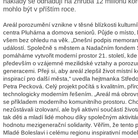
náklady se odhadují na zhruba 12 milionů kor
mohlo být v příštím roce.
Areál porozumění vznikne v těsné blízkosti kulturn
centra Pluhárna a domova seniorů. Půjde o místo, k
všem bez ohledu na věk. „Dnešní podpis memoran
událostí. Společně s městem a Nadačním fondem
pomáháme vytvořit moderní prostor 21. století, kde 
především o vzájemné mezilidské vztahy a poroz
generacemi. Přeji si, aby areál zlepšil život místní 
inspirací pro další města,“ uvedla hejtmanka Stře
Petra Pecková. Celý projekt počítá s kvalitním, pří
technologicky moderním řešením. „Areál má obrovs
se příkladem moderního komunitního prostoru. Chc
nezůstávali izolovaní, ale byli aktivní součástí živo
tak děti a mladí lidé mohou díky společným aktivit
hodnotu mezigenerační solidarity. Věřím, že tento p
Mladé Boleslavi i celému regionu inspirativní mode