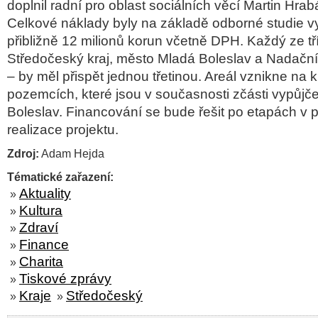
doplnil radní pro oblast sociálních věcí Martin Hra
Celkové náklady byly na základě odborné studie v
přibližně 12 milionů korun včetně DPH. Každý ze tř
Středočeský kraj, město Mladá Boleslav a Nadačn
– by měl přispět jednou třetinou. Areál vznikne na 
pozemcích, které jsou v současnosti zčásti vypůj
Boleslav. Financování se bude řešit po etapách v
realizace projektu.
Zdroj:
Adam Hejda
Tématické zařazení:
Aktuality
»
Kultura
»
Zdraví
»
Finance
»
Charita
»
Tiskové zprávy
»
Kraje
Středočeský
»
»