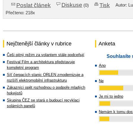
Diskuse
Poslat článek
Tisk
Autor: L
(0)
Přečteno: 218x
Nejčtenější články v rubrice
Anketa
Češi pitný režim za volantem stále podceňují
Souhlasíte 
Festival Film a architektura představuje
Ano
kompletní program
Síť čerpacích stanic ORLEN zmodernizuje a
rozšíří elektromobilní infrastrukturu
Ne
Zákazníci opět rozhodnou o podpoře mladých
hokejistů
Je mi to jedno
Skupina ČEZ se stará o budoucí recyklaci
solárních panelů
Nemám k tomu dost